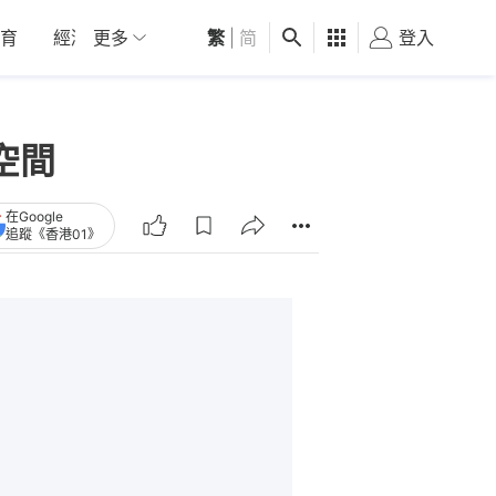
育
經濟
更多
01深圳
繁
觀點
|
简
健康
好食玩飛
登入
女
空間
在Google
追蹤《香港01》