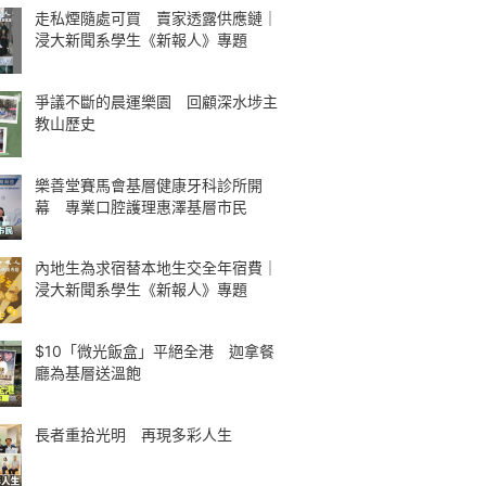
走私煙隨處可買 賣家透露供應鏈｜
浸大新聞系學生《新報人》專題
爭議不斷的晨運樂園 回顧深水埗主
教山歷史
樂善堂賽馬會基層健康牙科診所開
幕 專業口腔護理惠澤基層市民
內地生為求宿替本地生交全年宿費｜
浸大新聞系學生《新報人》專題
$10「微光飯盒」平絕全港 迦拿餐
廳為基層送溫飽
長者重拾光明 再現多彩人生