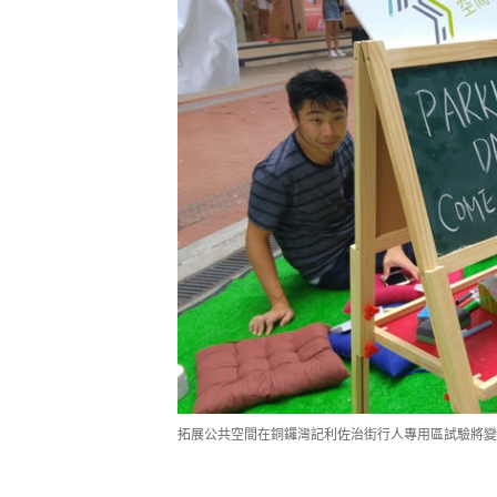
拓展公共空間在銅鑼灣記利佐治街行人專用區試驗將變