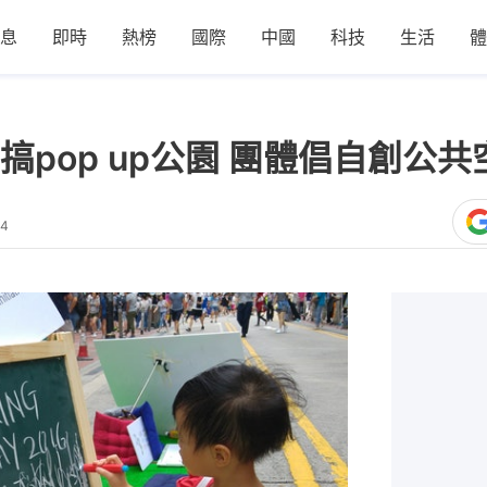
息
即時
熱榜
國際
中國
科技
生活
體
pop up公園 團體倡自創公共
34