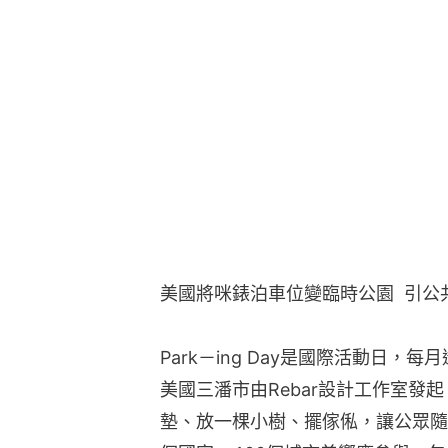
美國將咪錶泊車位變臨時公園  引公
Park－ing Day是國際活動日，
美國三潘市由Rebar設計工作室發
墊、放一棵小樹、擺傢俬，讓公眾隨