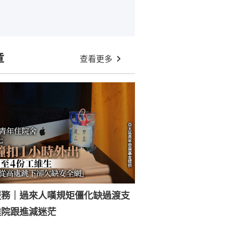
章
查看更多
服務｜過來人嘆規矩僵化缺過渡支
離院跟進減迷茫