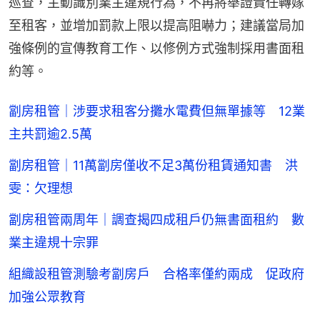
巡查，主動識別業主違規行為，不再將舉證責任轉嫁
至租客，並增加罰款上限以提高阻嚇力；建議當局加
強條例的宣傳教育工作、以修例方式強制採用書面租
約等。
劏房租管｜涉要求租客分攤水電費但無單據等 12業
主共罰逾2.5萬
劏房租管｜11萬劏房僅收不足3萬份租賃通知書 洪
雯：欠理想
劏房租管兩周年｜調查揭四成租戶仍無書面租約 數
業主違規十宗罪
組織設租管測驗考劏房戶 合格率僅約兩成 促政府
加強公眾教育