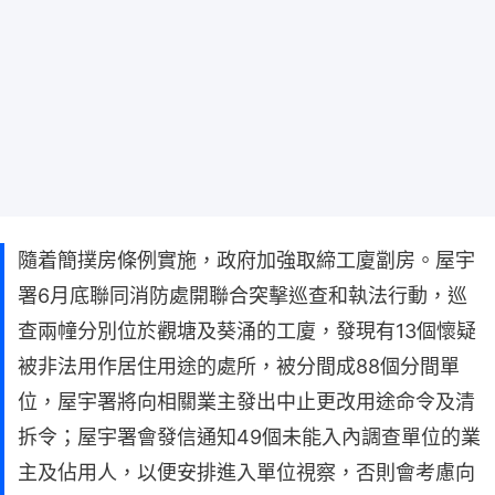
隨着簡撲房條例實施，政府加強取締工廈劏房。屋宇
署6月底聯同消防處開聯合突擊巡查和執法行動，巡
查兩幢分別位於觀塘及葵涌的工廈，發現有13個懷疑
被非法用作居住用途的處所，被分間成88個分間單
位，屋宇署將向相關業主發出中止更改用途命令及清
拆令；屋宇署會發信通知49個未能入內調查單位的業
主及佔用人，以便安排進入單位視察，否則會考慮向