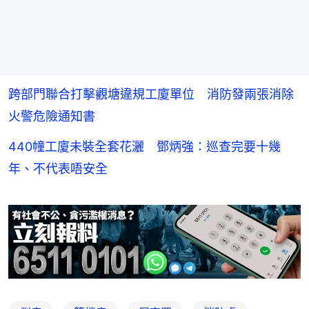
跨部門聯合打擊觀塘違規工廈單位 消防發兩張消除
火警危險通知書
440幢工廈未裝全套花灑 鄧炳強：巡查完要十幾
年、不代表唔安全