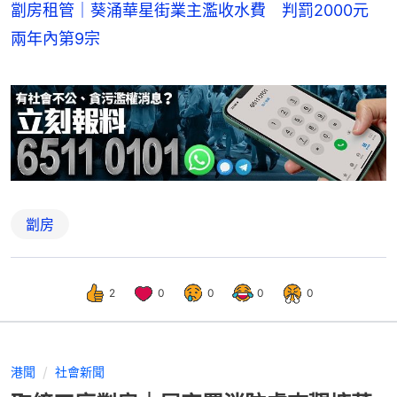
劏房租管｜葵涌華星街業主濫收水費 判罰2000元
兩年內第9宗
劏房
2
0
0
0
0
港聞
社會新聞