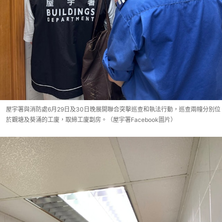
屋宇署與消防處6月29日及30日晚展開聯合突擊巡查和執法行動，巡查兩幢分別位
於觀塘及葵涌的工廈，取締工廈劏房。（屋宇署Facebook圖片）