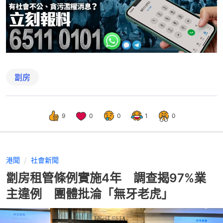
劏房
9
0
0
1
0
港聞
社會新聞
劏房租管條例實施4年 調查揭97%業
主違例 團體批淪「無牙老虎」