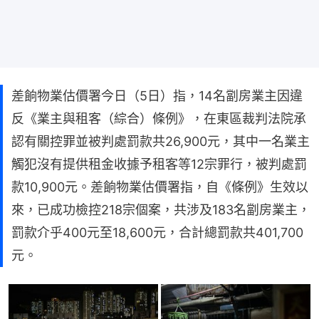
差餉物業估價署今日（5日）指，14名劏房業主因違
反《業主與租客（綜合）條例》，在東區裁判法院承
認有關控罪並被判處罰款共26,900元，其中一名業主
觸犯沒有提供租金收據予租客等12宗罪行，被判處罰
款10,900元。差餉物業估價署指，自《條例》生效以
來，已成功檢控218宗個案，共涉及183名劏房業主，
罰款介乎400元至18,600元，合計總罰款共401,700
元。