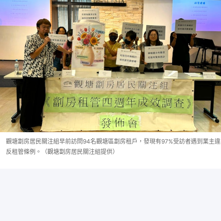
觀塘劏房居民關注組早前訪問94名觀塘區劏房租戶，發現有97%受訪者遇到業主違
反租管條例。（觀塘劏房居民關注組提供）