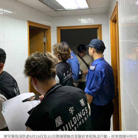
屋宇署與消防處6月29日及30日晚展開聯合突擊巡查和執法行動，巡查兩幢分別位