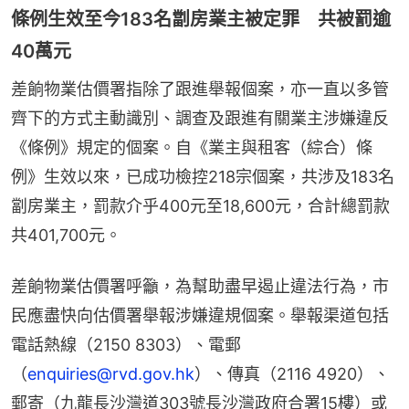
條例生效至今183名劏房業主被定罪 共被罰逾
40萬元
差餉物業估價署指除了跟進舉報個案，亦一直以多管
齊下的方式主動識別、調查及跟進有關業主涉嫌違反
《條例》規定的個案。自《業主與租客（綜合）條
例》生效以來，已成功檢控218宗個案，共涉及183名
劏房業主，罰款介乎400元至18,600元，合計總罰款
共401,700元。
差餉物業估價署呼籲，為幫助盡早遏止違法行為，市
民應盡快向估價署舉報涉嫌違規個案。舉報渠道包括
電話熱線（2150 8303）、電郵
（
enquiries@rvd.gov.hk
）、傳真（2116 4920）、
郵寄（九龍長沙灣道303號長沙灣政府合署15樓）或