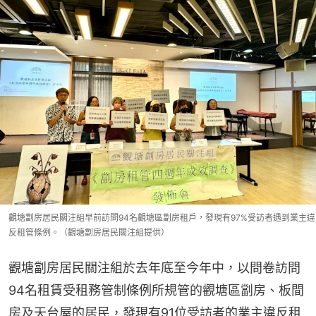
觀塘劏房居民關注組早前訪問94名觀塘區劏房租戶，發現有97%受訪者遇到業主違
反租管條例。（觀塘劏房居民關注組提供）
觀塘劏房居民關注組於去年底至今年中，以問卷訪問
94名租賃受租務管制條例所規管的觀塘區劏房、板間
房及天台屋的居民，發現有91位受訪者的業主違反租