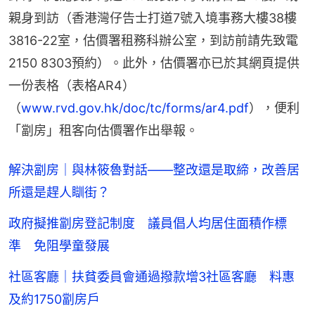
親身到訪（香港灣仔告士打道7號入境事務大樓38樓
3816-22室，估價署租務科辦公室，到訪前請先致電
2150 8303預約）。此外，估價署亦已於其網頁提供
一份表格（表格AR4）
（
www.rvd.gov.hk/doc/tc/forms/ar4.pdf
），便利
「劏房」租客向估價署作出舉報。
解決劏房｜與林筱魯對話——整改還是取締，改善居
所還是趕人瞓街？
政府擬推劏房登記制度 議員倡人均居住面積作標
準 免阻學童發展
社區客廳｜扶貧委員會通過撥款增3社區客廳 料惠
及約1750劏房戶