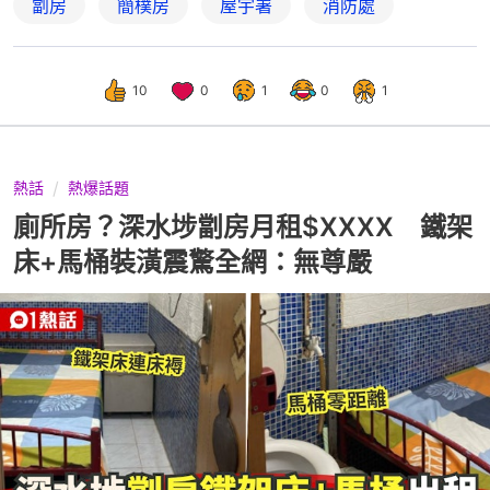
劏房
簡樸房
屋宇署
消防處
10
0
1
0
1
熱話
熱爆話題
廁所房？深水埗劏房月租$XXXX 鐵架
床+馬桶裝潢震驚全網：無尊嚴