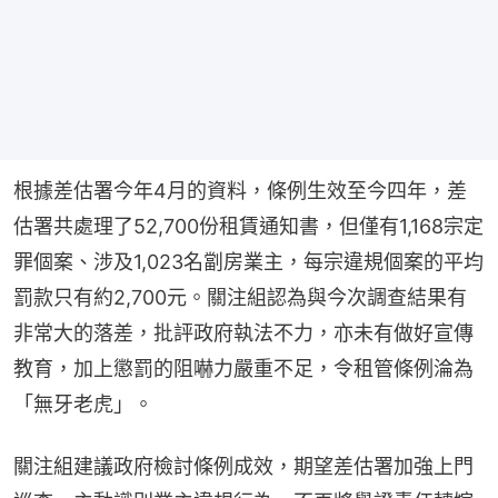
根據差估署今年4月的資料，條例生效至今四年，差
估署共處理了52,700份租賃通知書，但僅有1,168宗定
罪個案、涉及1,023名劏房業主，每宗違規個案的平均
罰款只有約2,700元。關注組認為與今次調查結果有
非常大的落差，批評政府執法不力，亦未有做好宣傳
教育，加上懲罰的阻嚇力嚴重不足，令租管條例淪為
「無牙老虎」。
關注組建議政府檢討條例成效，期望差估署加強上門