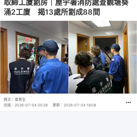
取締工廈劏房｜屋宇署消防處查觀塘葵
涌2工廈 揭13處所劏成88間
撰文：
韋景全
出版：
2026-07-04 00:26
更新：
2026-07-04 19:08