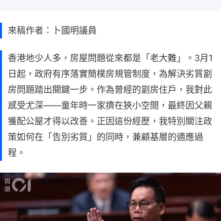
來稿作者：卜國明議員
香港地少人多，房屋問題從來都是「老大難」。3月1
日起，政府有序落實簡樸房規管制度，為解決劣質劏
房問題踏出關鍵一步。作為曾經的劏房住戶，我對此
感受尤深——童年時一家擠在狹小空間，最終因父親
獲配公屋才得以改善。正因這份經歷，我特別關注政
策如何在「告別劣質」的同時，兼顧基層的適應過
程。