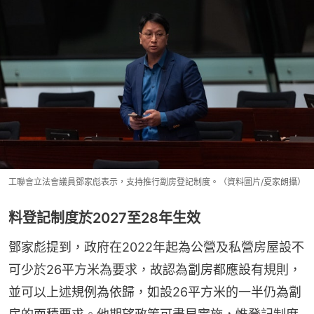
工聯會立法會議員鄧家彪表示，支持推行劏房登記制度。（資料圖片/夏家朗攝）
料登記制度於2027至28年生效
鄧家彪提到，政府在2022年起為公營及私營房屋設不
可少於26平方米為要求，故認為劏房都應設有規則，
並可以上述規例為依歸，如設26平方米的一半仍為劏