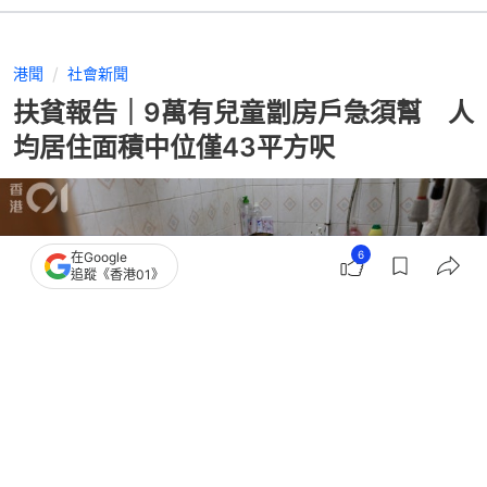
港聞
社會新聞
扶貧報告｜9萬有兒童劏房戶急須幫 人
均居住面積中位僅43平方呎
6
在Google
追蹤《香港01》
撰文：
任葆穎
出版：
2026-06-18 16:35
更新：
2026-06-18 23:57