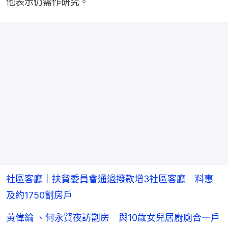
他表示仍需作研究。
社區客廳｜扶貧委員會通過撥款增3社區客廳 料惠
及約1750劏房戶
黃偉綸 、何永賢夜訪劏房 與10歲女兒居廚廁合一戶