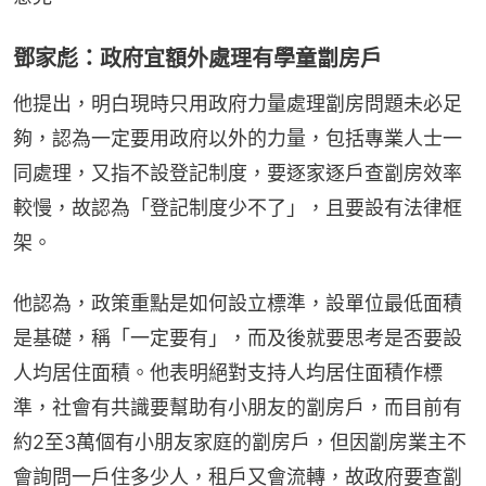
鄧家彪：政府宜額外處理有學童劏房戶
他提出，明白現時只用政府力量處理劏房問題未必足
夠，認為一定要用政府以外的力量，包括專業人士一
同處理，又指不設登記制度，要逐家逐戶查劏房效率
較慢，故認為「登記制度少不了」，且要設有法律框
架。
他認為，政策重點是如何設立標準，設單位最低面積
是基礎，稱「一定要有」，而及後就要思考是否要設
人均居住面積。他表明絕對支持人均居住面積作標
準，社會有共識要幫助有小朋友的劏房戶，而目前有
約2至3萬個有小朋友家庭的劏房戶，但因劏房業主不
會詢問一戶住多少人，租戶又會流轉，故政府要查劏