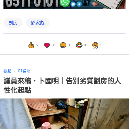
劏房
鄧家彪
5
0
0
0
1
觀點
01論壇
議員來稿．卜國明｜告別劣質劏房的人
性化起點