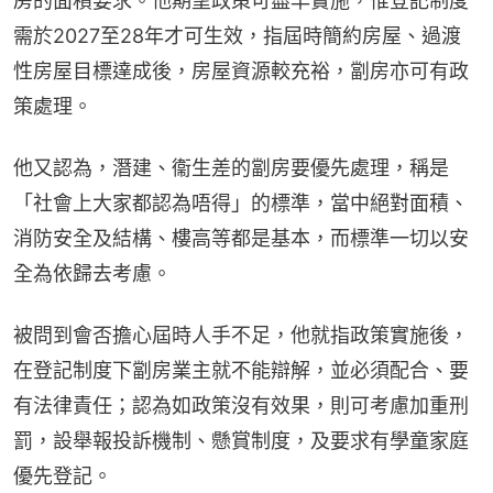
房的面積要求。他期望政策可盡早實施，惟登記制度
需於2027至28年才可生效，指屆時簡約房屋、過渡
性房屋目標達成後，房屋資源較充裕，劏房亦可有政
策處理。
他又認為，潛建、衞生差的劏房要優先處理，稱是
「社會上大家都認為唔得」的標準，當中絕對面積、
消防安全及結構、樓高等都是基本，而標準一切以安
全為依歸去考慮。
被問到會否擔心屆時人手不足，他就指政策實施後，
在登記制度下劏房業主就不能辯解，並必須配合、要
有法律責任；認為如政策沒有效果，則可考慮加重刑
罰，設舉報投訴機制、懸賞制度，及要求有學童家庭
優先登記。