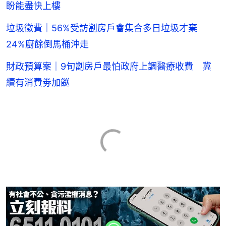
盼能盡快上樓
垃圾徵費｜56%受訪劏房戶會集合多日垃圾才棄
24%廚餘倒馬桶沖走
財政預算案｜9旬劏房戶最怕政府上調醫療收費 冀
續有消費劵加餸