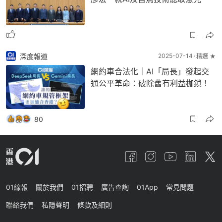
深度報道
2025-07-14
精選 ★
網約車合法化｜AI「局長」發起交
通公平革命：破除舊有利益枷鎖！
80
01線報
關於我們
01招聘
廣告查詢
01App
常見問題
聯絡我們
私隱聲明
條款及細則