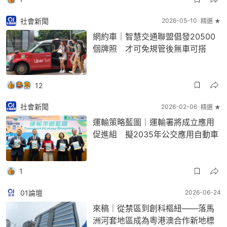
社會新聞
2026-05-10
精選 ★
網約車｜智慧交通聯盟倡發20500
個牌照 才可免規管後無車可搭
12
社會新聞
2026-02-06
精選 ★
運輸策略藍圖｜運輸署將成立應用
促進組 擬2035年公交應用自動車
1
01論壇
2026-06-24
來稿｜從禁區到創科樞紐——落馬
洲河套地區成為粵港澳合作新地標