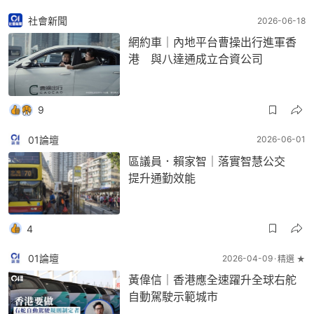
社會新聞
2026-06-18
網約車｜內地平台曹操出行進軍香
港 與八達通成立合資公司
9
01論壇
2026-06-01
區議員．賴家智｜落實智慧公交
提升通勤效能
4
01論壇
2026-04-09
精選 ★
黃偉信｜香港應全速躍升全球右舵
自動駕駛示範城市