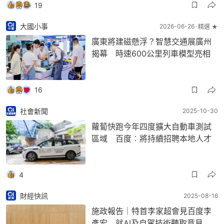
19
大國小事
2026-06-26
精選 ★
廣東將建磁懸浮？智慧交通展廣州
揭幕 時速600公里列車模型亮相
16
社會新聞
2025-10-30
蘿蔔快跑今年四度擴大自動車測試
區域 百度︰將持續招聘本地人才
4
財經快訊
2025-08-16
施政報告｜特首李家超會見百度李
彥宏 就AI及自駕技術聽取意見