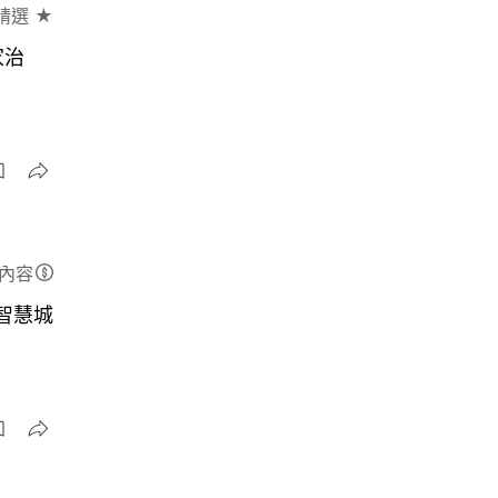
精選 ★
家治
內容
向智慧城