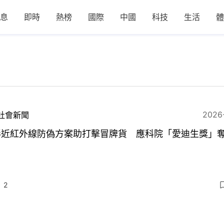
息
即時
熱榜
國際
中國
科技
生活
體
2026
社會新聞
形近紅外線防偽方案助打擊冒牌貨 應科院「愛迪生獎」奪
2