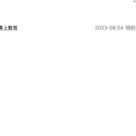
3
2023-08-24
專上教育
特約
科院暑期實習計劃發掘創科潛能 促進人才回流貢獻香港
2022-11-18
社會新聞
融科技前瞻研討會︱應科院CTO許志光：網路安全成企業