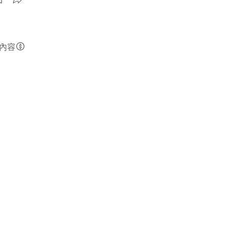
內容
精選 ★
生存方