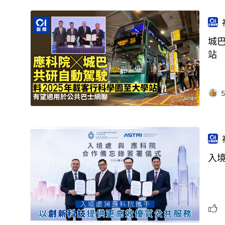
城
站
入