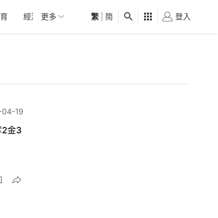
育
經濟
更多
01深圳
繁
觀點
|
简
健康
好食玩飛
登入
女
-04-19
2金3