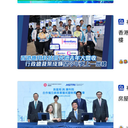
香
樓
房