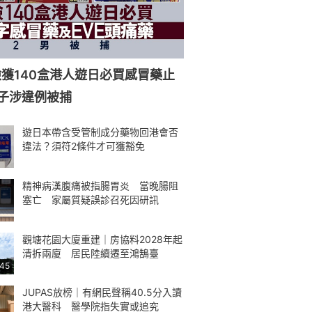
獲140盒港人遊日必買感冒藥止
子涉違例被捕
遊日本帶含受管制成分藥物回港會否
違法？須符2條件才可獲豁免
精神病漢腹痛被指腸胃炎 當晚腸阻
塞亡 家屬質疑誤診召死因研訊
觀塘花園大廈重建｜房協料2028年起
清拆兩廈 居民陸續遷至鴻鵠臺
:45
JUPAS放榜｜有網民聲稱40.5分入讀
港大醫科 醫學院指失實或追究