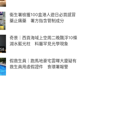
衞生署檢獲100盒港人遊日必買感冒
藥止痛藥 署方指含管制成分
奇景｜西貢海域上空周二晚飄浮10條
湖水藍光柱 料屬罕見光學現象
:58
假救生員｜跑馬地豪宅雲暉大廈疑有
救生員用虛假證件 食環署報警