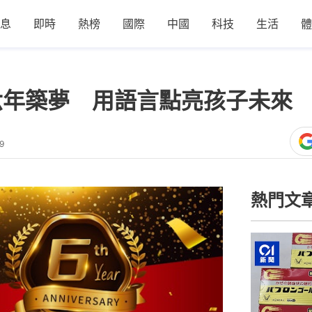
息
即時
熱榜
國際
中國
科技
生活
體
ation六年築夢 用語言點亮孩子未來
9
熱門文