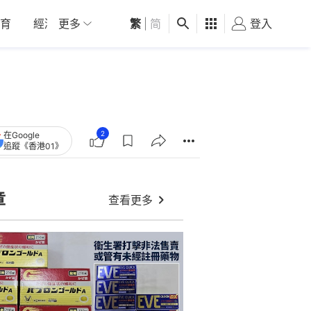
育
經濟
更多
01深圳
繁
觀點
|
简
健康
好食玩飛
登入
女
2
在Google
追蹤《香港01》
章
查看更多