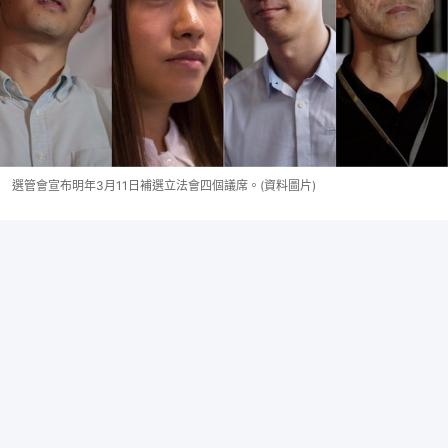
選管會宣布明年3月11日補選立法會四個議席。(資料圖片)