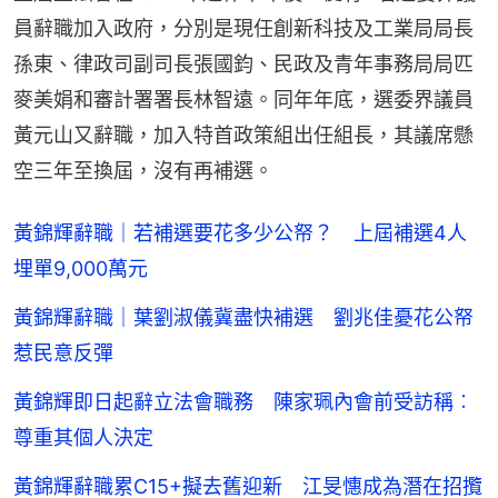
員辭職加入政府，分別是現任創新科技及工業局局長
孫東、律政司副司長張國鈞、民政及青年事務局局匹
麥美娟和審計署署長林智遠。同年年底，選委界議員
黃元山又辭職，加入特首政策組出任組長，其議席懸
空三年至換屆，沒有再補選。
黃錦輝辭職｜若補選要花多少公帑？ 上屆補選4人
埋單9,000萬元
黃錦輝辭職｜葉劉淑儀冀盡快補選 劉兆佳憂花公帑
惹民意反彈
黃錦輝即日起辭立法會職務 陳家珮內會前受訪稱︰
尊重其個人決定
黃錦輝辭職累C15+擬去舊迎新 江旻憓成為潛在招攬