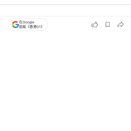
觀點
01專欄
在Google
追蹤《香港01》
狄志遠｜黃錦輝辭職之後立法會補選之
爭——不只是「錢」的問題
撰文：
狄志遠
出版：
2026-07-09 10:00
更新：
2026-07-09 10:00