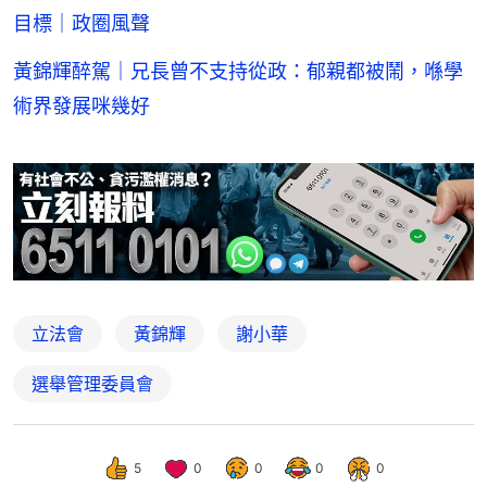
目標｜政圈風聲
黃錦輝醉駕｜兄長曾不支持從政：郁親都被鬧，喺學
術界發展咪幾好
立法會
黃錦輝
謝小華
選舉管理委員會
5
0
0
0
0