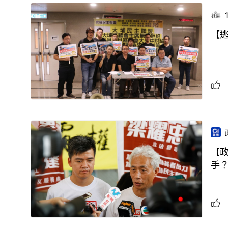
【
【
手