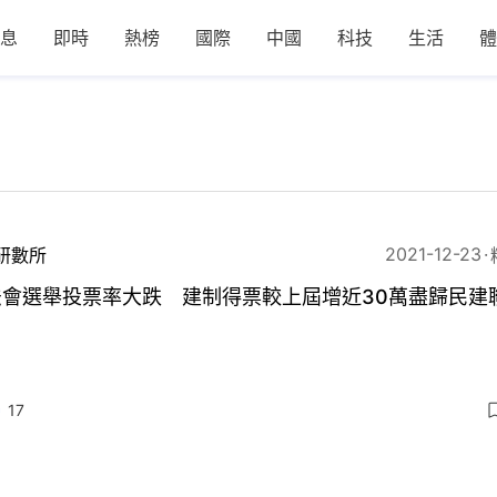
息
即時
熱榜
國際
中國
科技
生活
體
2021-12-23
研數所
法會選舉投票率大跌 建制得票較上屆增近30萬盡歸民建
17