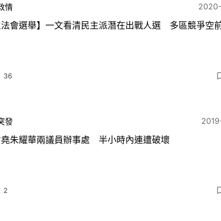
2020
政情
立法會選舉】一文看清民主派潛在出戰人選 多區競爭空
36
2019
突發
君堯朱耀華兩議員辦事處 半小時內連遭破壞
2