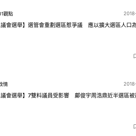
2018
01觀點
區議會選舉】選管會重劃選區惹爭議 應以擴大選區人口
2018
政情
區議會選舉】7雙料議員受影響 鄺俊宇周浩鼎近半選區被