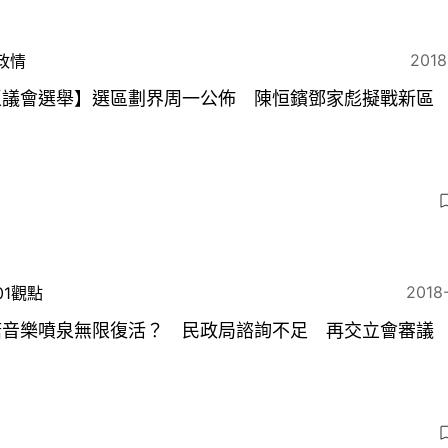
2018
政情
區議會選舉】選區劃界周一公佈 陳恒鑌鄧家彪擬戰新區
2018
01觀點
塘音樂噴泉無限復活？ 民政局諮詢不足 再交立會審議