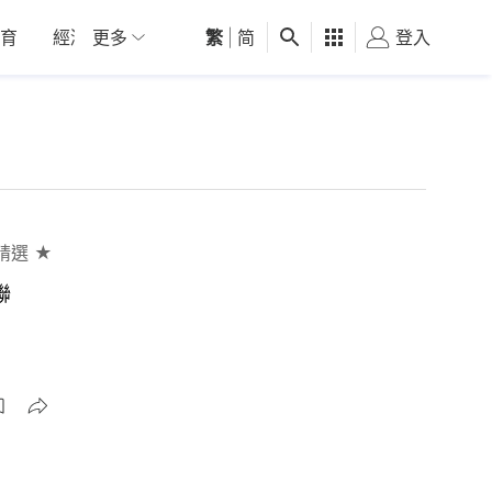
育
經濟
更多
01深圳
繁
觀點
|
简
健康
好食玩飛
登入
女
精選 ★
聯