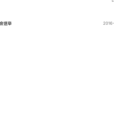
2016
會選舉
超區戰況】關永業不甘被棄選 何啟明豁達退場
2016
會選舉
續更新．全局】投票人數創歷史新高 勢破200萬