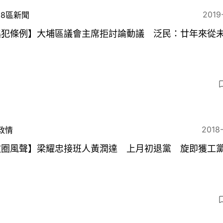
2019
18區新聞
逃犯條例】大埔區議會主席拒討論動議 泛民：廿年來從
2018
政情
政圈風聲】梁耀忠接班人黃潤達 上月初退黨 旋即獲工
？