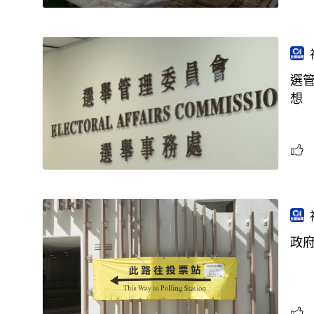
選管
想
政府