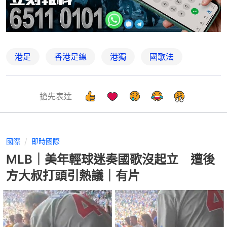
港足
香港足總
港獨
國歌法
搶先表達
國際
即時國際
MLB｜美年輕球迷奏國歌沒起立 遭後
方大叔打頭引熱議｜有片