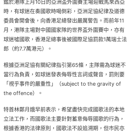
鑑於港隊上月10日的亞洲盃外圍賽主場迎戰馬來西亞
時，有球迷在奏國歌時喝倒彩，亞洲足協紀律及道德
委員會開會後，向香港足總發出嚴厲警告。而前年11
月，港隊主場對中國國家隊的世界盃外圍賽中，亦有
球迷噓國歌，香港足總事後被國際足協罰款1萬瑞士法
郎（約7.7萬港元）。
根據亞洲足協有關紀律指引第65條，主隊需為球迷不
當行為負責，如球迷發表侮辱性言詞或聲音，罰則要
「視乎事件的嚴重性」（subject to the gravity of 
the offence）。
特首林鄭月娥早前表示，希望盡快完成國歌法的本地
立法工作，而國歌法主要針對蓄意侮辱國歌的行為，
根據香港的法律原則，國歌法不設追溯期，但巿民亦