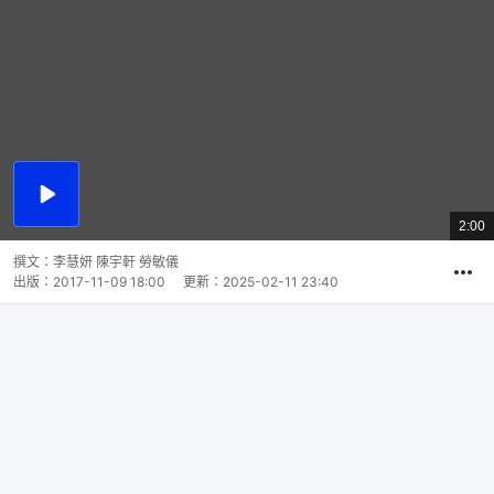
播
放
2:00
總
影
共
片
時
撰文：
李慧妍 陳宇軒 勞敏儀
間
出版：
2017-11-09 18:00
更新：
2025-02-11 23:40