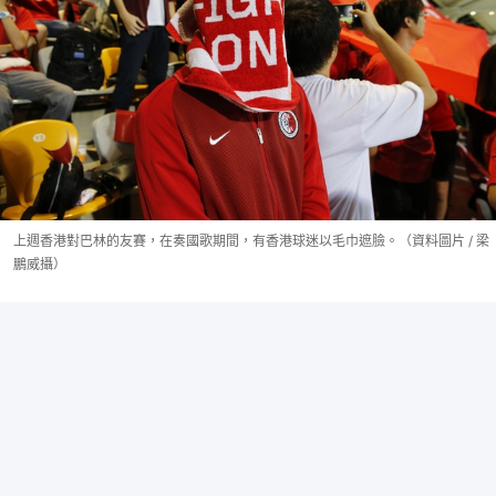
上週香港對巴林的友賽，在奏國歌期間，有香港球迷以毛巾遮臉。（資料圖片 / 梁
鵬威攝）