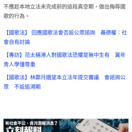
不應趁本地立法未完成前的這段真空期，做出侮辱國
歌的行為。
【國歌法】 回應國歌法會否設公眾諮詢 聶德權：社
會自有討論
【專訪】范太稱港人對國歌法恐懼是無中生有 冀年
青人學懂尊重
【國歌法】林鄭月娥望本立法年提交審議 會諮詢公
眾 不設追溯期