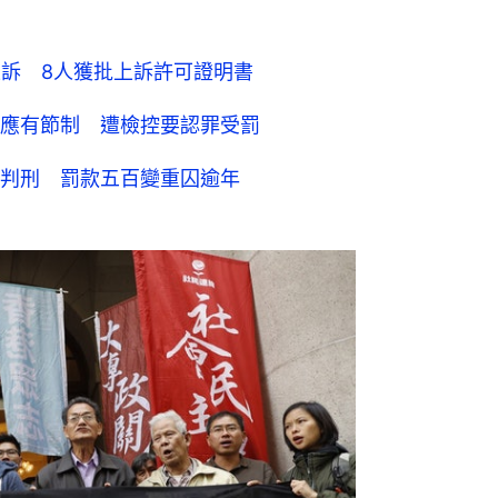
上訴 8人獲批上訴許可證明書
應有節制 遭檢控要認罪受罰
判刑 罰款五百變重囚逾年