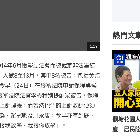
熱門文
1:13
總
共
時
間
014年6月衝擊立法會而被裁定非法集結
入獄8至13月，其中8名被告，包括黃浩
今早（24日）在終審法院申請保釋等候
終審法院法官李義特別提醒眾被告，保釋
上訴理據，而若然他們的上訴敗訴便須
鋒、羅冠聰及周永康，今早亦有到庭，
觀塘花園大
接我放學、我接你放學」。
廈 居民