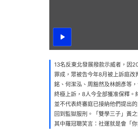
播
放
影
片
13名反東北發展撥款示威者，因2
罪成，眾被告今年8月被上訴庭改判
銘、何潔泓、周豁然及林朗彥等，
終極上訴，8人今全部獲准保釋。
並不代表終審庭已接納他們提出的
回到監獄服刑。「雙學三子」黃之
其中羅冠聰笑言：社運就是會「你