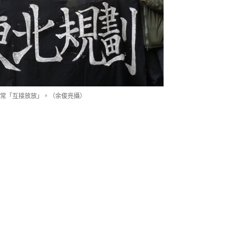
常「互接放放」。（余俊亮攝）