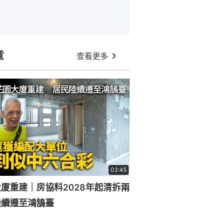
章
查看更多
02:45
廈重建｜房協料2028年起清拆兩
陸續遷至鴻鵠臺