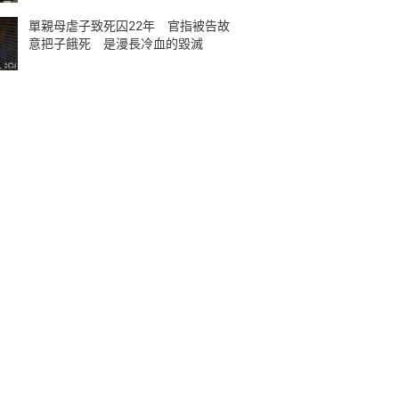
單親母虐子致死囚22年 官指被告故
意把子餓死 是漫長冷血的毀滅