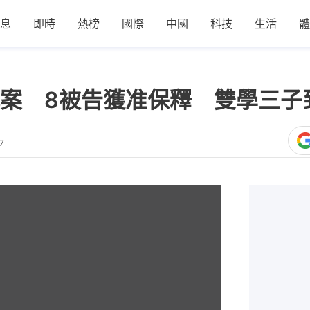
息
即時
熱榜
國際
中國
科技
生活
體
案 8被告獲准保釋 雙學三子
7