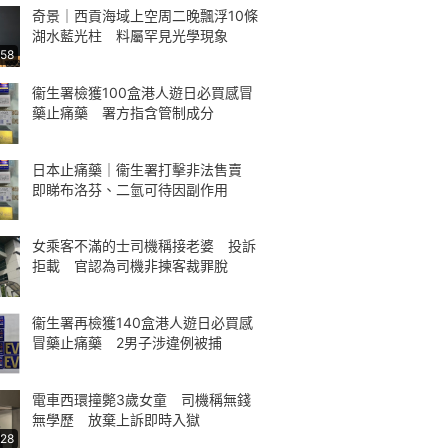
奇景｜西貢海域上空周二晚飄浮10條
湖水藍光柱 料屬罕見光學現象
:58
衞生署檢獲100盒港人遊日必買感冒
藥止痛藥 署方指含管制成分
日本止痛藥｜衞生署打擊非法售賣
即睇布洛芬、二氫可待因副作用
女乘客不滿的士司機稱接老婆 投訴
拒載 官認為司機非揀客裁罪脫
衞生署再檢獲140盒港人遊日必買感
冒藥止痛藥 2男子涉違例被捕
電車西環撞斃3歲女童 司機稱無錢
無學歷 放棄上訴即時入獄
:28