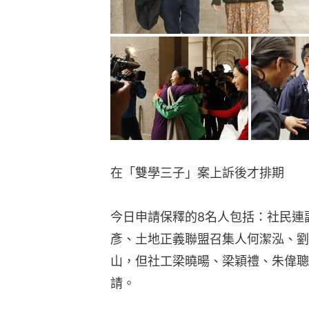
在「雙學三子」案上訴後才排期
今日申請保釋的8名人包括：社民連
彥、土地正義聯盟召集人何潔泓、劉
山，但社工梁曉暘、梁穎禮、朱偉聰
請。