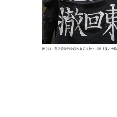
黃之鋒、羅冠聰及周永康今有庭支持，並稱社運人士均