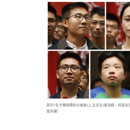
其中7名今獲保釋的示威者(上,左至右)黃浩銘、何潔泓
俊亮攝）