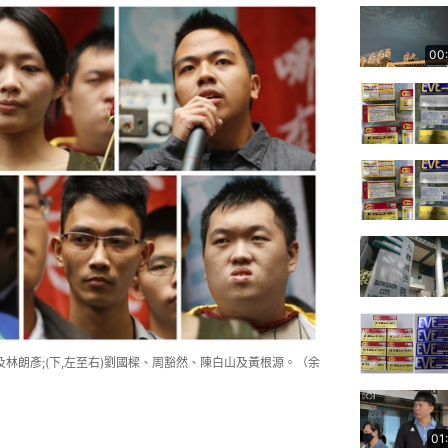
00
及林朗彥;(下,左至右)劉國樑、周豁然、陳白山及黃根源。（余
01