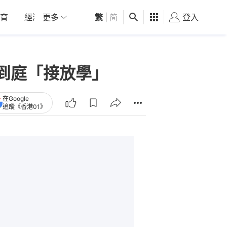
育
經濟
更多
01深圳
繁
觀點
|
简
健康
好食玩飛
登入
女
到庭「接放學」
在Google
追蹤《香港01》