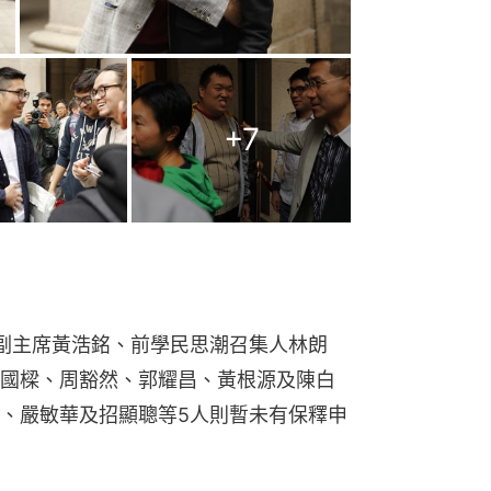
+
7
副主席黃浩銘、前學民思潮召集人林朗
國樑、周豁然、郭耀昌、黃根源及陳白
、嚴敏華及招顯聰等5人則暫未有保釋申