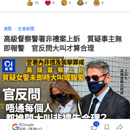
10
0
0
0
3
港聞
社會新聞
高級督察警署非禮案上訴 質疑事主無
即報警 官反問大叫才算合理
13
在Google
追蹤《香港01》