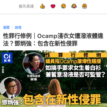
搶先表達
港聞
政情
性罪行修例｜Ocamp淺衣女遭潑液體違
法？鄧炳強：包含在新性侵罪