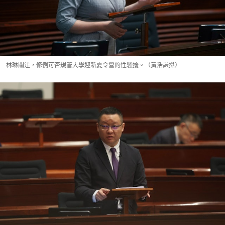
林琳關注，修例可否規管大學迎新夏令營的性騷擾。（黃浩謙攝）