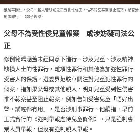
范駿華關注，父母、親人若明知兒童受到性侵害，惟不報案甚至阻止報案，是否涉
刑事罪行。（鄭子峰攝）
父母不為受性侵兒童報案 或涉妨礙司法公
正
修例範疇涵蓋未經同意下進行、涉及兒童、涉及精神
缺損人士的性罪行，雜項性罪行和其他為加強性罪行
受害人的保護。選委界范駿華關注對兒童犯性罪行的
個案，指如果父母或其他親人，明知兒童受到性侵害
惟不報案甚至阻止報案，例如告知受害兒童「唔好出
聲，講咗都冇用」，是否涉刑事罪行。他續指，早前
正式實行的《強制舉報虐待兒童條例》，只是強制專
業人員舉報，但沒有強制親人舉報。