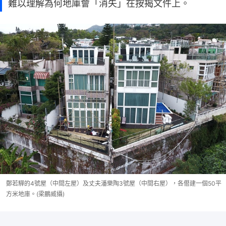
難以理解為何地庫會「消失」在按揭文件上。
鄭若驊的4號屋（中間左屋）及丈夫潘樂陶3號屋（中間右屋），各僭建一個50平
方米地庫。(梁鵬威攝)