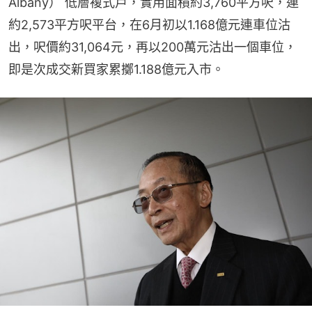
Albany） 低層複式戶，實用面積約3,760平方呎，連
約2,573平方呎平台，在6月初以1.168億元連車位沽
出，呎價約31,064元，再以200萬元沽出一個車位，
即是次成交新買家累擲1.188億元入市。