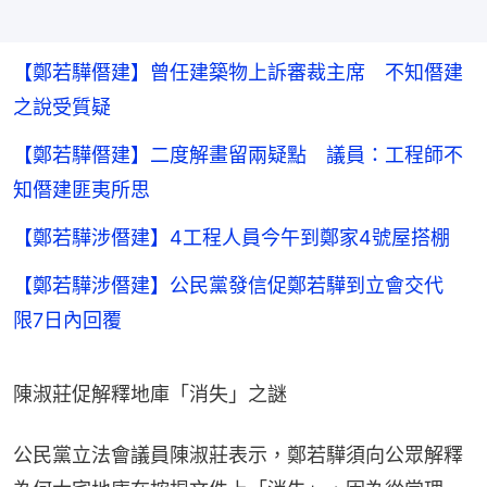
【鄭若驊僭建】曾任建築物上訴審裁主席 不知僭建
之說受質疑
【鄭若驊僭建】二度解畫留兩疑點 議員：工程師不
知僭建匪夷所思
【鄭若驊涉僭建】4工程人員今午到鄭家4號屋搭棚
【鄭若驊涉僭建】公民黨發信促鄭若驊到立會交代
限7日內回覆
陳淑莊促解釋地庫「消失」之謎
公民黨立法會議員陳淑莊表示，鄭若驊須向公眾解釋