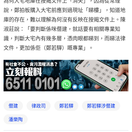
為何大宅地庫在按揭文件上「消失」，因為從常理
說，鄭拍板購入大宅前應到過現址「睇樓」，知道地
庫的存在，難以理解為何沒有反映在按揭文件上。陳
淑莊說：「要判斷係咪僭建，就話要有相關專業知
識，判斷大宅內有幾多層，憑肉眼都睇到，而睇法律
文件，更加係佢（鄭若驊）嘅專業」。
僭建
律政司
鄭若驊
鄭若驊涉僭建
潘樂陶