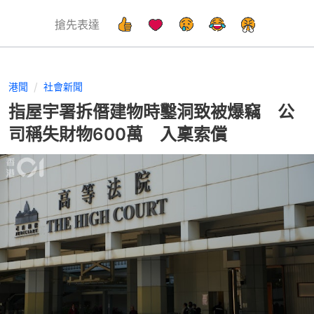
搶先表達
港聞
社會新聞
指屋宇署拆僭建物時鑿洞致被爆竊 公
司稱失財物600萬 入稟索償