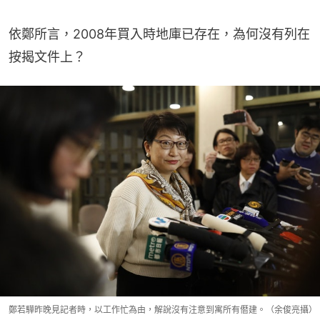
依鄭所言，2008年買入時地庫已存在，為何沒有列在
按揭文件上？
鄭若驊昨晚見記者時，以工作忙為由，解說沒有注意到寓所有僭建。（余俊亮攝）