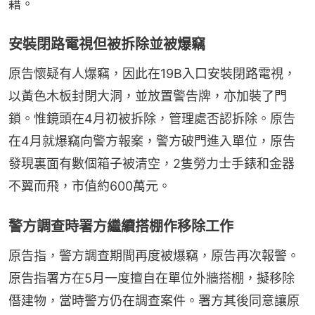
藉。
安裝閉路電視但被拆除並被爆竊
原告懷疑有人爆竊，因此在19B入口安裝閉路電視，
以黃色木板封閉大洞，並放置警告牌，亦加裝了門
鎖。惟鏡頭在4月初被拆除，管理處否認拆除。原告
在4月就爆竊向警方報案，警方破門進入單位，原告
發現裏面有數個箱子被清空，2隻勞力士手錶和金器
不翼而飛，市值約600萬元。
警方調查時署方繼續搭棚作移除工作
原告指，警方調查期間再度被爆竊，原告再次報警。
原告指署方在5月一度擅自在單位外牆搭棚，擬移除
僭建物，當時警方仍在調查案件。署方其後同意讓原