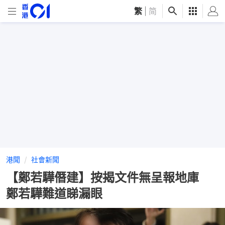
繁
|
简
港聞
社會新聞
【鄭若驊僭建】按揭文件無呈報地庫
鄭若驊難道睇漏眼