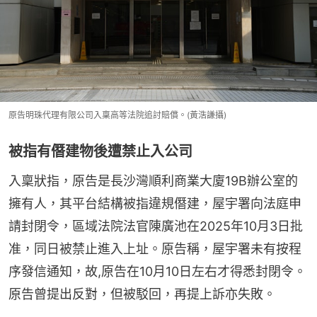
原告明珠代理有限公司入稟高等法院追討賠償。(黃浩謙攝)
被指有僭建物後遭禁止入公司
入稟狀指，原告是長沙灣順利商業大廈19B辦公室的
擁有人，其平台結構被指違規僭建，屋宇署向法庭申
請封閉令，區域法院法官陳廣池在2025年10月3日批
准，同日被禁止進入上址。原告稱，屋宇署未有按程
序發信通知，故,原告在10月10日左右才得悉封閉令。
原告曾提出反對，但被駁回，再提上訴亦失敗。