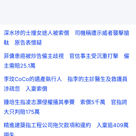
深水埗的士撞女途人被索償 司機稱遭示威者襲擊搶
軚 原告表懷疑
菲傭患癌被炒告僱主歧視 官信事主受沉重打擊 僱
主需賠25.1萬
李玟CoCo的遺產執行人 指李的主診醫生及救護員
涉疏忽 入稟索償
鍾培生指凌志灝侵權播其拳賽 索償5千萬 官指誇
大只判賠175萬
精進建築指工程公司拖欠款項和違約 入稟追409萬
損失