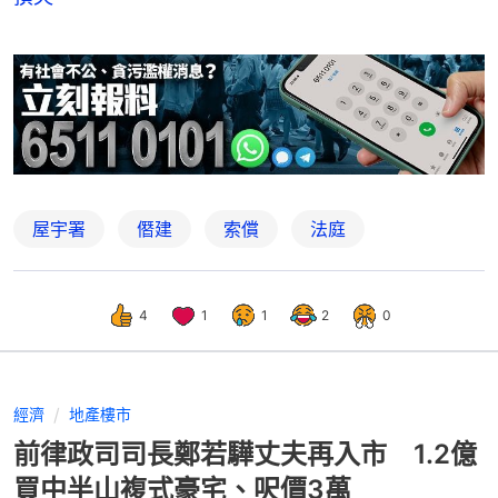
屋宇署
僭建
索償
法庭
4
1
1
2
0
經濟
地產樓市
前律政司司長鄭若驊丈夫再入市 1.2億
買中半山複式豪宅、呎價3萬