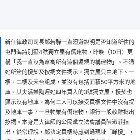
新任律政司司長鄭若驊一直迴避說明是否知道所住的
屯門海詩別墅4號獨立屋有僭建物，昨晚（10日）更
稱「我一直沒為意寓所有這個違規的構建物」。不過
她所簽的樓契及按揭文件揭示，獨立屋只由地下、一
樓、二樓及天台組成，並沒有包括面積50平方米的地
庫。其夫潘樂陶遲她四年買入的3號獨立屋，樓契也
顯示沒有地庫。為何二人可以接受買樓文件中沒有提
及地庫一事？一旦物業有僭建物，銀行一般較難批出
按揭。本身是大律師的公民黨立法會議員陳淑莊指
出，從常理說，鄭決定買樓時應到過現址「睇樓」，