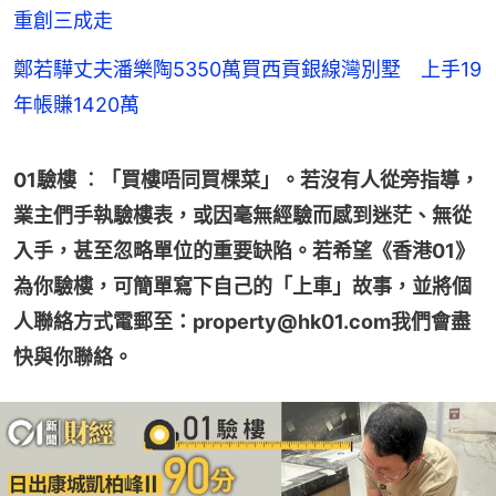
重創三成走
鄭若驊丈夫潘樂陶5350萬買西貢銀線灣別墅 上手19
年帳賺1420萬
01驗樓 ︰「買樓唔同買棵菜」。若沒有人從旁指導，
業主們手執驗樓表，或因毫無經驗而感到迷茫、無從
入手，甚至忽略單位的重要缺陷。若希望《香港01》
為你驗樓，可簡單寫下自己的「上車」故事，並將個
人聯絡方式電郵至：property@hk01.com我們會盡
快與你聯絡。