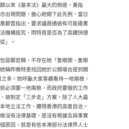
歸以來《基本法》最大的倒退。黃指
亦出現問題，擔心她開下此先例，當日
黃碧雲指出，要求議員通過有可能違憲
法機構追究，問特首是否為了高鐵快捷
從」。
包容鄭若驊，不存在她「隻眼開、隻眼
她稱昨晚特意找回她於公開場合提到關
頁之多。她呼籲大家客觀看待一地兩檢，
就必須要一地兩檢，而政府要做的工作
，故制定「三步走」方案，除了人大最
本地立法工作，體現香港的高度自治。
檢沒有法律基礎，是沒有根據及與事實
個原因，就是有些本港部分法律界人士