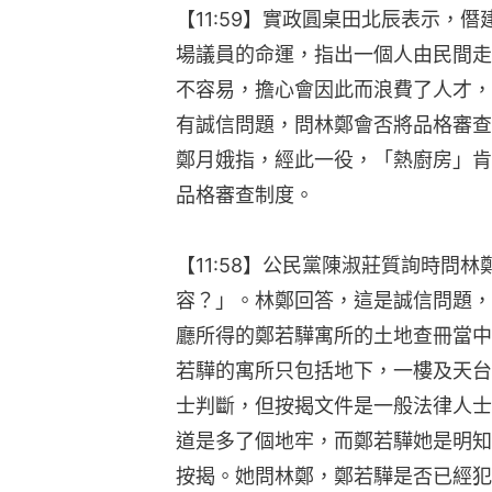
【11:59】實政圓桌田北辰表示，
場議員的命運，指出一個人由民間走
不容易，擔心會因此而浪費了人才，
有誠信問題，問林鄭會否將品格審查
鄭月娥指，經此一役，「熱廚房」肯
品格審查制度。
【11:58】公民黨陳淑莊質詢時問
容？」。林鄭回答，這是誠信問題，
廳所得的鄭若驊寓所的土地查冊當中
若驊的寓所只包括地下，一樓及天台
士判斷，但按揭文件是一般法律人士
道是多了個地牢，而鄭若驊她是明知
按揭。她問林鄭，鄭若驊是否已經犯