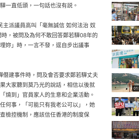
驊一直低頭，一句話也沒有説。
，民主派議員高叫「毫無誠信 如何法治 奴
開時，被問及為何不敢回答鄭若驊08年的
埋妳」時，一言不發，逕自步出議事
若驊僭建事件時，問及會否要求鄭若驊丈夫
果大家聽到莫乃光的說話，相信以後就
01
「燒到」官員家人的生意和企業活動。
任何事，「可能只有我老公可以」，她
查檢控機制，應該信任香港的制度保