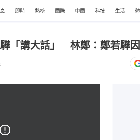
息
即時
熱榜
國際
中國
科技
生活
體
驊「講大話」 林鄭：鄭若驊因
8
這