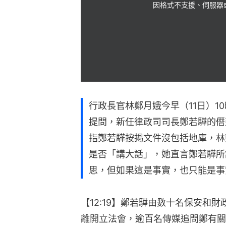
因格式不支援、伺服器
行政長官林鄭月娥今早（11日）1
提問，新任律政司司長鄭若驊的僭
指鄭若驊按揭文件沒包括地庫，林
是否「講大話」，她直言鄭若驊所
思，但如果這是事實，也只能是事
【12:19】鄭若驊由數十名保安和
離開立法會，逾百名傳媒追問鄭有關