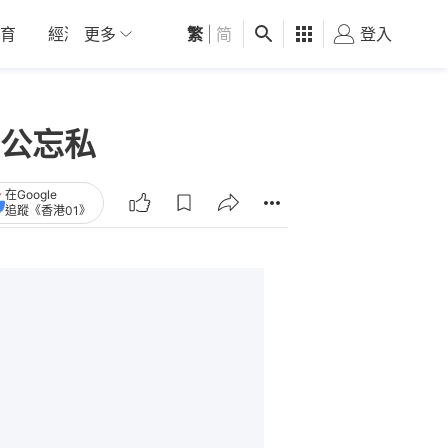
育
經濟
更多
01深圳
繁
觀點
|
简
健康
好食玩飛
登入
女
公忘私
在Google
追蹤《香港01》