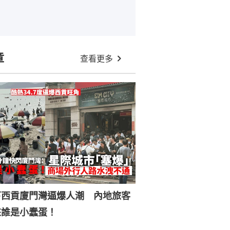
章
查看更多
下西貢廈門灣逼爆人潮 內地旅客
來誰是小蠢蛋！