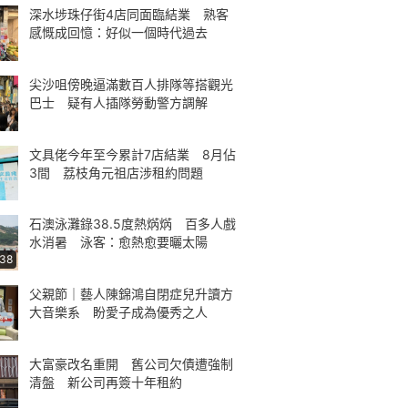
深水埗珠仔街4店同面臨結業 熟客
感慨成回憶：好似一個時代過去
尖沙咀傍晚逼滿數百人排隊等搭觀光
巴士 疑有人插隊勞動警方調解
文具佬今年至今累計7店結業 8月佔
3間 荔枝角元祖店涉租約問題
石澳泳灘錄38.5度熱焫焫 百多人戲
水消暑 泳客：愈熱愈要曬太陽
:38
父親節｜藝人陳錦鴻自閉症兒升讀方
大音樂系 盼愛子成為優秀之人
大富豪改名重開 舊公司欠債遭強制
清盤 新公司再簽十年租約