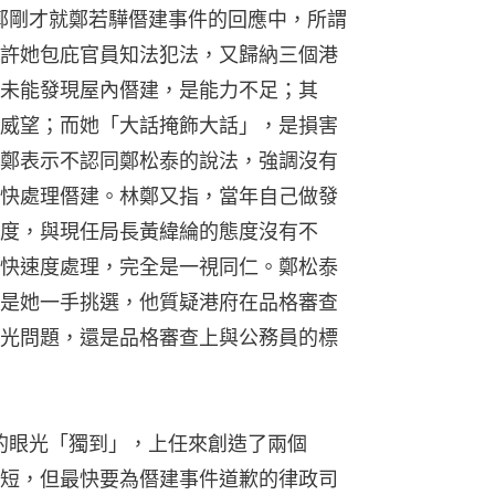
林鄭剛才就鄭若驊僭建事件的回應中，所謂
許她包庇官員知法犯法，又歸納三個港
未能發現屋內僭建，是能力不足；其
威望；而她「大話掩飾大話」，是損害
鄭表示不認同鄭松泰的說法，強調沒有
快處理僭建。林鄭又指，當年自己做發
度，與現任局長黃緯綸的態度沒有不
快速度處理，完全是一視同仁。鄭松泰
是她一手挑選，他質疑港府在品格審查
光問題，還是品格審查上與公務員的標
鄭的眼光「獨到」，上任來創造了兩個
短，但最快要為僭建事件道歉的律政司