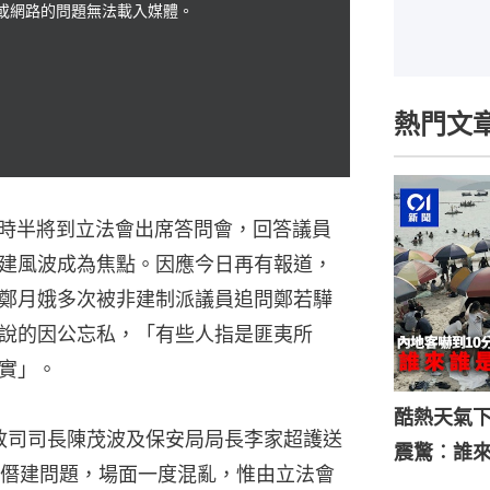
是
或網路的問題無法載入媒體。
一
個
視
窗
，
熱門文
0時半將到立法會出席答問會，回答議員
建風波成為焦點。因應今日再有報道，
鄭月娥多次被非建制派議員追問鄭若驊
說的因公忘私，「有些人指是匪夷所
實」。
酷熱天氣
財政司司長陳茂波及保安局局長李家超護送
震驚︰誰
僭建問題，場面一度混亂，惟由立法會