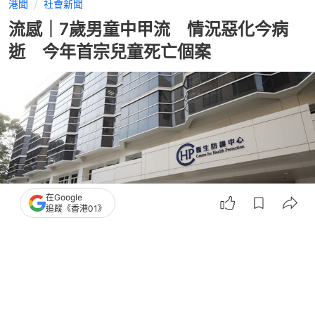
港聞
社會新聞
流感｜7歲男童中甲流 情況惡化今病
逝 今年首宗兒童死亡個案
在Google
追蹤《香港01》
撰文：
林遠航
出版：
2026-08-04 19:28
更新：
2026-08-04 19:34