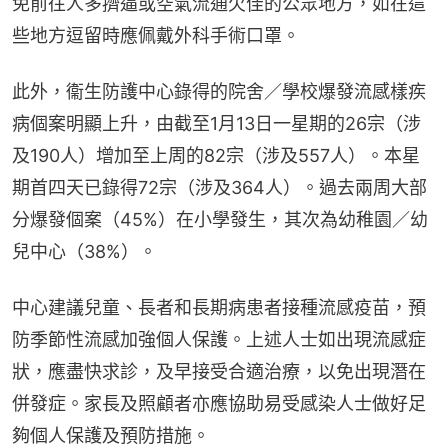
免前往人多擠逼或空氣流通欠佳的公眾地方，如在這
些地方逗留時應佩戴外科手術口罩。
此外，衞生防護中心錄得的院舍／學校爆發流感樣疾
病個案明顯上升，由截至1月13日一星期的26宗（涉
及190人）增加至上周的82宗（涉及557人）。本星
期首四天已錄得72宗（涉及364人）。過去兩周大部
分爆發個案（45%）在小學發生，其次為幼稚園／幼
兒中心（38%）。
中心建議兒童、長者和長期病患者接種流感疫苗，預
防季節性流感加強個人保護。上述人士如出現流感症
狀，應盡快求診，及早接受合適治療，以免出現潛在
併發症。家長及照顧者亦應協助易受感染人士做好足
夠個人保護及預防措施。