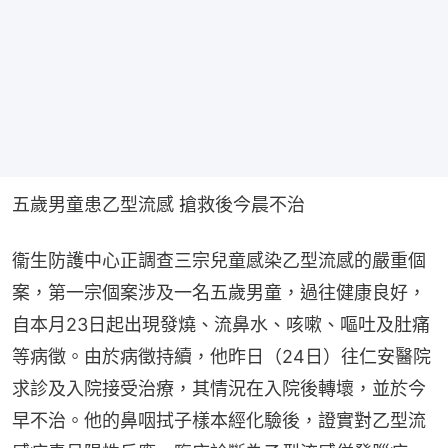
五歲男童患乙型流感 搶救後今晨不治
衞生防護中心正調查三宗兒童感染乙型流感的嚴重個
案，第一宗個案涉及一名五歲男童，過往健康良好，
自本月23日起出現發燒、流鼻水、咳嗽、嘔吐及肚痛
等病徵。由於病徵持續，他昨日（24日）往仁安醫院
求診及入院接受治療，其情況在入院後轉壞，並於今
早不治。他的鼻咽拭子樣本經化驗後，證實對乙型流