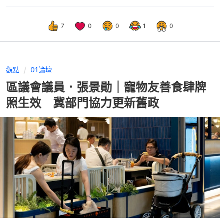
7
0
0
1
0
觀點
01論壇
區議會議員．張景勛｜寵物友善食肆牌
照生效 冀部門協力更新舊政