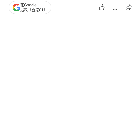
在Google
追蹤《香港01》
撰文：
01論壇
出版：
2026-07-09 16:00
更新：
2026-07-10 18:03
來稿作者：張景勛