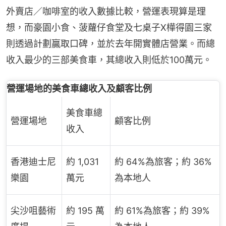
外賣店／咖啡室的收入數據比較，營運表現算是理
想，而豪園小食、菠蘿仔食堂及七桌子X樺得園三家
則透過計劃贏取口碑，並於去年開實體店營業。而總
收入最少的三部美食車，其總收入則低於100萬元。
營運場地的美食車總收入及顧客比例
美食車總
營運場地
顧客比例
收入
香港迪士尼
約 1,031
約 64%為旅客；約 36%
樂園
萬元
為本地人
尖沙咀藝術
約 195 萬
約 61%為旅客；約 39%