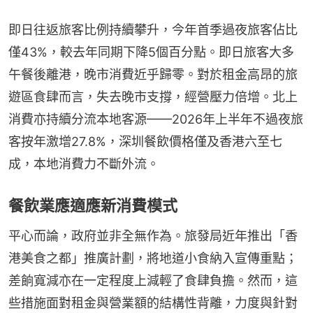
即日往返旅客比例持續攀升，今年首季過夜旅客佔比
僅43%，較去年同期下降5個百分點。即日旅客大多
午餐後離港，晚市消費近乎歸零。對於租金高昂的旅
遊區食肆而言，失去晚市支撐，經營壓力倍增。北上
消費亦持續分流本地客源——2026年上半年不過夜旅
客按年激增27.8%，深圳餐飲價格僅及香港六至七
成，本地消費力不斷外流。
餐飲業應適應新消費模式
平心而論，政府並非全無作為。旅發局近年推出「香
港美食之都」推廣計劃，將地道小食納入宣傳重點；
差餉寬減亦在一定程度上減輕了食肆負擔。然而，這
些措施面對租金與營業額的結構性背離，力度與針對