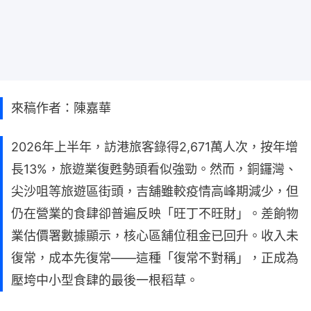
來稿作者：陳嘉華
2026年上半年，訪港旅客錄得2,671萬人次，按年增
長13%，旅遊業復甦勢頭看似強勁。然而，銅鑼灣、
尖沙咀等旅遊區街頭，吉舖雖較疫情高峰期減少，但
仍在營業的食肆卻普遍反映「旺丁不旺財」。差餉物
業估價署數據顯示，核心區舖位租金已回升。收入未
復常，成本先復常——這種「復常不對稱」，正成為
壓垮中小型食肆的最後一根稻草。