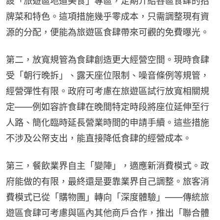
設「旅遊區地道美食」專區，定期介紹各區食肆的招
牌菜和特色。這項措施幾乎零成本，只需調整現有資
源的分配，便能為旅遊區食肆帶來可觀的免費曝光。
第二，放寬規管為食肆創造更大經營空間。現時食肆
受「朝行晚拆」、露天座位限制、噪音條例等規管，
經營彈性有限。政府可考慮在旅遊區試行放寬相關規
定——例如容許食肆在晚間特定時段將座位延伸至行
人路、簡化臨時延長營業時間的申請手續。這些措施
不涉及公帑支出，能直接降低食肆的經營成本。
第三，餐飲業界自主「變陣」，適應新消費模式。政
府能做的有限，最終還是要靠業界自己調整。旅客消
費模式已從「購物團」轉向「深度體驗」——傳統旅
遊區食肆可考慮與區內其他商戶合作，推出「聯合體