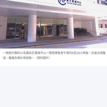
一個旅行團的21名團友於廣東中山一間食肆進食午餐約8至59小時後，先後出現腹
瀉、腹痛及嘔吐等病徵。（資料圖片）