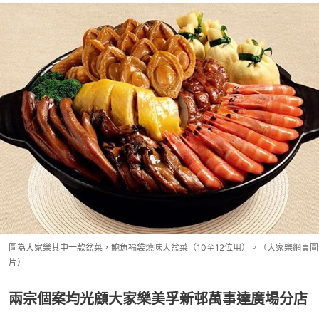
圖為大家樂其中一款盆菜，鮑魚褔袋燒味大盆菜（10至12位用）。（大家樂網頁圖
片）
兩宗個案均光顧大家樂美孚新邨萬事達廣場分店