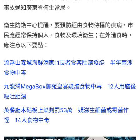
事故通知廣東省衞生當局。
衞生防護中心提醒，要預防經由食物傳播的疾病，市
民應經常保持個人、食物及環境衞生；在外進食時，
應注意以下要點：
流浮山森城海鮮酒家11長者食客肚瀉發燒 半年兩涉
食物中毒
九龍灣MegaBox御苑皇宴疑爆食物中毒 12人用膳後
嘔吐肚瀉
英餐廳木砧板上菜判罰53萬 疑滋生細菌或霉菌作
怪 14人食物中毒