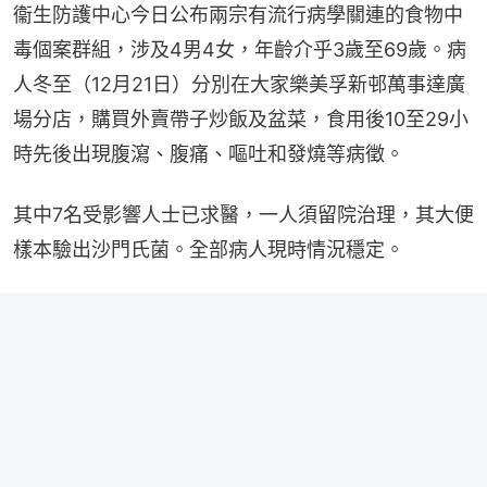
衞生防護中心今日公布兩宗有流行病學關連的食物中
毒個案群組，涉及4男4女，年齡介乎3歲至69歲。病
人冬至（12月21日）分別在大家樂美孚新邨萬事達廣
場分店，購買外賣帶子炒飯及盆菜，食用後10至29小
時先後出現腹瀉、腹痛、嘔吐和發燒等病徵。
其中7名受影響人士已求醫，一人須留院治理，其大便
樣本驗出沙門氏菌。全部病人現時情況穩定。