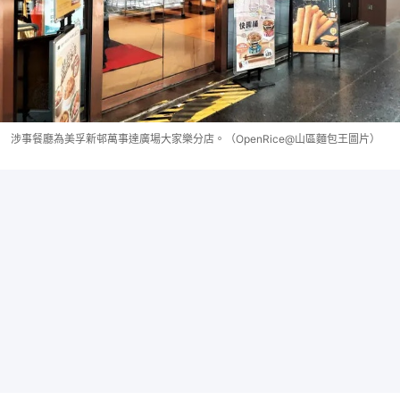
涉事餐廳為美孚新邨萬事達廣場大家樂分店。（OpenRice@山區麵包王圖片）