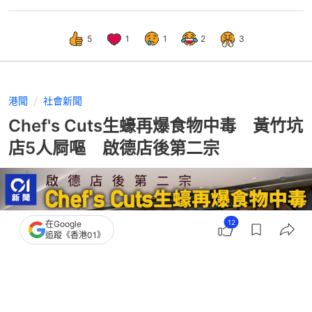
5
1
1
2
3
港聞
社會新聞
Chef's Cuts生蠔再爆食物中毒 黃竹坑
店5人屙嘔 啟德店後第二宗
12
在Google
追蹤《香港01》