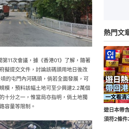
熱門文
第11次會議，據《香港01》了解，隨著
府擬提交文件，討論該碼頭用地日後改
公頃的屯門內河碼頭，倘若全面發展，可
規模，預料該幅土地可至少興建2.2萬個
的十分之一，惟當局亦指明，倘土地獨
路容量等限制。
遊日本帶
須符2條件