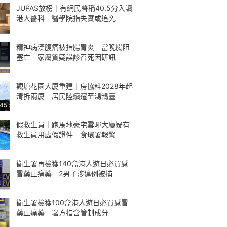
JUPAS放榜｜有網民聲稱40.5分入讀
港大醫科 醫學院指失實或追究
精神病漢腹痛被指腸胃炎 當晚腸阻
塞亡 家屬質疑誤診召死因研訊
觀塘花園大廈重建｜房協料2028年起
清拆兩廈 居民陸續遷至鴻鵠臺
:45
假救生員｜跑馬地豪宅雲暉大廈疑有
救生員用虛假證件 食環署報警
衞生署再檢獲140盒港人遊日必買感
冒藥止痛藥 2男子涉違例被捕
衞生署檢獲100盒港人遊日必買感冒
藥止痛藥 署方指含管制成分