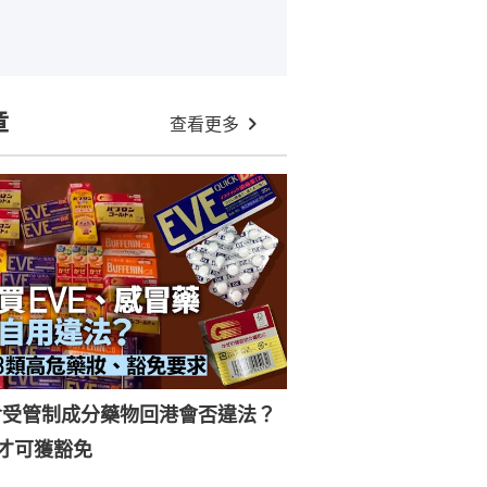
章
查看更多
含受管制成分藥物回港會否違法？
才可獲豁免