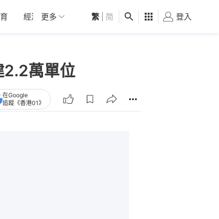
育
經濟
更多
01深圳
繁
觀點
|
简
健康
好食玩飛
登入
女
2.2萬單位
在Google
追蹤《香港01》