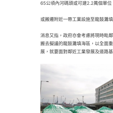
65公頃內河碼頭或可建2.2萬個單
或搬遷附近一帶工業設施至龍鼓灘填
消息又指，政府亦會考慮將現時毗鄰
搬去擬議的龍鼓灘填海區，以全面重
展，就要面對鄰近工業發展及道路基