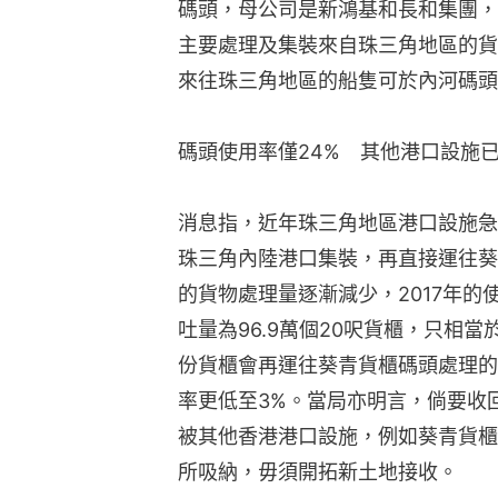
碼頭，母公司是新鴻基和長和集團，目
主要處理及集裝來自珠三角地區的貨
來往珠三角地區的船隻可於內河碼頭
碼頭使用率僅24%　其他港口設施
消息指，近年珠三角地區港口設施急
珠三角內陸港口集裝，再直接運往葵
的貨物處理量逐漸減少，2017年的
吐量為96.9萬個20呎貨櫃，只相當
份貨櫃會再運往葵青貨櫃碼頭處理的
率更低至3%。當局亦明言，倘要收
被其他香港港口設施，例如葵青貨櫃
所吸納，毋須開拓新土地接收。