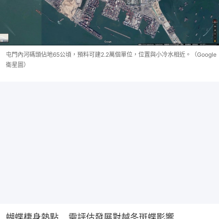
屯門內河碼頭佔地65公頃，預料可建2.2萬個單位，位置與小冷水相近。（Google
衛星圖）
蝴蝶棲身熱點    需評估發展對越冬斑蝶影響