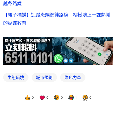
越冬路線
【親子標蝶】追蹤斑蝶遷徒路線 榕樹澳上一課熱鬧
的蝴蝶教育
生態環境
城市規劃
綠色力量
0
0
0
1
0