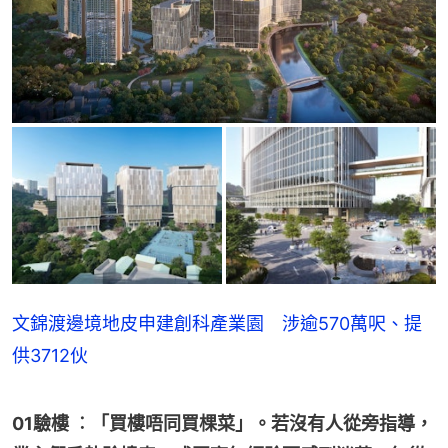
文錦渡邊境地皮申建創科產業園 涉逾570萬呎、提
供3712伙
01驗樓 ︰「買樓唔同買棵菜」。若沒有人從旁指導，