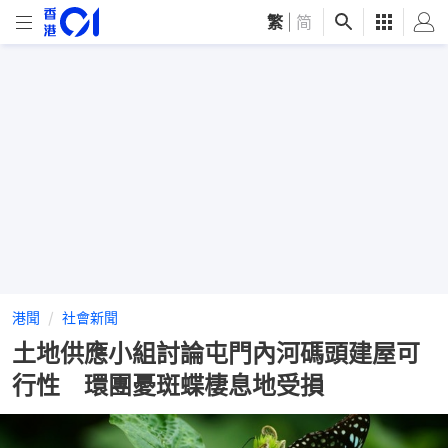
繁
|
简
港聞
社會新聞
土地供應小組討論屯門內河碼頭建屋可
行性 環團憂斑蝶棲息地受損