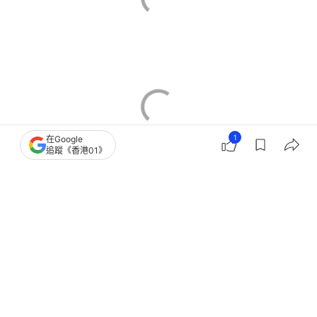
1
在Google
追蹤《香港01》
北部都會區
香港樓市
洪水橋
元朗區樓市
城規會
創新科技
2
0
0
0
0