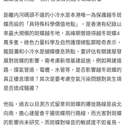
距離内河碼頭不遠的小冷水是本港唯一為保護越冬斑
蝶而設的「具特殊科學價值地點」，是香港有紀錄以
來最大規模的斑蝶越冬地，高峰期曾錄得越冬斑蝶4
萬多隻。綠色力量科學及自然護理總監鄭睦奇表示，
龍鼓灘和小冷水是蝴蝶棲息熱點，要評估有關建屋發
展對斑蝶的影響，需考慮新增基建設施，例如興建道
路、煤氣管道、電纜、水管等，是否影響越冬斑蝶的
真正棲息環境？其次是要考慮空氣污染問題對其生境
是否造成騷擾？
他指，過去以目測方式留意到斑蝶的遷徙路線是由北
向南，擔心建屋會干擾斑蝶飛行路線，而光害對斑蝶
的影響尚未研究，而斑蝶對噪音的敏感度不如雀鳥、