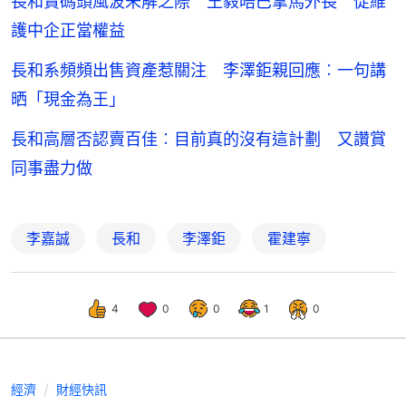
長和賣碼頭風波未解之際 王毅晤巴拿馬外長 促維
護中企正當權益
長和系頻頻出售資產惹關注 李澤鉅親回應︰一句講
晒「現金為王」
長和高層否認賣百佳︰目前真的沒有這計劃 又讚賞
同事盡力做
李嘉誠
長和
李澤鉅
霍建寧
4
0
0
1
0
經濟
財經快訊