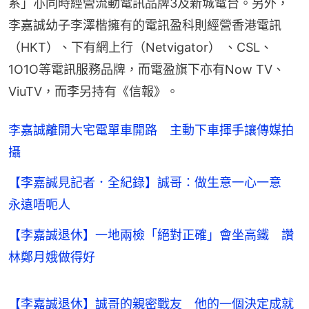
系」亦同時經營流動電訊品牌3及新城電台。另外，
李嘉誠幼子李澤楷擁有的電訊盈科則經營香港電訊
（HKT）、下有網上行（Netvigator） 、CSL、
1O1O等電訊服務品牌，而電盈旗下亦有Now TV、
ViuTV，而李另持有《信報》。
李嘉誠離開大宅電單車開路 主動下車揮手讓傳媒拍
攝
【李嘉誠見記者．全紀錄】誠哥：做生意一心一意
永遠唔呃人
【李嘉誠退休】一地兩檢「絕對正確」會坐高鐵 讚
林鄭月娥做得好
【李嘉誠退休】誠哥的親密戰友　他的一個決定成就