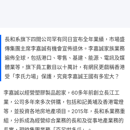
長和系旗下四間公司罕有同日宣布全年業績，市場盛
傳集團主席李嘉誠有機會宣佈退休。李嘉誠家族業務
遍佈全球，包括港口、零售、基建、能源、電訊及媒
體業等，旗下員工數目以十萬計，有網民更戲稱香港
受「李氏力場」保護，究竟李嘉誠王國有多宏大？
李嘉誠以經營塑膠製品起家，60多年前創立長江工
業，公司多年來多次併購，包括和記黃埔及香港電燈
等，並投資各地房地產項目。2015年，長和系業務重
組，分拆成為經營綜合業務的長和及從事地產業務的
長實，現時集團業務「百足咁多爪」。