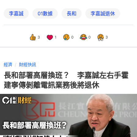
李嘉誠
01數據
長和
李嘉誠退休
3
1
0
0
3
經濟
財經快訊
長和部署高層換班？ 李嘉誠左右手霍
建寧傳剝離電訊業務後將退休