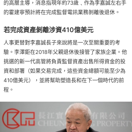
的高層主導，消息指現年約73歲﹑作為李嘉誠左右手
的霍建寧預計將在完成監督電訊業務剝離後退休。
若完成資產剝離涉資410億美元
人事更替對李嘉誠長子來說將是一次至關重要的考
驗。李澤鉅在2018年父親退休後接管了家族企業。他
挑選的新一代高管將負責監督資產出售所得資金的投
資和部署（如果交易完成，這些資金總額可能至少為
410億美元），並將幫助塑造長和在下一個時代的前
程。