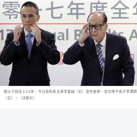
兩父子拍住上33年，今日長和系主席李嘉誠（右）宣布退休，並交棒予長子李澤鉅
（左）。（法新社）