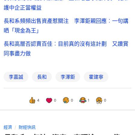
護中企正當權益
長和系頻頻出售資產惹關注 李澤鉅親回應︰一句講
晒「現金為王」
長和高層否認賣百佳︰目前真的沒有這計劃 又讚賞
同事盡力做
李嘉誠
長和
李澤鉅
霍建寧
4
0
0
1
0
經濟
財經快訊