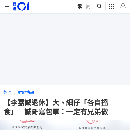
繁
|
简
經濟
財經快訊
【李嘉誠退休】大、細仔「各自搵
食」 誠哥寫包單︰一定有兄弟做