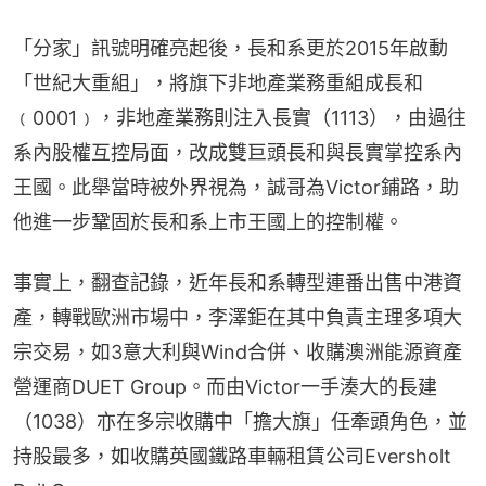
「分家」訊號明確亮起後，長和系更於2015年啟動
「世紀大重組」，將旗下非地產業務重組成長和
﹙0001﹚，非地產業務則注入長實（1113），由過往
系內股權互控局面，改成雙巨頭長和與長實掌控系內
王國。此舉當時被外界視為，誠哥為Victor鋪路，助
他進一步鞏固於長和系上市王國上的控制權。
事實上，翻查記錄，近年長和系轉型連番出售中港資
產，轉戰歐洲市場中，李澤鉅在其中負責主理多項大
宗交易，如3意大利與Wind合併、收購澳洲能源資產
營運商DUET Group。而由Victor一手湊大的長建
（1038）亦在多宗收購中「擔大旗」任牽頭角色，並
持股最多，如收購英國鐵路車輛租賃公司Eversholt 