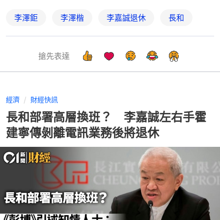
李澤鉅
李澤楷
李嘉誠退休
長和
搶先表達
經濟
財經快訊
長和部署高層換班？ 李嘉誠左右手霍
建寧傳剝離電訊業務後將退休