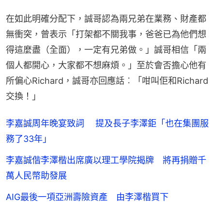
在如此明確分配下，誠哥認為兩兄弟在業務、財產都
無衝突，曾表示「打架都不關我事，爸爸已為他們想
得這麼盡（全面），一定有兄弟做。」誠哥相信「兩
個人都開心，大家都不想麻煩。」至於會否擔心他有
所偏心Richard，誠哥亦回應話︰「咁叫佢和Richard
交換！」
李嘉誠周年晚宴致詞 提及長子李澤鉅「也在集團服
務了33年」
李嘉誠偕李澤楷出席廣以理工學院揭牌 將再捐贈千
萬人民幣助發展
AIG最後一項亞洲壽險資產 由李澤楷買下