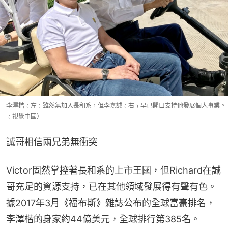
李澤楷﹙左﹚雖然無加入長和系，但李嘉誠﹙右﹚早已開口支持他發展個人事業。
﹙視覺中國）
誠哥相信兩兄弟無衝突
Victor固然掌控著長和系的上市王國，但Richard在誠
哥充足的資源支持，已在其他領域發展得有聲有色。
據2017年3月《福布斯》雜誌公布的全球富豪排名，
李澤楷的身家約44億美元，全球排行第385名。