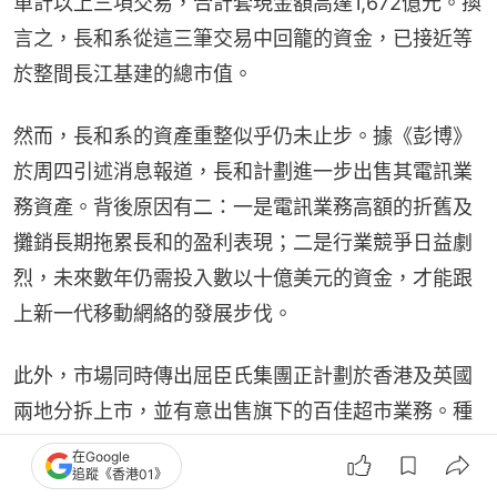
單計以上三項交易，合計套現金額高達1,672億元。換
言之，長和系從這三筆交易中回籠的資金，已接近等
於整間長江基建的總市值。
然而，長和系的資產重整似乎仍未止步。據《彭博》
於周四引述消息報道，長和計劃進一步出售其電訊業
務資產。背後原因有二：一是電訊業務高額的折舊及
攤銷長期拖累長和的盈利表現；二是行業競爭日益劇
烈，未來數年仍需投入數以十億美元的資金，才能跟
上新一代移動網絡的發展步伐。
此外，市場同時傳出屈臣氏集團正計劃於香港及英國
兩地分拆上市，並有意出售旗下的百佳超市業務。種
種跡象顯示，長和系重整資產組合的動作依然進行
在Google
追蹤《香港01》
中。