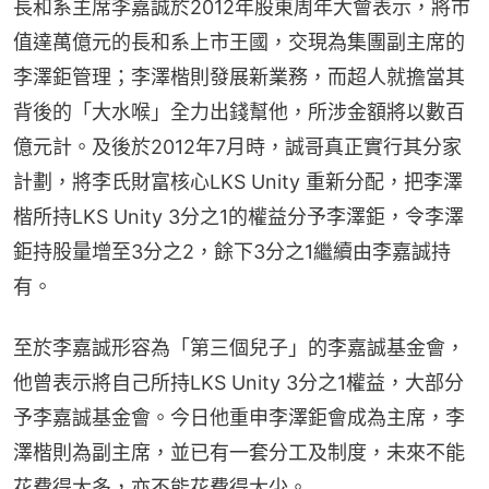
長和系主席李嘉誠於2012年股東周年大會表示，將市
值達萬億元的長和系上市王國，交現為集團副主席的
李澤鉅管理；李澤楷則發展新業務，而超人就擔當其
背後的「大水喉」全力出錢幫他，所涉金額將以數百
億元計。及後於2012年7月時，誠哥真正實行其分家
計劃，將李氏財富核心LKS Unity 重新分配，把李澤
楷所持LKS Unity 3分之1的權益分予李澤鉅，令李澤
鉅持股量增至3分之2，餘下3分之1繼續由李嘉誠持
有。
至於李嘉誠形容為「第三個兒子」的李嘉誠基金會，
他曾表示將自己所持LKS Unity 3分之1權益，大部分
予李嘉誠基金會。今日他重申李澤鉅會成為主席，李
澤楷則為副主席，並已有一套分工及制度，未來不能
花費得太多，亦不能花費得太少。