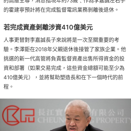
的高層主導，消息指現年約73歲﹑作為李嘉誠左右手
的霍建寧預計將在完成監督電訊業務剝離後退休。
若完成資產剝離涉資410億美元
人事更替對李嘉誠長子來說將是一次至關重要的考
驗。李澤鉅在2018年父親退休後接管了家族企業。他
挑選的新一代高管將負責監督資產出售所得資金的投
資和部署（如果交易完成，這些資金總額可能至少為
410億美元），並將幫助塑造長和在下一個時代的前
程。