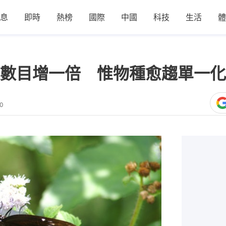
息
即時
熱榜
國際
中國
科技
生活
體
數目增一倍 惟物種愈趨單一化
20