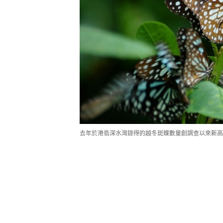
去年於港島深水灣錄得的越冬斑蝶數量創調查以來新高，