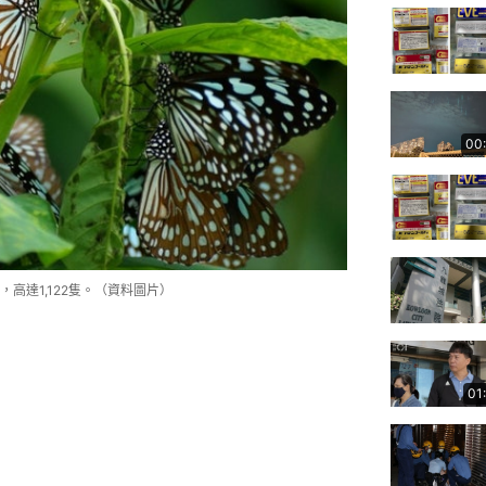
00
高達1,122隻。（資料圖片）
01