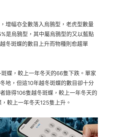
，增幅亦全數落入烏鴉型，老虎型數量
5%是烏鴉型，其中屬烏鴉型的又以藍點
越冬斑蝶的數目上升而物種則愈趨單
冬斑蝶，較上一年冬天的66隻下跌。單家
冬地，但這10年越冬斑蝶的數目卻十分
者錄得106隻越冬斑蝶，較上一年冬天的
蝶，較上一年冬天125隻上升。