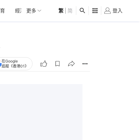
育
經濟
更多
01深圳
繁
觀點
|
简
健康
好食玩飛
登入
女
在Google
追蹤《香港01》