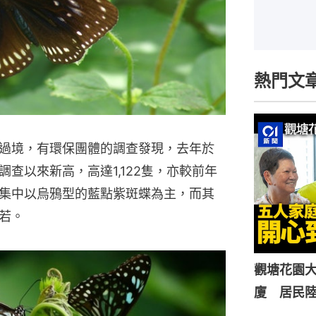
熱門文
過境，有環保團體的調查發現，去年於
查以來新高，高達1,122隻，亦較前年
集中以烏鴉型的藍點紫斑蝶為主，而其
若。
觀塘花園大
廈 居民