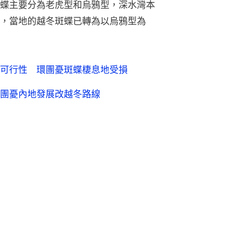
蝶主要分為老虎型和烏鴉型，深水灣本
，當地的越冬斑蝶已轉為以烏鴉型為
可行性 環團憂斑蝶棲息地受損
團憂內地發展改越冬路線