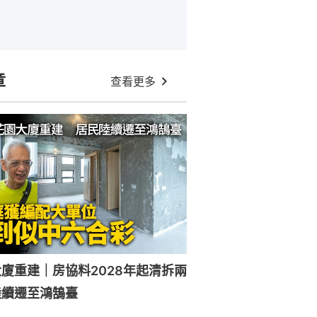
章
查看更多
廈重建｜房協料2028年起清拆兩
陸續遷至鴻鵠臺