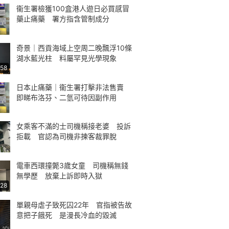
衞生署檢獲100盒港人遊日必買感冒
藥止痛藥 署方指含管制成分
奇景｜西貢海域上空周二晚飄浮10條
湖水藍光柱 料屬罕見光學現象
:58
日本止痛藥｜衞生署打擊非法售賣
即睇布洛芬、二氫可待因副作用
女乘客不滿的士司機稱接老婆 投訴
拒載 官認為司機非揀客裁罪脫
電車西環撞斃3歲女童 司機稱無錢
無學歷 放棄上訴即時入獄
:28
單親母虐子致死囚22年 官指被告故
意把子餓死 是漫長冷血的毀滅