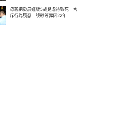
母親把發展遲緩5歲兒虐待致死 官
斥行為殘忍 誤殺等罪囚22年