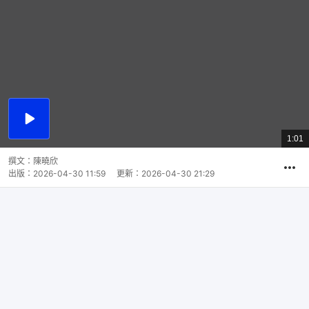
播
放
1:01
總
影
共
片
時
撰文：
陳曉欣
間
出版：
2026-04-30 11:59
更新：
2026-04-30 21:29