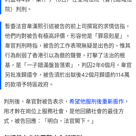
院）判刑。
暫委法官韋漢熙引述被告的前上司撰寫的求情信指，
他們均對被告有極高評價，形容他是「罪惡剋星」。
韋官判刑時指，被告的工作表現無疑是出色的，惟其
行為削弱了香港引以為傲的聲譽，打擊了法治的根
基，是「一子錯滿盤皆落索」，判囚2年6個月。韋官
另批准歸還令，被告須於出獄後42個月歸還約114萬
的款項予特區政府。
判刑後，韋官對被告表示，
希望他服刑後重新振作，
用才幹在崗位上服務社會，是他回饋社會的最佳方
式，被告回應：「明白，法官閣下。」