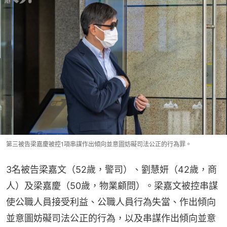
第三被告梁嘉慶被控1項串謀作出傾向並意圖妨礙司法公正的行為罪。
3名被告梁嘉文（52歲，警司）、劉慧妍（42歲，商
人）及梁嘉慶（50歲，物業顧問）。梁嘉文被控串謀
使公職人員接受利益、公職人員行為失當、作出傾向
並意圖妨礙司法公正的行為，以及串謀作出傾向並意