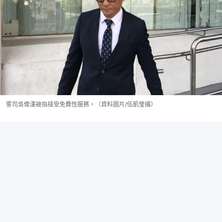
警司吳偉漢被指接受免費性服務。（資料圖片/伍凱瑩攝）