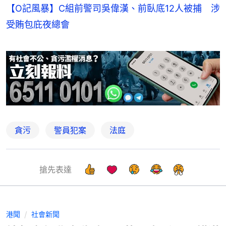
【O記風暴】C組前警司吳偉漢、前臥底12人被捕 涉
受賄包庇夜總會
貪污
警員犯案
法庭
搶先表達
港聞
社會新聞