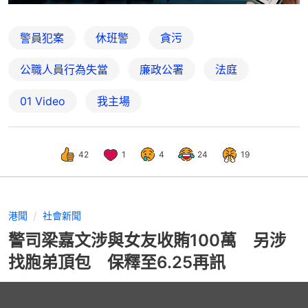
警員犯案
休班警
貪污
公職人員行為失當
廉政公署
法庭
01 Video
我主場
42
1
4
24
19
港聞
社會新聞
警司梁嘉文涉與女友收賄100萬 另涉
找胞弟頂包 保釋至6.25再訊