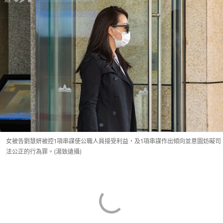
女被告劉慧妍被控1項串謀使公職人員接受利益，及1項串謀作出傾向並意圖妨礙司
法公正的行為罪。(湯致遠攝)