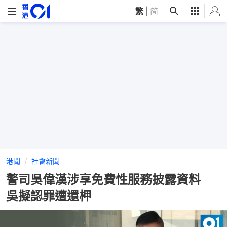
繁
|
简
港聞
社會新聞
警司吳偉漢涉享免費性服務披露資料
吳擬認罪遭還柙