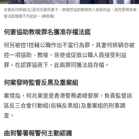
女被告何妍穎(左)是何兆東的妻子，原被控協助教唆他人接受利益，其控罪現准保
留法庭檔案不作起訴。(陳蓉攝)
何妻協助教唆罪名獲准存檔法庭
何另被控1控藉公職作出不當行為罪，其妻何妍穎亦被
控一項協助、教唆、慫使或促致公職人員接受利益
罪。在認罪協商下，此兩罪同獲法庭存檔。
何案發時監督反黑及重案組
案情指，何兆東是是香港警務處總督察，負責監督該
區反三合會行動組(俗稱反黑組)及重案組的刑事調
查。
曲到警署報警何主動認識