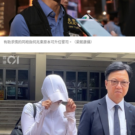
有助求情的同袍指何兆東原本可升任警司。（梁銘康攝）