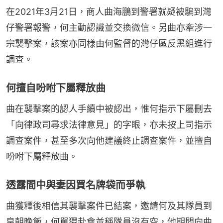
在2021年3月21日，商人曲海鵬到警署就疑被騙到灣
仔警署報警，何主動認識並交換微信。另曲亦牽涉一
宗襲擊案，該案亦同樣由何監督的灣仔區反黑組進行
調查。
何擅自吩咐下屬釋放曲
曲在襲擊案的認人手續中被認出，惟何指示下屬刪去
「向律政司尋求法律意見」的字眼，亦未按上司指示
調查案件，甚至多次向他建議終止調查案件，並擅自
吩咐下屬釋放曲。
透露間中與妻因買名牌袋而爭執
曲獲釋後相信其襲擊案件已結案，邀請何及其隊員到
皇朝晚飯，何單獨赴會並稱隊員沒有空，他期間向曲