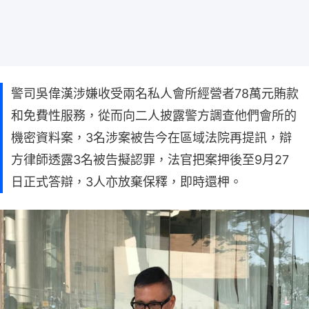
警司吳偉漢涉嫌收受兩名私人會所經營者78萬元賄款
和免費性服務，從而向二人披露警方調查他們會所的
機密資料案，3名涉案被告今在區域法院再提訊，辯
方律師透露3名被告擬認罪，法官把案押後至9月27
日正式答辯，3人亦放棄保釋，即時還柙。