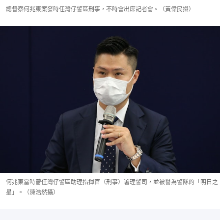
總督察何兆東案發時任灣仔警區刑事，不時會出席記者會。（黃偉民攝）
何兆東當時曾任灣仔警區助理指揮官（刑事）署理警司，並被譽為警隊的「明日之
星」。（陳浩然攝）