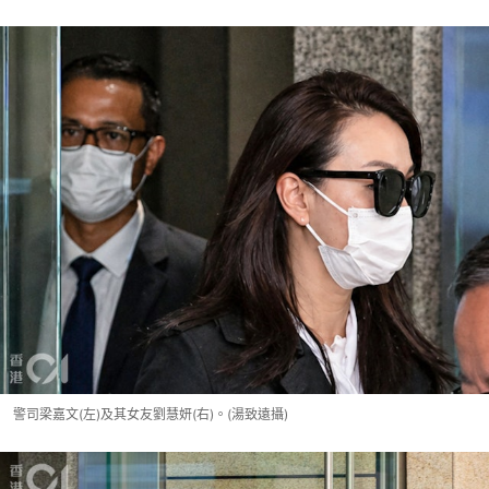
警司梁嘉文(左)及其女友劉慧妍(右)。(湯致遠攝)