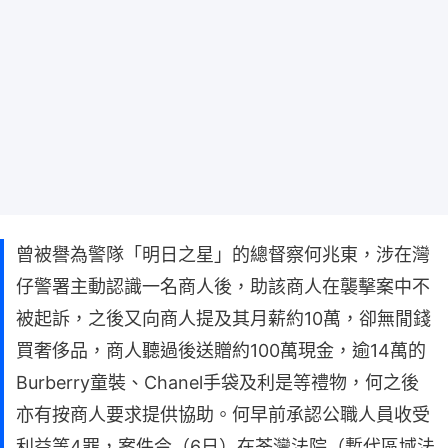
曾被譽為警隊「明日之星」的總督察何兆東，涉在灣
仔警署主動認識一名商人後，助該商人在襲擊案中不
被起訴，之後又向商人提及其月薪約10萬，卻無閒錢
買奢侈品，商人聽過後送贈約100萬現金，逾14萬的
Burberry童裝、Chanel手袋及利是等禮物，何之後
亦有按商人要求提供協助。何早前承認公職人員收受
利益等4罪，案件今（6日）在荃灣法院（暫代區域法