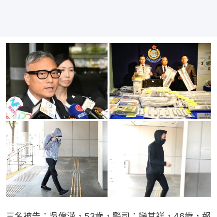
三名被告：吳偉漢，53歲，警司；欒其祥，46歲，報