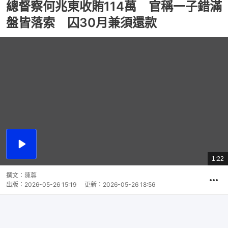
總督察何兆東收賄114萬 官稱一子錯滿
盤皆落索 囚30月兼須還款
播
放
1:22
總
影
共
片
時
撰文：
陳蓉
間
出版：
2026-05-26 15:19
更新：
2026-05-26 18:56