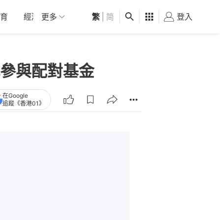
育
經濟
更多
01深圳
繁
觀點
|
简
健康
好食玩飛
登入
女
參與配對基金
在Google
追蹤《香港01》