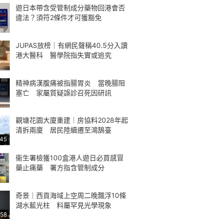
遊日本帶含受管制成分藥物回港會否
違法？須符2條件才可獲豁免
JUPAS放榜｜有網民聲稱40.5分入讀
港大醫科 醫學院指失實或追究
精神病漢腹痛被指腸胃炎 當晚腸阻
塞亡 家屬質疑誤診召死因研訊
觀塘花園大廈重建｜房協料2028年起
清拆兩廈 居民陸續遷至鴻鵠臺
:45
衞生署檢獲100盒港人遊日必買感冒
藥止痛藥 署方指含管制成分
奇景｜西貢海域上空周二晚飄浮10條
湖水藍光柱 料屬罕見光學現象
:58