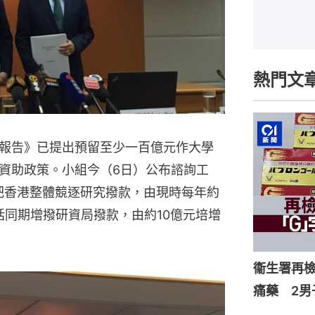
熱門文
報告》已提出預留至少一百億元作大學
資助政策。小組今（6日）公布諮詢工
，把香港整體競逐研究撥款，由現時每年約
括同期增撥研資局撥款，由約10億元培增
衞生署再檢
痛藥 2男