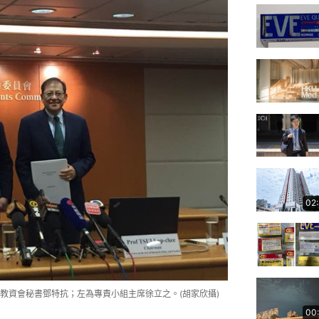
02
教資會秘書鄧特抗；左為專責小組主席徐立之。(胡家欣攝)
00