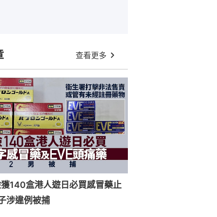
章
查看更多
獲140盒港人遊日必買感冒藥止
子涉違例被捕