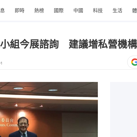
息
即時
熱榜
國際
中國
科技
生活
體
小組今展諮詢 建議增私營機構
01