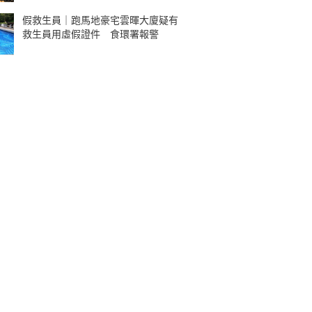
假救生員｜跑馬地豪宅雲暉大廈疑有
救生員用虛假證件 食環署報警