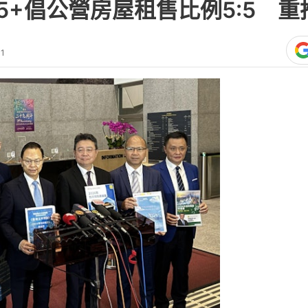
15+倡公營房屋租售比例5:5 重
41