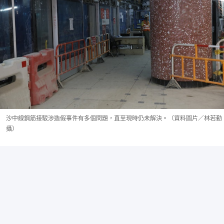
沙中線鋼筋接駁涉造假事件有多個問題，直至現時仍未解決。（資料圖片／林若勤
攝）