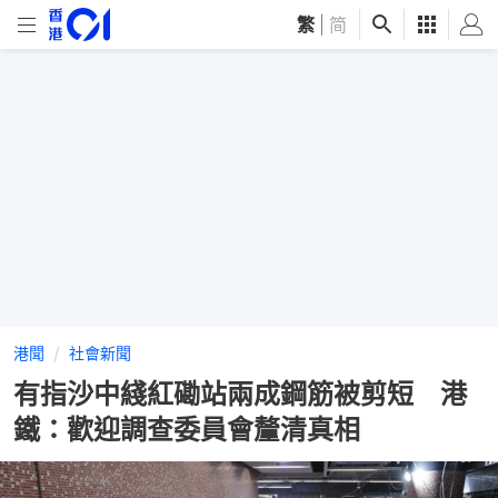
繁
|
简
港聞
社會新聞
有指沙中綫紅磡站兩成鋼筋被剪短 港
鐵：歡迎調查委員會釐清真相