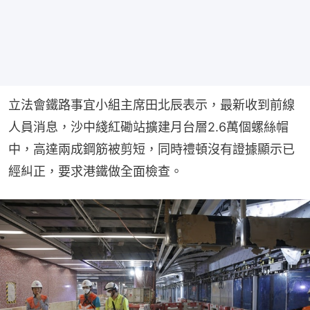
立法會鐵路事宜小組主席田北辰表示，最新收到前線
人員消息，沙中綫紅磡站擴建月台層2.6萬個螺絲帽
中，高達兩成鋼筋被剪短，同時禮頓沒有證據顯示已
經糾正，要求港鐵做全面檢查。