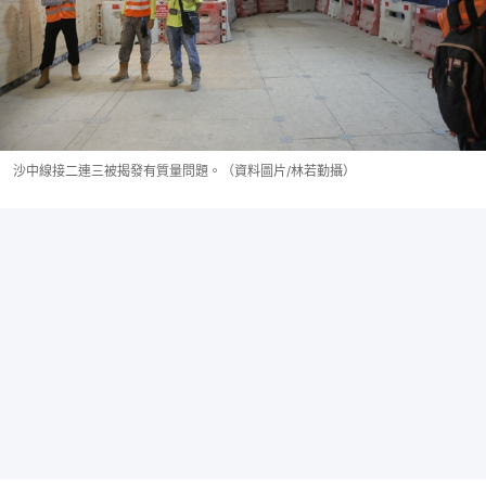
沙中線接二連三被揭發有質量問題。（資料圖片/林若勤攝）