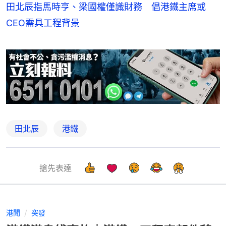
田北辰指馬時亨、梁國權僅識財務 倡港鐵主席或
CEO需具工程背景
田北辰
港鐵
搶先表達
港聞
突發