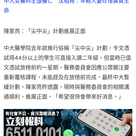
中大女醫科生墮樓亡 沈祖堯：年輕人要珍惜寶貴生
命
陳家亮：「尖中尖」計劃進展正面
中大醫學院去年欲推行俗稱「尖中尖」計劃，令文憑
試得44分以上的學生可直接入讀二年級，但當時已值
文憑試放榜前約一星期，醫務委員會因應公眾關注要
重新覆核課程，未能趕及在放榜前完成，最終中大暫
緩計劃。陳家亮昨透露，現時與醫務委員會的相關溝
通順利，進展正面，「希望很快會帶來好消息。」