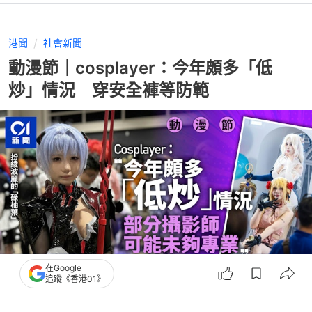
港聞
社會新聞
動漫節｜cosplayer：今年頗多「低
炒」情況 穿安全褲等防範
在Google
追蹤《香港01》
撰文：
洪戩昊 何姿瑩
出版：
2026-07-24 20:17
更新：
2026-07-24 20:50