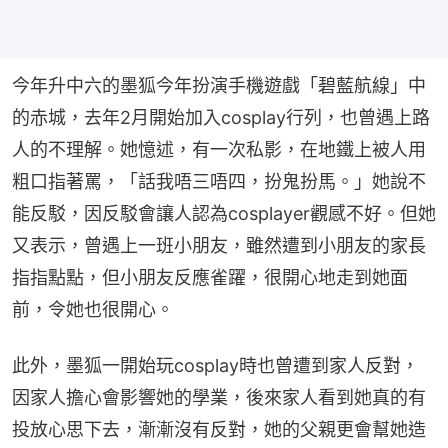
今年升中六的墨狐今年扮演手機遊戲「碧藍航線」中
的赤城，去年2月開始加入cosplay行列，也曾遇上路
人的不理解。她憶述，有一次私影，在地鐵上被人用
粗口指著罵，「話我唔三唔四，扮鬼扮馬。」她說不
能反駁，因反駁會讓人認為cosplayer觀感不好。但她
又表示，曾遇上一班小朋友，雖然遭到小朋友的家長
指指點點，但小朋友反應雀躍，很開心地走到她面
前，令她也很開心。
此外，墨狐一開始玩cosplay時也曾遭到家人反對，
因家人擔心會影響她的學業，後來家人看到她真的有
投放心思下去，漸漸沒有反對，她的父親更會幫她造