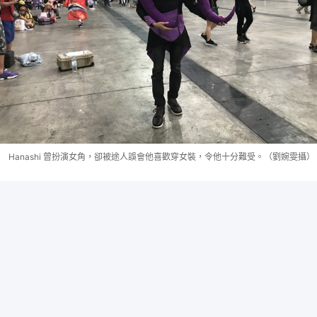
Hanashi 曾扮演女角，卻被途人誤會他喜歡穿女裝，令他十分難受。（劉婉雯攝）