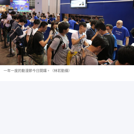
一年一度的動漫節今日開鑼。（林若勤攝）