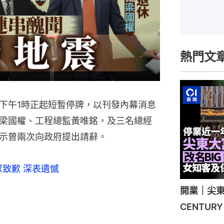
熱門文
，下午1時正起短暫停牌，以刊發內幕消息
梁國權、工程總監黃唯銘，及三名總經
示曾兩次向政府提出請辭。
致歉 深表遺憾
開業｜尖東
CENTU