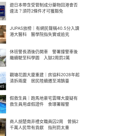
遊日本帶含受管制成分藥物回港會否
違法？須符2條件才可獲豁免
JUPAS放榜｜有網民聲稱40.5分入讀
港大醫科 醫學院指失實或追究
休班警長酒後仍開車 警署撞警車後
繼續駛至科學園 入獄2周罰2萬
觀塘花園大廈重建｜房協料2028年起
清拆兩廈 居民陸續遷至鴻鵠臺
:45
假救生員｜跑馬地豪宅雲暉大廈疑有
救生員用虛假證件 食環署報警
商人胡楚南非禮女職員囚2周 曾捐2
千萬人民幣有貢獻 指刑罰太重