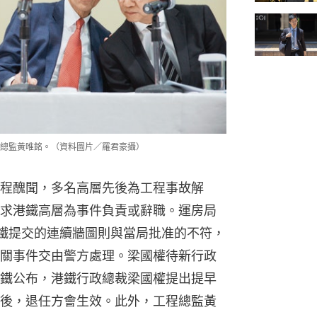
總監黃唯銘。（資料圖片／羅君豪攝）
程醜聞，多名高層先後為工程事故解
求港鐵高層為事件負責或辭職。運房局
鐵提交的連續牆圖則與當局批准的不符，
關事件交由警方處理。梁國權待新行政
鐵公布，港鐵行政總裁梁國權提出提早
後，退任方會生效。此外，工程總監黃