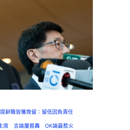
提辭職皆獲挽留：留低因負責任
主席 言論屢捱轟 OK論最惹火