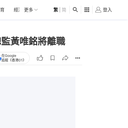
育
經濟
更多
01深圳
繁
觀點
|
简
健康
好食玩飛
登入
女
總監黃唯銘將離職
在Google
追蹤《香港01》