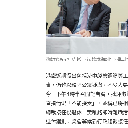
港鐵主席馬時亨（左起）、行政總裁梁國權、港鐵工程
港鐵近期爆出包括沙中綫剪鋼筋等工
畫，仍難以釋除公眾疑慮，不少人要
今日下午4時半召開記者會，批評港
直指情況「不能接受」，並稱已將相
總裁接任後退休　黃唯銘即時離職港
退休獲批，梁會等候新行政總裁接任