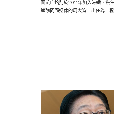
而黃唯銘則於2011年加入港鐵，擔
鐵醜聞而退休的周大滄，出任為工程