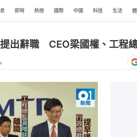
息
即時
熱榜
國際
中國
科技
生活
體
提出辭職 CEO梁國權、工程
4