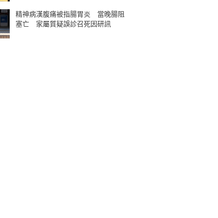
精神病漢腹痛被指腸胃炎 當晚腸阻
塞亡 家屬質疑誤診召死因研訊