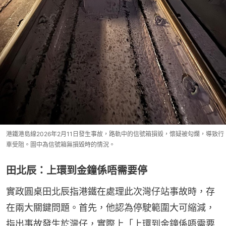
港鐵港島線2026年2月11日發生事故，路軌中的信號箱損毀，懷疑被勾爛，導致行
車受阻。圖中為信號箱無損毀時的情況。
田北辰：上環到金鐘係唔需要停
實政圓桌田北辰指港鐵在處理此次灣仔站事故時，存
在兩大關鍵問題。首先，他認為停駛範圍大可縮減，
指出事故發生於灣仔，實際上「上環到金鐘係唔需要