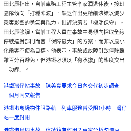
田北辰指出，自前車務工程主管李家潤退休後，接班
團隊傾向「打穩陣波」，缺乏作出更精細決策以減少
乘客影響的勇氣與能力，批評決策者「極端保守」。
田北辰強調，當前工程人員在事故中易傾向採取全線
停駛這對部門而言「保障最大」的方案，而非以最小
化乘客不便為目標。他表示，事故或故障引致停駛雖
難百分百避免，但港鐵必須以「有承擔」的態度交出
「功課」。
港鐵灣仔站事故｜陳美寶要求今日內交代初步調查
一個月內交報告
港鐵港島綫物件阻路軌 列車服務曾受阻1小時 灣仔
站一度封閉
港鐵港島線事故｜信號箱有何用？專家分析勾爛原