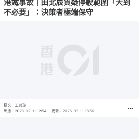
港鐵事故｜田北辰質疑停駛範圍「大到
不必要」：決策者極端保守
播
放
0:00
總
影
共
片
時
撰文：
王晉璇
間
出版：
2026-02-11 12:54
更新：
2026-02-11 18:56