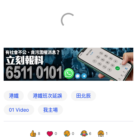
港鐵
港鐵班次延誤
田北辰
01 Video
我主場
8
0
0
6
1