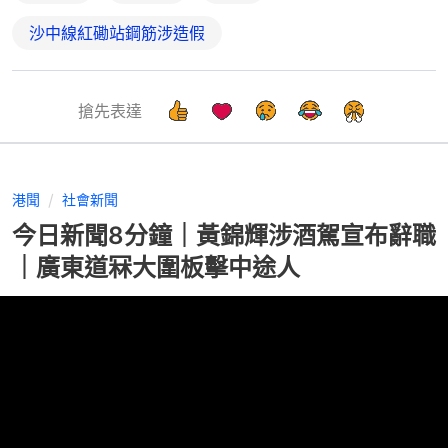
沙中線紅磡站鋼筋涉造假
搶先表達
港聞
社會新聞
今日新聞8分鐘｜黃錦輝涉酒駕宣布辭職
｜廣東道冧大圍板擊中途人