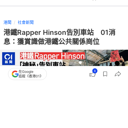
港聞
社會新聞
港鐵Rapper Hinson告別車站 01消
息：獲賞識做港鐵公共關係崗位
8
在Google
追蹤《香港01》
撰文：
潘耀昇