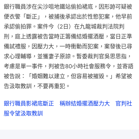
銀行職員涉在尖沙咀地鐵站偷拍裙底，因形跡可疑被
便衣警「斷正」，被捕後承認出於性慾犯案，他早前
承認偷拍罪。案件今（2日）在九龍城裁判法院判
刑，庭上透露被告當時正籌備結婚擺酒壓，當日正準
備試禮服，因壓力大，一時衝動而犯案，案發後已尋
求心理輔導，並獲妻子原諒。暫委裁判官吳思思指，
考慮是單一事件，判被告80小時社會服務令，並寄語
被告說：「婚姻難以建立，但容易被摧毀。」希望被
告汲取教訓，不要再重犯。
銀行職員影裙底斷正 稱辦結婚擺酒壓力大 官判社
服令望汲取教訓