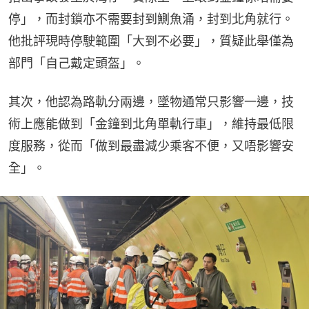
停」，而封鎖亦不需要封到鰂魚涌，封到北角就行。
他批評現時停駛範圍「大到不必要」，質疑此舉僅為
部門「自己戴定頭盔」。
其次，他認為路軌分兩邊，墜物通常只影響一邊，技
術上應能做到「金鐘到北角單軌行車」，維持最低限
度服務，從而「做到最盡減少乘客不便，又唔影響安
全」。