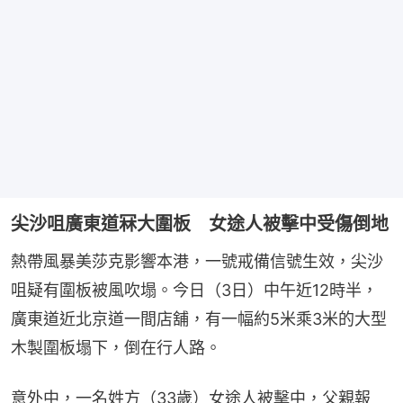
尖沙咀廣東道冧大圍板 女途人被擊中受傷倒地
熱帶風暴美莎克影響本港，一號戒備信號生效，尖沙
咀疑有圍板被風吹塌。今日（3日）中午近12時半，
廣東道近北京道一間店舖，有一幅約5米乘3米的大型
木製圍板塌下，倒在行人路。
意外中，一名姓方（33歲）女途人被擊中，父親報