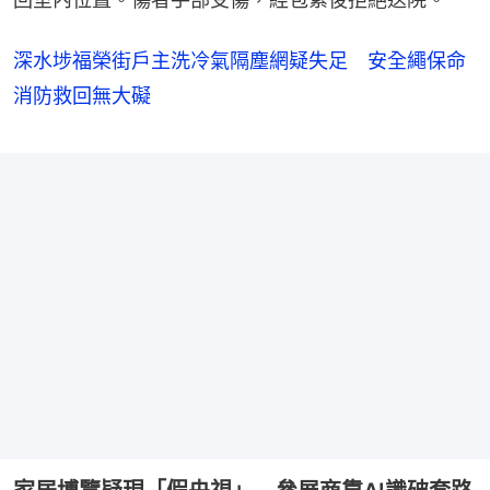
深水埗福榮街戶主洗冷氣隔塵網疑失足 安全繩保命
消防救回無大礙