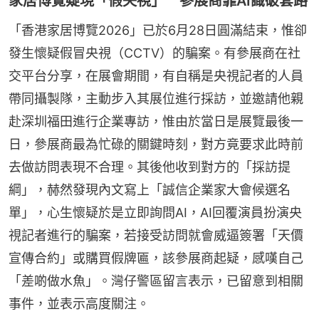
家居博覽疑現「假央視」 參展商靠AI識破套路
「香港家居博覽2026」已於6月28日圓滿結束，惟卻
發生懷疑假冒央視（CCTV）的騙案。有參展商在社
交平台分享，在展會期間，有自稱是央視記者的人員
帶同攝製隊，主動步入其展位進行採訪，並邀請他親
赴深圳福田進行企業專訪，惟由於當日是展覽最後一
日，參展商最為忙碌的關鍵時刻，對方竟要求此時前
去做訪問表現不合理。其後他收到對方的「採訪提
綱」，赫然發現內文寫上「誠信企業家大會候選名
單」，心生懷疑於是立即詢問AI，AI回覆演員扮演央
視記者進行的騙案，若接受訪問就會威逼簽署「天價
宣傳合約」或購買假牌匾，該參展商起疑，感嘆自己
「差啲做水魚」。灣仔警區留言表示，已留意到相關
事件，並表示高度關注。