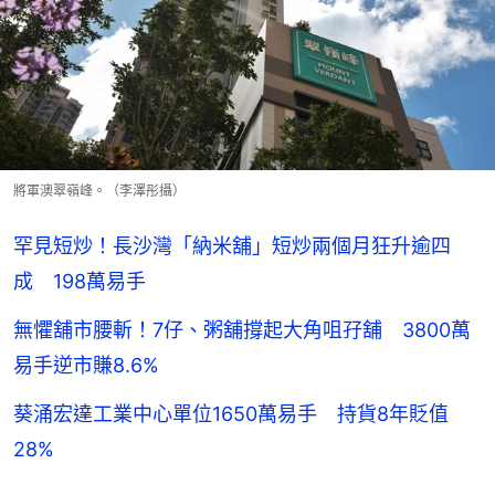
將軍澳翠嶺峰。（李澤彤攝）
罕見短炒！長沙灣「納米舖」短炒兩個月狂升逾四
成 198萬易手
無懼舖市腰斬！7仔、粥舖撐起大角咀孖舖 3800萬
易手逆市賺8.6%
葵涌宏達工業中心單位1650萬易手 持貨8年貶值
28%