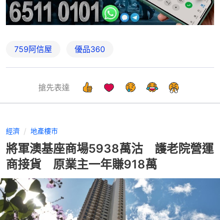
759阿信屋
優品360
搶先表達
經濟
地產樓市
將軍澳基座商場5938萬沽 護老院營運
商接貨 原業主一年賺918萬