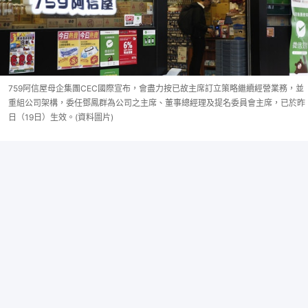
759阿信屋母企集團CEC國際宣布，會盡力按已故主席訂立策略繼續經營業務，並
重組公司架構，委任鄧鳳群為公司之主席、董事總經理及提名委員會主席，已於昨
日（19日）生效。(資料圖片)