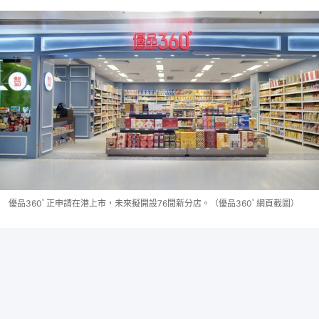
優品360ﾟ正申請在港上市，未來擬開設76間新分店。（優品360ﾟ網頁截圖）