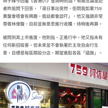
林子峰今回覆《香港01》查詢時則指，有關言論是記
者昨追問下回答，「尋日事出突然，佢問我如果759
賣盤會唔會有興趣，我話都會諗吓」，他又強調非常
尊敬林偉駿，目前並無意思進行收購，待稍後再算。
被問到其上市進度，他則指，正進行中，他又指未有
任何新招吸客，但未來並不會執著於主攻自由行生
意，目標是每區開設分店，期望進駐各區「插旗」。