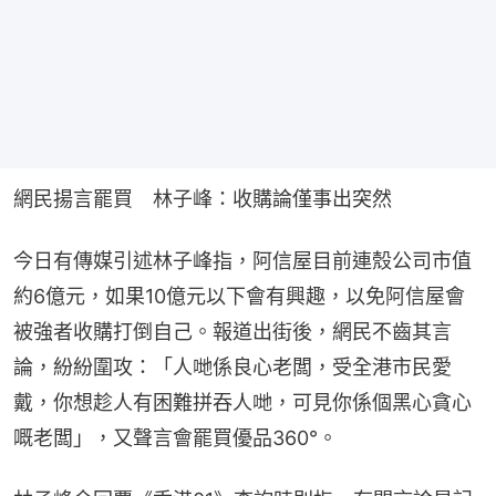
網民揚言罷買　林子峰：收購論僅事出突然
今日有傳媒引述林子峰指，阿信屋目前連殼公司市值
約6億元，如果10億元以下會有興趣，以免阿信屋會
被強者收購打倒自己。報道出街後，網民不齒其言
論，紛紛圍攻：「人哋係良心老闆，受全港市民愛
戴，你想趁人有困難拼吞人哋，可見你係個黑心貪心
嘅老闆」，又聲言會罷買優品360°。