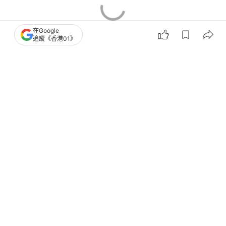
在Google
追蹤《香港01》
香港樓市
將軍澳區樓市
二手樓成交
舖位市場
4
0
0
1
0
娛樂
即時娛樂
林子聰自爆屋企估值3千萬 親解唔同子
女講普通話原因獲讚坦率