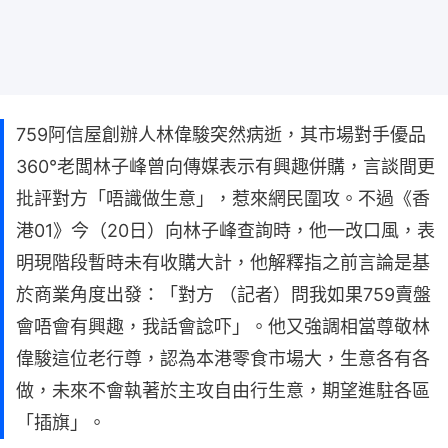
759阿信屋創辦人林偉駿突然病逝，其市場對手優品
360°老闆林子峰曾向傳媒表示有興趣併購，言談間更
批評對方「唔識做生意」，惹來網民圍攻。不過《香
港01》今（20日）向林子峰查詢時，他一改口風，表
明現階段暫時未有收購大計，他解釋指之前言論是基
於商業角度出發：「對方 （記者）問我如果759賣盤
會唔會有興趣，我話會諗吓」。他又強調相當尊敬林
偉駿這位老行尊，認為本港零食市場大，生意各有各
做，未來不會執著於主攻自由行生意，期望進駐各區
「插旗」。