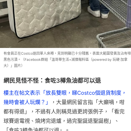
有會員正在Costco退回單人床褥，見到明顯已十分殘舊，表面大範圍發黃及沾有啡
黑色污漬。（Facebook群組「溫哥華生活+減價報料區（powered by 玩硬·加拿
大）」圖片）
網民見怪不怪：食咗3樽魚油都可以退
樓主在帖文表示「放長雙眼，睇Costco個退貨制度，
幾時會被人玩爛？」
，大量網民留言指「大癲喎，咁
都有得退」，不過有人則稱見過更誇張例子，「看完
球賽退電視、燒烤完退爐，過完聖誕退聖誕樹」、
「食咗3樽魚油都可以退」。