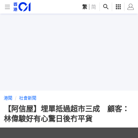
繁
|
简
港聞
社會新聞
【阿信屋】埋單抵過超市三成 顧客：
林偉駿好有心驚日後冇平貨