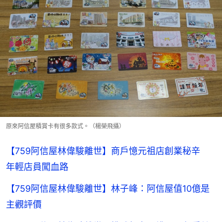
原來阿信屋積賞卡有很多款式。（楊榮飛攝）
【759阿信屋林偉駿離世】商戶憶元祖店創業秘辛
年輕店員闖血路
【759阿信屋林偉駿離世】林子峰：阿信屋值10億是
主觀評價