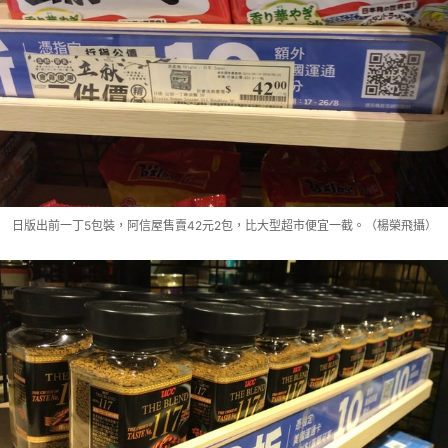
日版出前一丁5包裝，阿信屋售賣42元2包，比大型超市便宜一截。（楊榮飛攝）