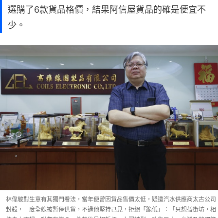
選購了6款貨品格價，結果阿信屋貨品的確是便宜不
少。
林偉駿對生意有其獨門看法，當年便曾因貨品售價太低，疑遭汽水供應商太古公司
封殺，一度全線被暫停供貨，不過他堅持己見，拒絕「跪低」：「只想益街坊，相