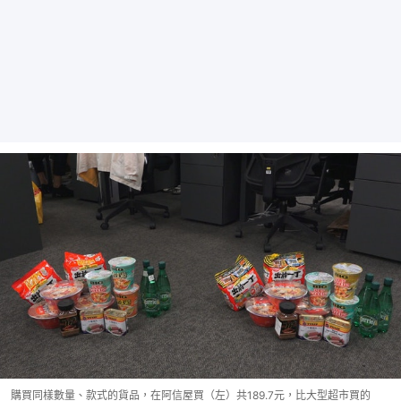
購買同樣數量、款式的貨品，在阿信屋買（左）共189.7元，比大型超市買的