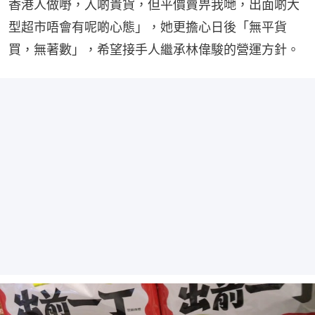
香港人做嘢，入啲貴貨，但平價賣畀我哋，出面啲大
型超市唔會有呢啲心態」，她更擔心日後「無平貨
買，無著數」，希望接手人繼承林偉駿的營運方針。