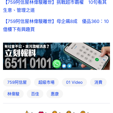
【759阿信屋林偉駿離世】挑戰超市霸權 10句看其
生意、管理之道
【759阿信屋林偉駿離世】母企飆8成 優品360：10
億樓下有興趣買
759阿信屋
超級市場
01 Video
消費
林偉駿
百佳
惠康