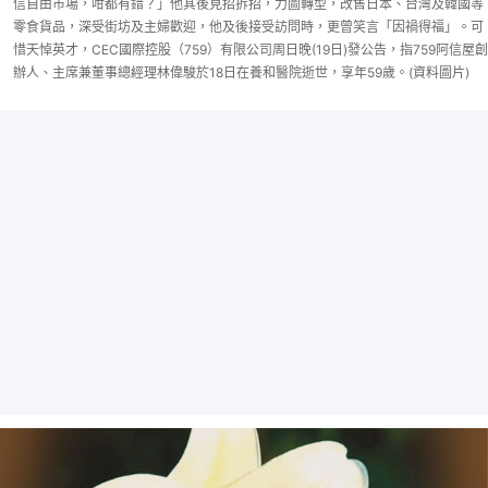
信自由市場，咁都有錯？」他其後見招拆招，力圖轉型，改售日本、台灣及韓國等
零食貨品，深受街坊及主婦歡迎，他及後接受訪問時，更曾笑言「因禍得福」。可
惜天悼英才，CEC國際控股（759）有限公司周日晚(19日)發公告，指759阿信屋創
辦人、主席兼董事總經理林偉駿於18日在養和醫院逝世，享年59歲。(資料圖片)