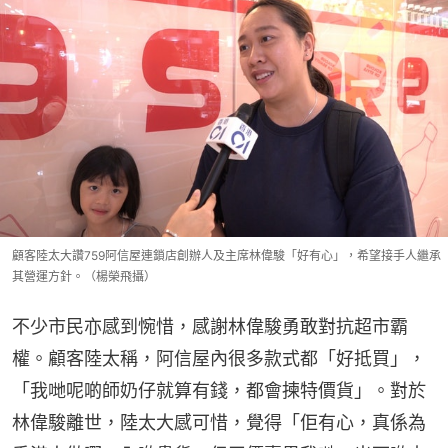
顧客陸太大讚759阿信屋連鎖店創辦人及主席林偉駿「好有心」，希望接手人繼承
其營運方針。（楊榮飛攝）
不少市民亦感到惋惜，感謝林偉駿勇敢對抗超市霸
權。顧客陸太稱，阿信屋內很多款式都「好抵買」，
「我哋呢啲師奶仔就算有錢，都會揀特價貨」。對於
林偉駿離世，陸太大感可惜，覺得「佢有心，真係為