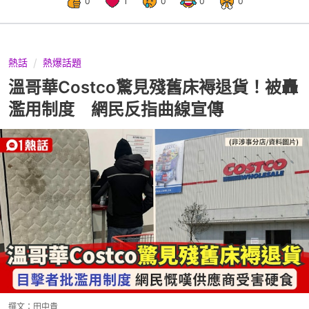
0
1
0
0
0
熱話
熱爆話題
溫哥華Costco驚見殘舊床褥退貨！被轟
濫用制度 網民反指曲線宣傳
撰文：
田中貴