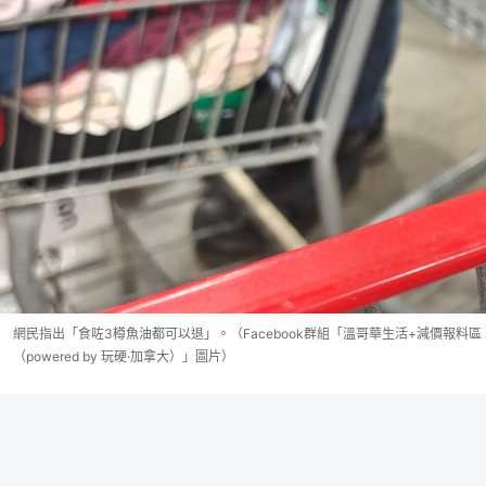
網民指出「食咗3樽魚油都可以退」。（Facebook群組「溫哥華生活+減價報料區
（powered by 玩硬·加拿大）」圖片）