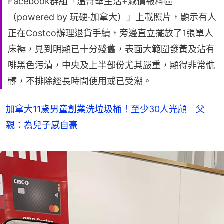
Facebook群組「溫哥華生活+減價報料區
（powered by 玩硬·加拿大）」上載照片，顯示有人
正在Costco辦理退貨手續，旁邊直立擺放了1張單人
床褥，見到明顯已十分殘舊，表面大範圍發黃及沾有
啡黑色污漬，中央及上半部份尤其嚴重，顯得非常骯
髒，不排除經長時間使用或已受潮。
加拿大11歲男童創業洗垃圾桶！至少30人光顧 父
親：為兒子感自豪