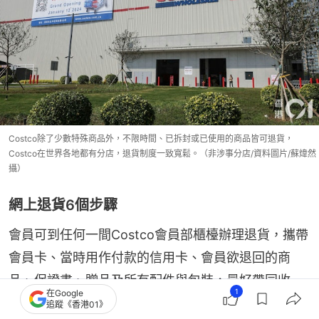
Costco除了少數特殊商品外，不限時間、已拆封或已使用的商品皆可退貨，
Costco在世界各地都有分店，退貨制度一致寬鬆。（非涉事分店/資料圖片/蘇煒然
攝）
網上退貨6個步驟
會員可到任何一間Costco會員部櫃檯辦理退貨，攜帶
會員卡、當時用作付款的信用卡、會員欲退回的商
品、保證書、贈品及所有配件與包裝，最好帶同收
1
在Google
據，如果在網上辦理退貨手續，則有以下程序：
追蹤《香港01》