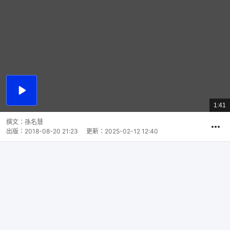
播
放
1:41
總
影
共
片
時
撰文：
孫名慧
間
出版：
2018-08-20 21:23
更新：
2025-02-12 12:40