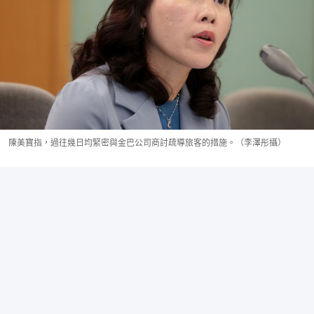
陳美寶指，過往幾日均緊密與金巴公司商討疏導旅客的措施。（李澤彤攝）