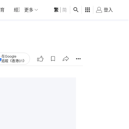
育
經濟
更多
01深圳
繁
觀點
|
简
健康
好食玩飛
登入
女
定
在Google
追蹤《香港01》