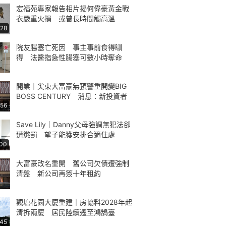
宏福苑專家報告相片揭何偉豪黃金戰
衣嚴重火損 或曾長時間觸高溫
:28
院友腸塞亡死因 事主事前食得瞓
得 法醫指急性腸塞可數小時奪命
開業｜尖東大富豪無預警重開變BIG
BOSS CENTURY 消息：新投資者
:56
Save Lily｜Danny父母強調無犯法卻
遭懲罰 望子能獲安排合適住處
:00
大富豪改名重開 舊公司欠債遭強制
清盤 新公司再簽十年租約
觀塘花園大廈重建｜房協料2028年起
清拆兩廈 居民陸續遷至鴻鵠臺
:45