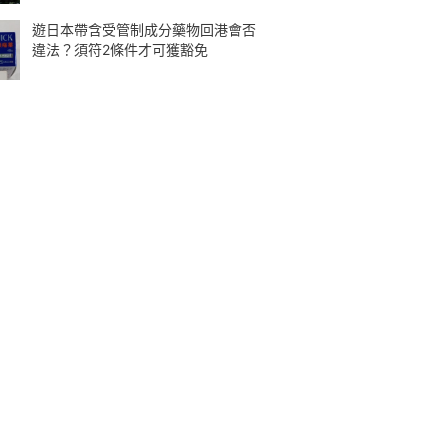
遊日本帶含受管制成分藥物回港會否
違法？須符2條件才可獲豁免