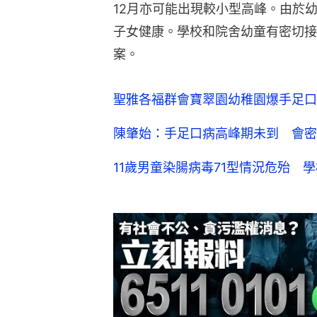
12月亦可能出現較小型高峰。由於
子女健康。學校和院舍幼童有密切接
案。
聖雅各福群會寶翠園幼稚園爆手足口
陳肇始：手足口病高峰期未到 會密
11歲男童染腸病毒71型情況危殆 