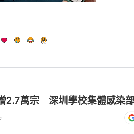
增2.7萬宗 深圳學校集體感染部
7