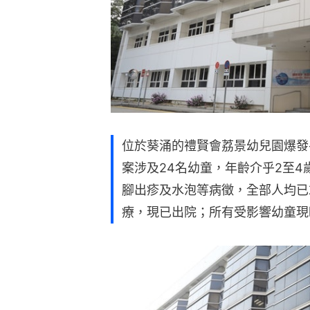
位於葵涌的禮賢會荔景幼兒園爆發
案涉及24名幼童，年齡介乎2至
腳出疹及水泡等病徵，全部人均已
療，現已出院；所有受影響幼童現