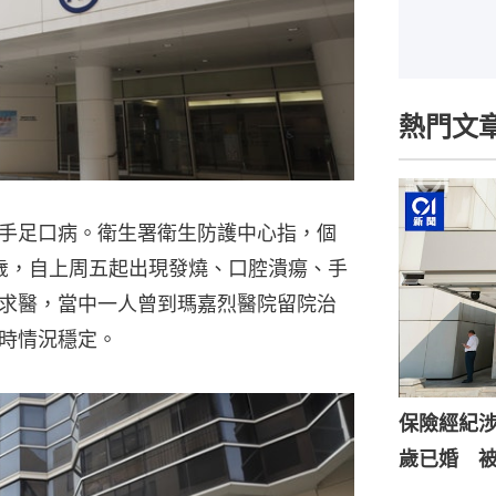
熱門文
手足口病。衛生署衛生防護中心指，個
4歲，自上周五起出現發燒、口腔潰瘍、手
求醫，當中一人曾到瑪嘉烈醫院留院治
時情況穩定。
保險經紀涉
歲已婚 