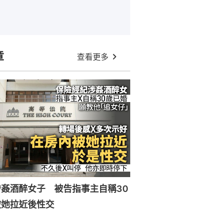
章
查看更多
姦酒醉女子 被告指事主自稱30
被她拉近後性交