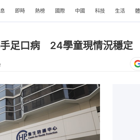
息
即時
熱榜
國際
中國
科技
生活
體
爆手足口病 24學童現情況穩
2