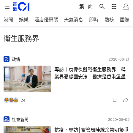
繁
|
简
港聞
娛樂
酒店優惠碼
天氣消息
即時
熱榜
國際
衛生服務界
政情
2020-06-21
專訪〡袁偉傑擬戰衞生服務界 稱
業界憂慮國安法：醫療是香港堡壘
24
社會新聞
2020-05-09
抗疫．專訪│醫管局陣線余慧明擬爭