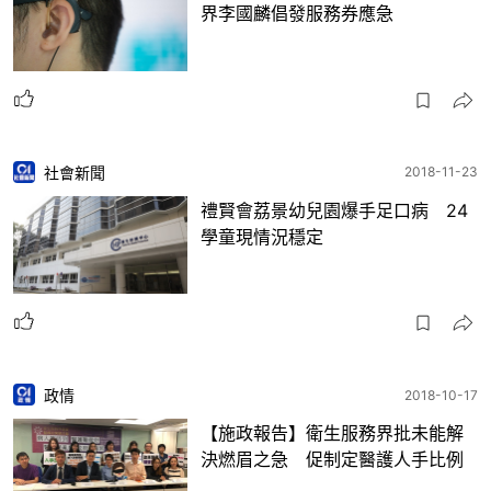
界李國麟倡發服務券應急
社會新聞
2018-11-23
禮賢會荔景幼兒園爆手足口病 24
學童現情況穩定
政情
2018-10-17
【施政報告】衛生服務界批未能解
決燃眉之急 促制定醫護人手比例