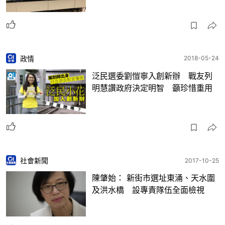
政情
2018-05-24
泛民選委劉愷寧入創新辦 戰友列
明慧讚政府決定明智 籲珍惜重用
社會新聞
2017-10-25
陳肇始： 新街市選址東涌、天水圍
及洪水橋 設專責隊伍全面檢視