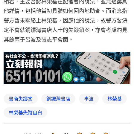
相若，主要否認林榮基在記者會的說法，並無透露其
他詳情，包括他當初具體如何回內地助查。而消息指
警方暫未聯絡上林榮基，因應他的說法，故警方暫決
定不會就銅鑼灣書店人士的失蹤銷案，亦會考慮約見
其餘兩子呂波及張志平會面。
書商失蹤案
銅鑼灣書店
李波
林榮基
林榮基失蹤自白