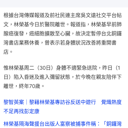
根據台灣傳媒報道及前社民連主席吳文遠社交平台帖
文，林榮基今日於醫院離世。報道指，林榮基早前肺
腺癌復發，癌細胞擴散至心臟，故決定暫停台北銅鑼
灣書店業務休養，曾表示若身體狀況改善將重開書
店。
惟林榮基周二（30日）身體不適緊急送院，昨日（1
日）陷入昏迷及進入彌留狀態，於今晚在親友陪伴下
離世，終年70歲。
黎智英案｜黎藉林榮基專訪谷反送中遊行 覺熾熱度
不足再找彭定康
林榮基隔海聲援台出版人富察被捕事件稱：「銅鑼灣