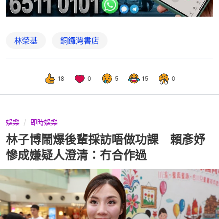
林榮基
銅鑼灣書店
18
0
5
15
0
娛樂
即時娛樂
林子博鬧爆後輩採訪唔做功課 賴彥妤
慘成嫌疑人澄清：冇合作過