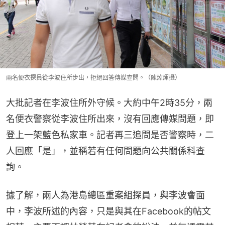
兩名便衣探員從李波住所步出，拒絕回答傳媒查問。（陳焯煇攝）
大批記者在李波住所外守候。大約中午2時35分，兩
名便衣警察從李波住所出來，沒有回應傳媒問題，即
登上一架藍色私家車。記者再三追問是否警察時，二
人回應「是」，並稱若有任何問題向公共關係科查
詢。
據了解，兩人為港島總區重案組探員，與李波會面
中，李波所述的內容，只是與其在Facebook的帖文