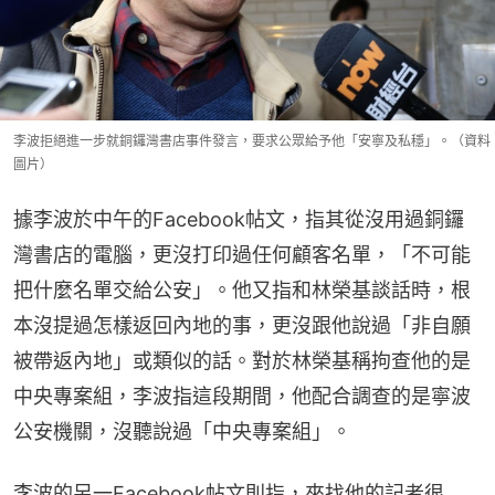
李波拒絕進一步就銅鑼灣書店事件發言，要求公眾給予他「安寧及私穩」。（資料
圖片）
據李波於中午的Facebook帖文，指其從沒用過銅鑼
灣書店的電腦，更沒打印過任何顧客名單，「不可能
把什麼名單交給公安」。他又指和林榮基談話時，根
本沒提過怎樣返回內地的事，更沒跟他說過「非自願
被帶返內地」或類似的話。對於林榮基稱拘查他的是
中央專案組，李波指這段期間，他配合調查的是寧波
公安機關，沒聽說過「中央專案組」。
李波的另一Facebook帖文則指，來找他的記者很