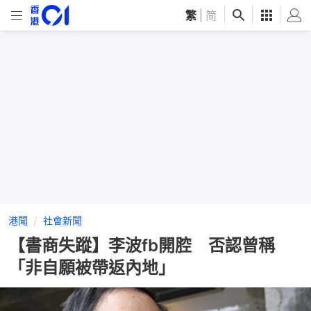
繁
|
简
港聞
社會新聞
【書商失蹤】李波fb開腔 否認曾稱
「非自願被帶返內地」