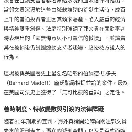
法官在宣讀受害者聯名寫給法院的血淚信件時指出，
當郭文貴沉溺於這些由贓款堆砌的荒誕生活時，成百
上千的普通投資者正因其傾家蕩產、陷入嚴重的經濟
與精神雙重創傷。法庭特別強調了郭文貴在面對審判
時表現出的「毫無悔意與不可置信的傲慢」，並譴責
其在被捕後仍試圖煽動支持者恐嚇、騷擾檢方證人的
行為。
這場被與美國曆史上最惡名昭彰的伯納德·馬多夫
（Bernard Madoff）龐氏騙局相提並論的案件，最終
在美國司法史上獲得了「無可比擬的重罪」之定性。
善時制度、特赦變數與引渡的法律障礙
隨着30年刑期的宣判，海外輿論開始轉向關注郭文貴
未來的服刑走向、潛在的減刑空間，以及是否會面臨