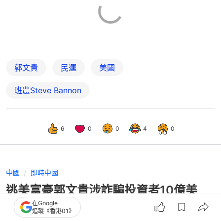
郭文貴
民運
美國
班農Steve Bannon
6
0
0
4
0
中國
即時中國
逃美富豪郭文貴涉詐騙投資者10億美
元 在美被判囚30年
在Google
追蹤《香港01》