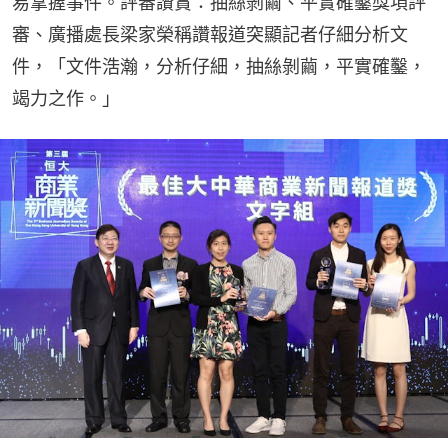
易掌握事件。評審讚賞：抽絲剝繭、平實確鑿獎項評
審、廣播處長梁家榮稱讚報道突顯記者仔細分析文
件，「文件浩瀚，分析仔細，抽絲剝繭，平實確鑿，
竭力之作。」