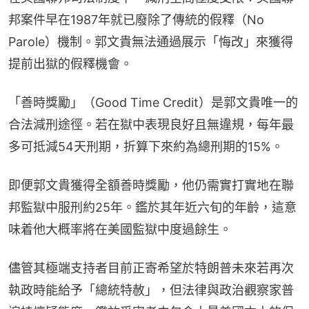
邦案件早在1987年就已廢除了傳統的假釋（No 
Parole）機制。郭文貴無法通過展示「悔改」來獲得
提前出獄的假釋機會。
「善時獎勵」（Good Time Credit）是郭文貴唯一的
合法減刑途徑。若在獄中表現良好且無違規，每年最
多可抵減54天刑期，折算下來約為總刑期的15%。
即便郭文貴獲得全額善時獎勵，他仍需實打實地在聯
邦監獄中服刑約25年。鑑於其年近六旬的年齡，這意
味着他大概率將在美國監獄中度過餘生。
儘管其極端支持者目前正寄希望於特朗普未來若再次
執政時能給予「總統特赦」，但法律與政治觀察家普