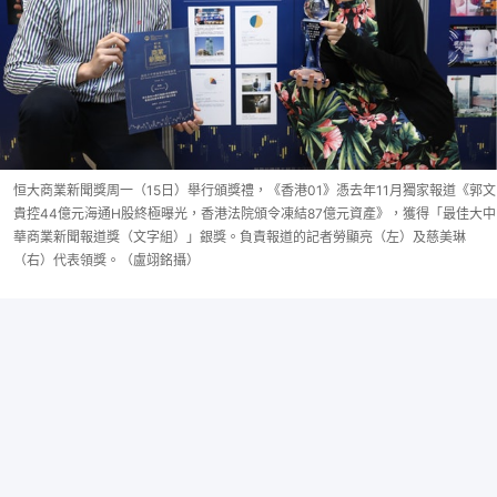
恒大商業新聞獎周一（15日）舉行頒獎禮，《香港01》憑去年11月獨家報道《郭文
貴控44億元海通H股終極曝光，香港法院頒令凍結87億元資產》，獲得「最佳大中
華商業新聞報道獎（文字組）」銀獎。負責報道的記者勞顯亮（左）及慈美琳
（右）代表領獎。（盧翊銘攝）