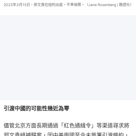
2023年3月15日，郭文貴在紐約出庭，不準保釋。（Jane Rosenberg / 路透社）
引渡中國的可能性幾近為零
儘管北京方面長期通過「紅色通緝令」等渠道尋求將
郭文貴緝捕歸案，因中美兩國至今未簽署引渡條約，