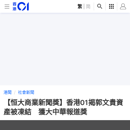
繁
|
简
港聞
社會新聞
【恒大商業新聞獎】香港01揭郭文貴資
產被凍結 獲大中華報道獎