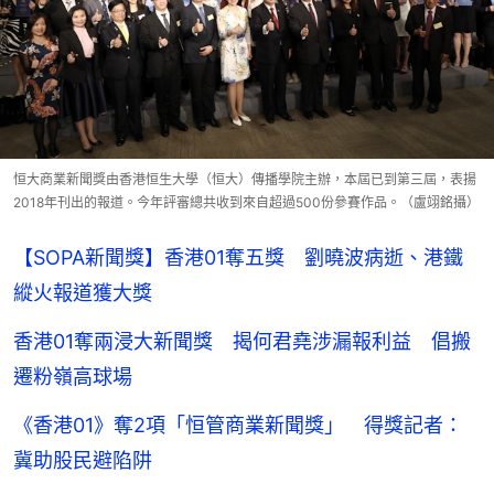
恒大商業新聞獎由香港恒生大學（恒大）傳播學院主辦，本屆已到第三屆，表揚
2018年刊出的報道。今年評審總共收到來自超過500份參賽作品。（盧翊銘攝）
【SOPA新聞獎】香港01奪五獎 劉曉波病逝、港鐵
縱火報道獲大獎
香港01奪兩浸大新聞獎 揭何君堯涉漏報利益 倡搬
遷粉嶺高球場
《香港01》奪2項「恒管商業新聞獎」 得獎記者：
冀助股民避陷阱