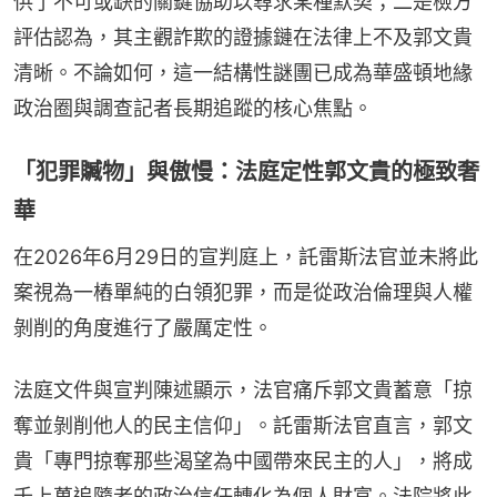
供了不可或缺的關鍵協助以尋求某種默契；二是檢方
評估認為，其主觀詐欺的證據鏈在法律上不及郭文貴
清晰。不論如何，這一結構性謎團已成為華盛頓地緣
政治圈與調查記者長期追蹤的核心焦點。
「犯罪贓物」與傲慢：法庭定性郭文貴的極致奢
華
在2026年6月29日的宣判庭上，託雷斯法官並未將此
案視為一樁單純的白領犯罪，而是從政治倫理與人權
剝削的角度進行了嚴厲定性。
法庭文件與宣判陳述顯示，法官痛斥郭文貴蓄意「掠
奪並剝削他人的民主信仰」。託雷斯法官直言，郭文
貴「專門掠奪那些渴望為中國帶來民主的人」，將成
千上萬追隨者的政治信任轉化為個人財富。法院將此