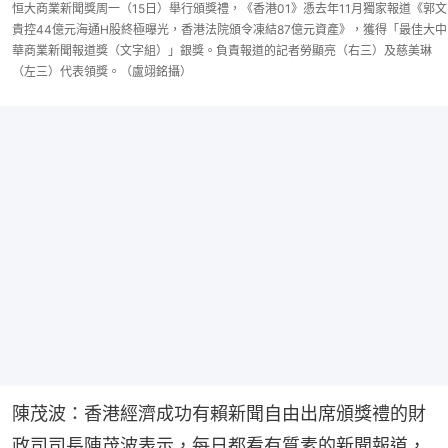
恒大商業新聞獎周一（15日）舉行頒獎禮，《香港01》憑去年11月獨家報道《郭文
貴控44億元海通H股終極曝光，香港法院頒令凍結87億元資產》，獲得「最佳大中
華商業新聞報道獎（文字組）」銀獎。負責報道的記者勞顯亮（右三）及慈美琳
（左三）代表領獎。（盧翊銘攝）
陳茂波：香港經濟成功有賴新聞自由出席頒獎禮的財
政司司長陳茂波表示，每日都看有質素的新聞報道，