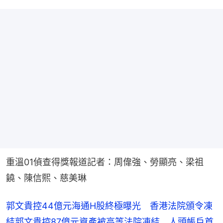
重溫01偵查得獎報道記者：周偉強、勞顯亮、梁祖
饒、陳信熙、慈美琳
郭文貴控44億元海通H股終極曝光　香港法院頒令凍
結
郭文貴控87億元資產被高等法院凍結　人頭帳戶首