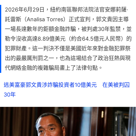
2026年6月29日，紐約南區聯邦法院法官安娜莉薩·
託雷斯（Analisa Torres）正式宣判，郭文貴因主導
一場長達數年的鉅額金融詐騙，被判處30年監禁，並
勒令沒收高達8.89億美元（約合64.5億元人民幣）的
犯罪財產。這一判決不僅是美國近年來對金融犯罪祭
出的最嚴厲刑罰之一，也為這場結合了政治狂熱與現
代網絡金融的複雜騙局畫上了法律句點。
逃美富豪郭文貴涉詐騙投資者10億美元　在美被判囚
30年