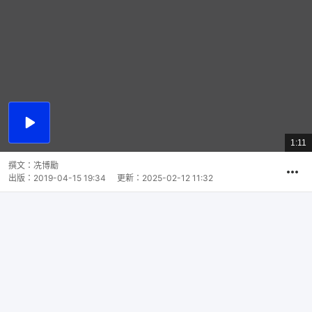
播
放
1:11
總
影
共
片
時
撰文：
冼博勵
間
出版：
2019-04-15 19:34
更新：
2025-02-12 11:32