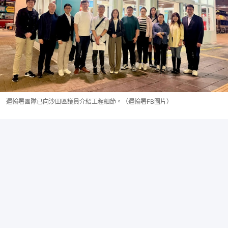
運輸署團隊已向沙田區議員介紹工程細節。（運輸署FB圖片）