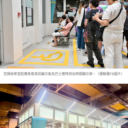
空調候車室配備乘客資訊顯示板及巴士實時到站時間顯示屏。（運輸署FB圖片）