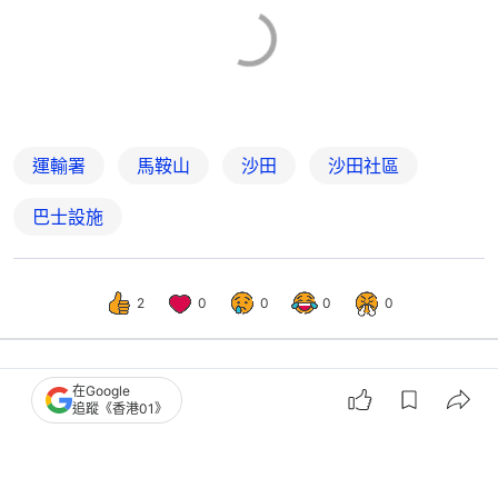
運輸署
馬鞍山
沙田
沙田社區
巴士設施
2
0
0
0
0
在Google
港聞
社會新聞
追蹤《香港01》
香港仔避風塘擬建兩道新防波堤擋樺加
沙吸巨浪 增設兩遊艇停泊區