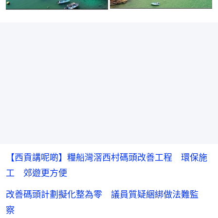
【西貢講呢啲】糧船灣滘西村碼頭改善工程 環保施
工 郊遊更方便
改善碼頭計劃擬化整為零 議員質疑綑綁做法難監
察