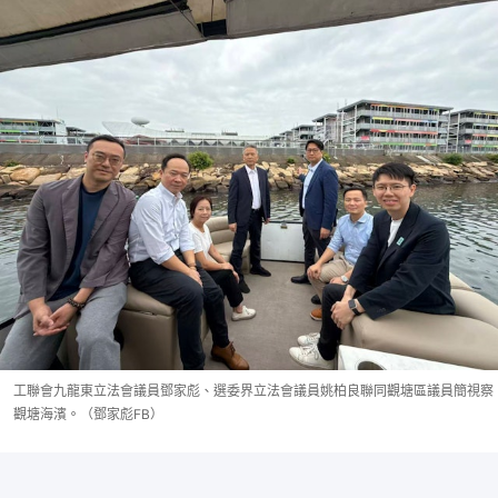
工聯會九龍東立法會議員鄧家彪、選委界立法會議員姚柏良聯同觀塘區議員簡視察
觀塘海濱。（鄧家彪FB）