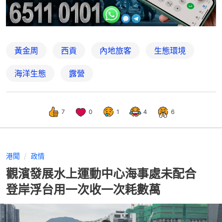
黃金周
西貢
內地旅客
生態環境
海洋生態
露營
7
0
1
4
6
港聞
政情
觀濱發展水上運動中心海事處未配合
登岸浮台用一次收一次耗數萬