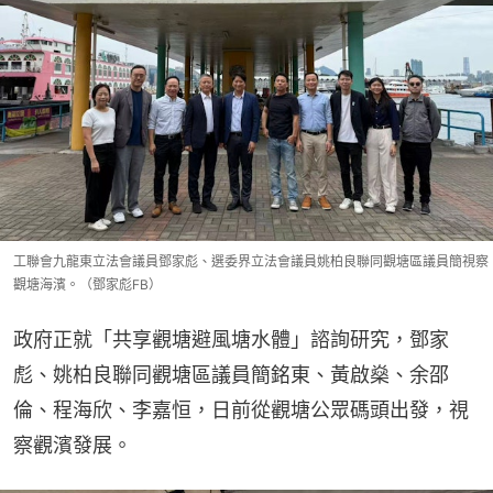
工聯會九龍東立法會議員鄧家彪、選委界立法會議員姚柏良聯同觀塘區議員簡視察
觀塘海濱。（鄧家彪FB）
政府正就「共享觀塘避風塘水體」諮詢研究，鄧家
彪、姚柏良聯同觀塘區議員簡銘東、黃啟燊、余邵
倫、程海欣、李嘉恒，日前從觀塘公眾碼頭出發，視
察觀濱發展。