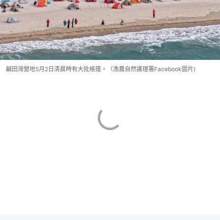
鹹田灣營地5月2日清晨時有大批帳篷。（漁農自然護理署Facebook圖片)