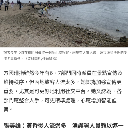
記者今午12時在橋咀洲逗留一個多小時視察，現場有大批人流，連接連島沙洲的步
道尤其擠迫。（資料圖片/任葆穎攝）
方國珊指雖然今年有6、7部門同時派員在景點宣傳及
維持秩序，但內地旅客人流太多，她認為加強宣傳更
重要，尤其是可更好地利用社交平台。她又認為，各
部門應整合人手，可更精準處理，亦應增加智能監
察。
張美雄：黃昏後人流過多 漁護署人員難以逐一