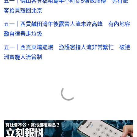
五一｜佛山客登橋咀島半小時捉5蟹放膠樽 另有旅
客拾貝殼回北京
五一｜西貢鹹田灣午後露營人流未達高峰 有內地客
籲自律帶走垃圾
五一｜西貢東壩逼爆 漁護署指人流非常繁忙 破邊
洲實施人流管制