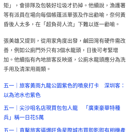
矩」，會排隊及包裝好垃圾才扔掉。他續說，漁護署
等有派員在場向每個帳篷派單張及作出勸喻，奈何黃
昏後人太多，在「超負荷人流」下難以逐一勸喻。
張美雄又提到，從用家角度出發，鹹田灣有硬件需改
善，例如公廁門外只有3個水龍頭，日後可考緊增
加。他續指有內地旅客反映道，公廁水龍頭應分為洗
手用及清潔用兩類。
五一｜旅客黃雨九龍公園紫色的噴泉打卡 深圳客：
以為池水也紫色
五一｜尖沙咀名店現買包包人龍 「廣東豪華特種
兵」稱一日花5萬
五一｜直擊旅客逼爆旺角星際城市買即影即有相機產