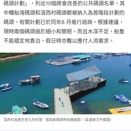
碼頭計劃」，列出10個將會改善的公共碼頭名單，其
中糧船灣碼頭和滘西村碼頭都被納入為首階段計劃的
碼頭。有關計劃已於同年6 月進行諮詢。根據建議，
現時兩個碼頭過於細小和簡陋，而且水深不足，船隻
不能穩定地靠泊，假日時亦難以應付人流需求。
滘西村為歷史悠久的村落，圖為新碼頭佈局模擬圖。(區議會文件截圖)