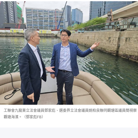
工聯會九龍東立法會議員鄧家彪、選委界立法會議員姚柏良聯同觀塘區議員簡視察
觀塘海濱。（鄧家彪FB）