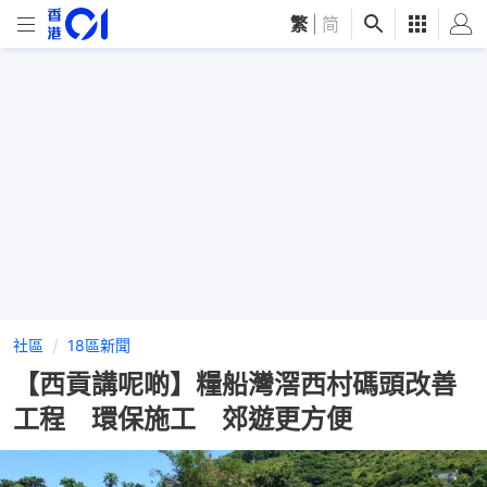
繁
|
简
社區
18區新聞
【西貢講呢啲】糧船灣滘西村碼頭改善
工程 環保施工 郊遊更方便