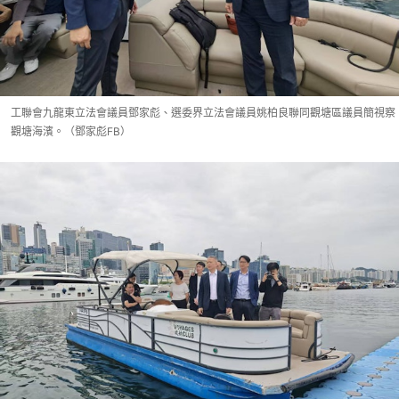
工聯會九龍東立法會議員鄧家彪、選委界立法會議員姚柏良聯同觀塘區議員簡視察
觀塘海濱。（鄧家彪FB）