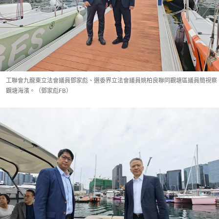
工聯會九龍東立法會議員鄧家彪、選委界立法會議員姚柏良聯同觀塘區議員簡視察
觀塘海濱。（鄧家彪FB）