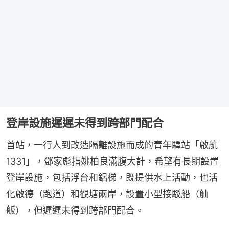
登岸設施遲遲未得到跨部門配合
首站，一行人到改造隔離設施而成的青年驛站「啟航
1331」，鄧家彪指姚柏良滿腹大計，希望有長期設置
登岸設施，包括浮台和鋁梯，既提供水上活動，也活
化啟德（跑道）和觀塘兩岸，設置小型接駁船（舢
舨），但遲遲未得到跨部門配合。