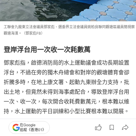
工聯會九龍東立法會議員鄧家彪、選委界立法會議員姚柏良聯同觀塘區議員簡視察
觀塘海濱。（鄧家彪FB）
登岸浮台用一次收一次耗數萬
鄧家彪指，啟德消防局的水上運動議會成功長期設置
浮台，不過在旁的獨木舟總會和對岸的觀塘體育會卻
折騰多時，在地上康文署、起動九東辦全力支持，批
出土地，但竟然未得到海事處配合，導致登岸浮台用
一次、收一次，每次開合收耗費數萬元，根本難以維
持，水上運動的平日訓練和小型比賽根本難以開展。
在Google
追蹤《香港01》