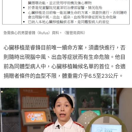
急需換心的男嬰睿鋒（Rufus）資料。（醫管局資料）
心臟移植是睿鋒目前唯一續命方案，須盡快進行，否
則隨時出現腦中風、出血等症狀而有生命危險。他目
前為同體型病人中，心臟移植輪候名單的首位。合適
捐贈者條件的血型不限，體重需介乎6.5至23公斤。