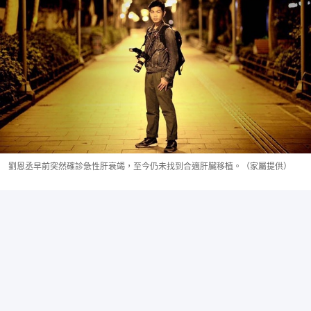
劉恩丞早前突然確診急性肝衰竭，至今仍未找到合適肝臟移植。（家屬提供）