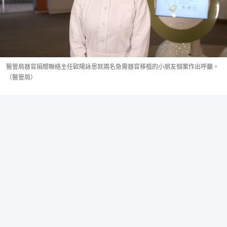
醫管局器官捐贈聯絡主任歐陽詠恩就兩名急需器官移植的小朋友個案作出呼籲。
（醫管局）