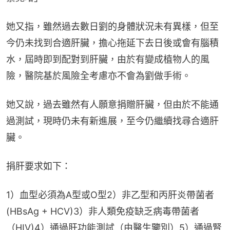
她又指，雖然過去數日劉的身體狀況未有異樣，但至
今仍未找到合適肝臟，擔心拖延下去日後或會有腦積
水，屆時即到配對到肝臟，由於有變成植物人的風
險，醫院基於風險全考慮亦不會為劉做手術。
她又說，過去雖然有人願意捐贈肝臟，但由於不能通
過測試，現時仍未有新進展，至今仍繼續找尋合適肝
臟。
捐肝要求如下：
1）血型必須為A型或O型2）非乙型和丙肝炎帶菌者
(HBsAg + HCV)3）非人類免疫缺乏病毒帶菌者
（HIV)4）通過肝功能測試（由醫生鑒別）5）通過腎