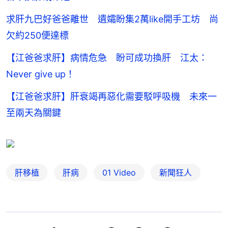
求肝九巴好爸爸離世 遺孀盼集2萬like開手工坊 尚
欠約250便達標
【江爸爸求肝】病情危急 盼可成功換肝 江太：
Never give up！
【江爸爸求肝】肝衰竭再惡化需要駁呼吸機 未來一
至兩天為關鍵
肝移植
肝病
01 Video
新聞狂人