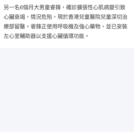
另一名6個月大男童睿鋒，確診擴張性心肌病變引致
心臟衰竭，情況危殆，現於香港兒童醫院兒童深切治
療部留醫。睿鋒正使用呼吸機及強心藥物，並已安裝
左心室輔助器以支援心臟循環功能。