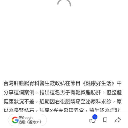
台灣肝膽腸胃科醫生錢政弘在節目《健康好生活》中
分享這個案例，指出這名男子有輕微脂肪肝，但整體
健康狀況不差，近期因右後腰隱痛至泌尿科求診，原
以為是腎結石，結果X光未發現異常，醫生認為症狀
1
在Google
不像泌尿道問題，轉介他到肝膽腸胃科進一步檢查。
追蹤《香港01》