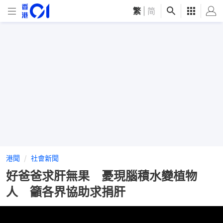
繁
|
简
港聞
社會新聞
好爸爸求肝無果 憂現腦積水變植物
人 籲各界協助求捐肝