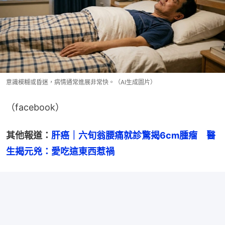
意識模糊或昏迷，病情通常進展非常快。（AI生成圖片）
（facebook）
其他報道：
肝癌｜六旬翁腰痛就診驚揭6cm腫瘤　醫
生揭元兇：愛吃這東西惹禍