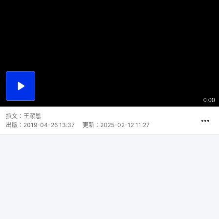
播
放
0:00
總
影
共
片
時
撰文：
王潔恩
間
出版：
2019-04-26 13:37
更新：
2025-02-12 11:27