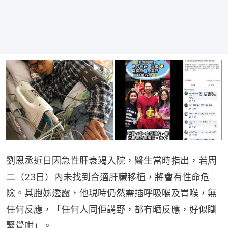
劉恩丞近日因急性肝衰竭入院，醫生當時指出，若周
二（23日）內未找到合適肝臟移植，將會有性命危
險。其胞姊透露，他現時仍然需插呼吸喉及胃喉，無
任何反應，「任何人同佢講野，都冇晒反應，好似瞓
緊覺咁」。