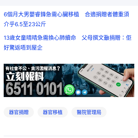
6個月大男嬰睿鋒急需心臟移植 合適捐贈者體重須
介乎6.5至23公斤
13歲女童晴晴急需換心肺續命 父母撰文籲捐贈：佢
好驚返唔到屋企
器官捐贈
器官移植
醫院管理局