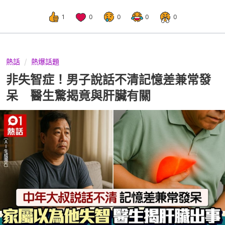
1
0
0
0
0
熱話
熱爆話題
非失智症！男子說話不清記憶差兼常發
呆 醫生驚揭竟與肝臟有關