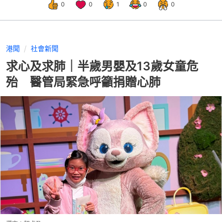
0
0
1
0
0
港聞
社會新聞
求心及求肺｜半歲男嬰及13歲女童危
殆 醫管局緊急呼籲捐贈心肺