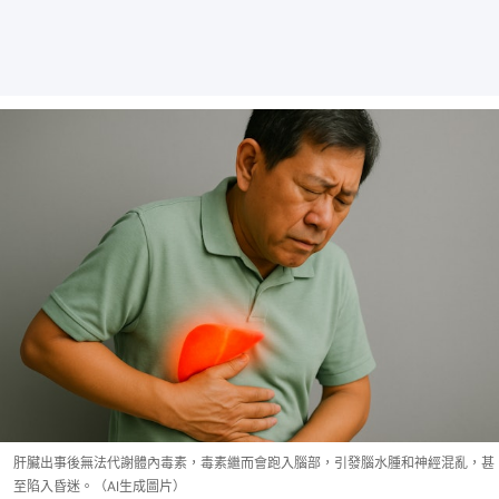
肝臟出事後無法代謝體內毒素，毒素繼而會跑入腦部，引發腦水腫和神經混亂，甚
至陷入昏迷。（AI生成圖片）