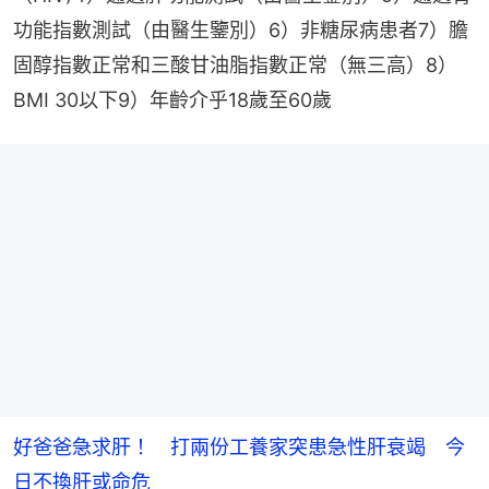
功能指數測試（由醫生鑒別）6）非糖尿病患者7）膽
固醇指數正常和三酸甘油脂指數正常（無三高）8）
BMI 30以下9）年齡介乎18歲至60歲
好爸爸急求肝！ 打兩份工養家突患急性肝衰竭 今
日不換肝或命危