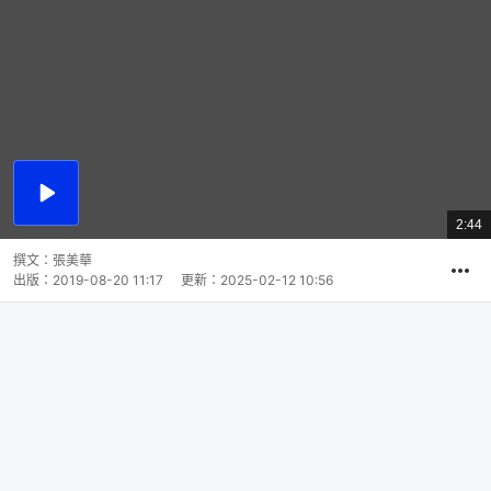
播
放
2:44
總
影
共
片
時
撰文：
張美華
間
出版：
2019-08-20 11:17
更新：
2025-02-12 10:56