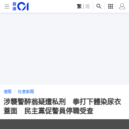
繁
|
简
港聞
社會新聞
涉襲警醉翁疑遭私刑 拳打下體染尿衣
蓋面 民主黨促警員停職受查