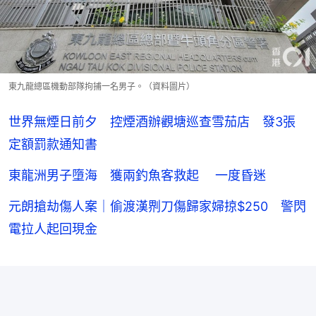
東九龍總區機動部隊拘捕一名男子。（資料圖片）
世界無煙日前夕 控煙酒辦觀塘巡查雪茄店 發3張
定額罰款通知書
東龍洲男子墮海 獲兩釣魚客救起 一度昏迷
元朗搶劫傷人案｜偷渡漢𠝹刀傷歸家婦掠$250 警閃
電拉人起回現金