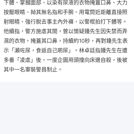
下體、掌摑面部、以染有尿液的衣物掩蓋口鼻、大力
按壓眼睛、拗其無名指和手腕、用電筒近距離直接照
射眼睛、強行脫去事主內外褲、以警棍拍打下體等。
他續指，警方施虐其間，曾以懷疑鍾先生因失禁而弄
濕的衣物，掩蓋其口鼻，持續約10秒，再對鍾先生表
示「瀨咗尿，食返自己啲尿」。林卓廷指鍾先生在遭
多番「凌虐」後，一度企圖用頭撞向床邊自殺，後被
其中一名軍裝警員制止。