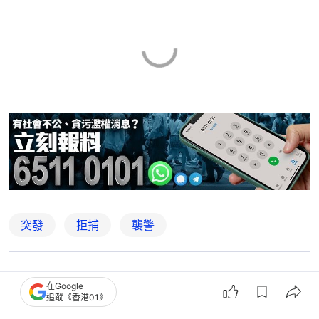
突發
拒捕
襲警
6
0
1
2
3
在Google
追蹤《香港01》