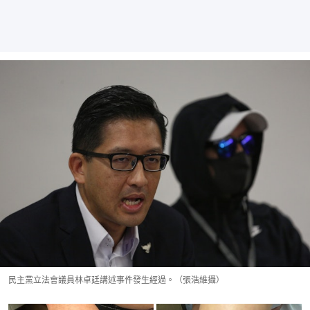
民主黨立法會議員林卓廷講述事件發生經過。（張浩維攝）