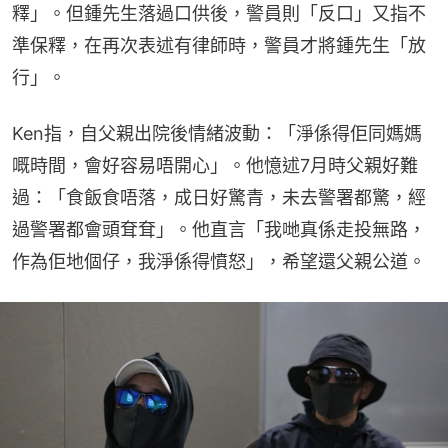
釋」。但鍾先生落過口供後，警員則「反口」又指不
準保釋，在再次表述有律師時，警員才將鍾先生「放
行」。
Ken指，自父親出院後情緒波動：「淨係得佢同媽媽
嘅時間，會好容易唔開心」。他憶述7月時父親好難
過：「食飯食唔落，成日好驚青，未去警署都驚，經
過警署都會頭耷耷」。他直言「我哋真係走投無路，
作為佢地個仔，我淨係得憤怒」，希望還父親公道。