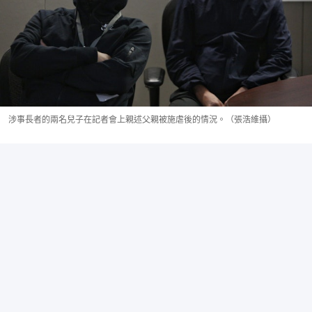
涉事長者的兩名兒子在記者會上親述父親被施虐後的情況。（張浩維攝）