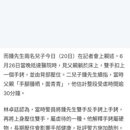
而鍾先生兩名兒子今日（20日）在記者會上親述，6
月26日當晚抵達醫院時，見父親躺於床上，雙手扣上
一個手銬，並由背部壓住。二兒子鍾先生續指，當時
父親「手腳腫晒，面青青」，他估計整段受虐時間逾
30分鐘。
林卓廷認為，當時警員將鍾先生雙手反手銬上手銬，
再將上身壓住雙手，屬虐待的一種。他解釋手銬屬硬
物，長期壓住會影響手部健康，批評警方施加酷刑。