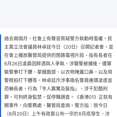
過去兩個月，社會上有聲音質疑警方執勤時濫權。民
主黨立法會議員林卓廷今日（20日）召開記者會，並
在會上播放醫管局提供的閉路電視片段，指有長者在
6月26日凌晨因醉酒與人爭執，涉襲警被捕後，遭軍
裝警拳打下體、掌摑面部、以衣物掩蓋口鼻，以及用
警棍拍打下體等。林卓廷斥涉事兩名警員連環凌虐並
恐嚇長者，行為「令人震驚及髮指」，涉干犯酷刑
罪，可判終身監禁，促停職調查。《香港01》正就有
關事件，向警務處、醫管局查詢。警方指：就今日
（8月20日）上午有政黨公布一宗於6月底發生，涉