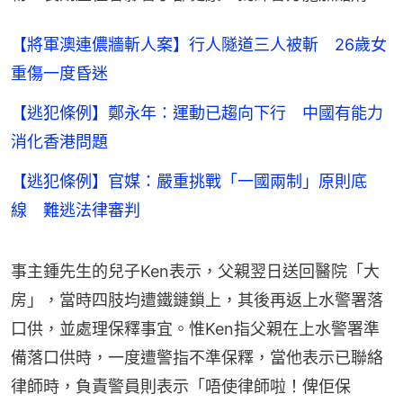
【將軍澳連儂牆斬人案】行人隧道三人被斬 26歲女
重傷一度昏迷
【逃犯條例】鄭永年：運動已趨向下行 中國有能力
消化香港問題
【逃犯條例】官媒：嚴重挑戰「一國兩制」原則底
線 難逃法律審判
事主鍾先生的兒子Ken表示，父親翌日送回醫院「大
房」，當時四肢均遭鐵鏈鎖上，其後再返上水警署落
口供，並處理保釋事宜。惟Ken指父親在上水警署準
備落口供時，一度遭警指不準保釋，當他表示已聯絡
律師時，負責警員則表示「唔使律師啦！俾佢保