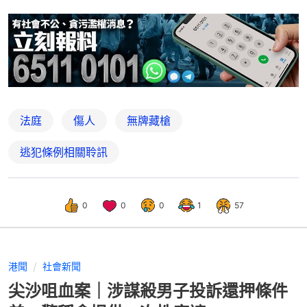
法庭
傷人
無牌藏槍
逃犯條例相關聆訊
0
0
0
1
57
港聞
社會新聞
尖沙咀血案｜涉謀殺男子投訴還押條件