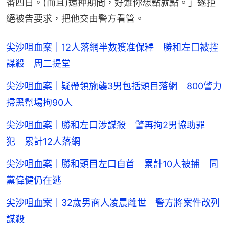
番四日。(而且)還押期間，好難你想點就點。」遂拒
絕被告要求，把他交由警方看管。
尖沙咀血案｜12人落網半數獲准保釋 勝和左口被控
謀殺 周二提堂
尖沙咀血案｜疑帶領施襲3男包括頭目落網 800警力
掃黑幫場拘90人
尖沙咀血案｜勝和左口涉謀殺 警再拘2男協助罪
犯 累計12人落網
尖沙咀血案｜勝和頭目左口自首 累計10人被捕 同
黨偉健仍在逃
尖沙咀血案｜32歲男商人凌晨離世 警方將案件改列
謀殺