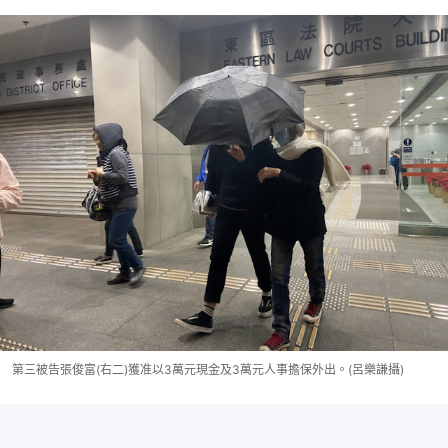
第三被告張俊富(右二)獲准以3萬元現金及3萬元人事擔保外出。(呂樂謙攝)