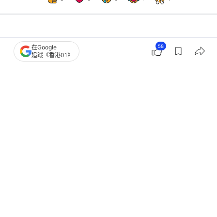
港聞
社會新聞
58
在Google
追蹤《香港01》
宏福苑涉訛騙案 鴻毅女助理經理准以
40萬保釋 條件括不得離港
撰文：
朱棨新