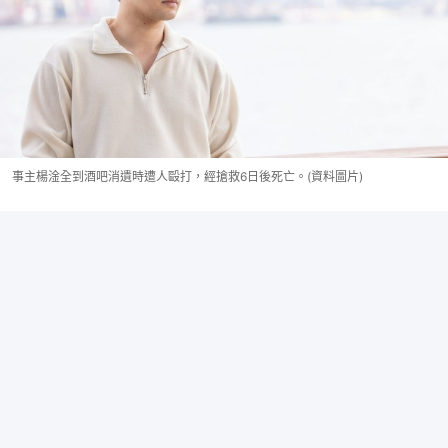
事主楊淦全到酒吧消遺時遭人毆打，經搶救6日後死亡。(資料圖片)