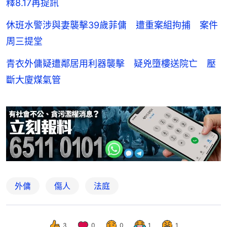
釋8.17再提訊
休班水警涉與妻襲擊39歲菲傭 遭重案組拘捕 案件
周三提堂
青衣外傭疑遭鄰居用利器襲擊 疑兇墮樓送院亡 壓
斷大廈煤氣管
外傭
傷人
法庭
3
0
0
1
1