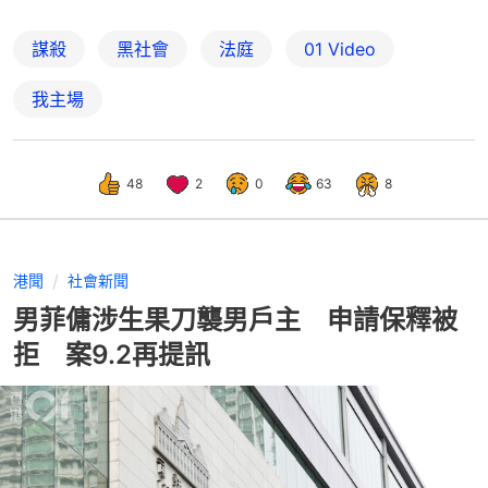
謀殺
黑社會
法庭
01 Video
我主場
48
2
0
63
8
港聞
社會新聞
男菲傭涉生果刀襲男戶主 申請保釋被
拒 案9.2再提訊