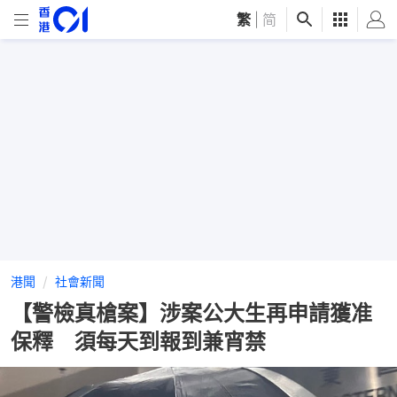
繁
|
简
港聞
社會新聞
【警檢真槍案】涉案公大生再申請獲准
保釋 須每天到報到兼宵禁