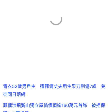
青衣52歲男戶主 遭菲傭丈夫用生果刀割傷7處 兇
徒同日落網
菲傭涉飛鵝山獨立屋偷價值逾160萬元首飾 被拒保