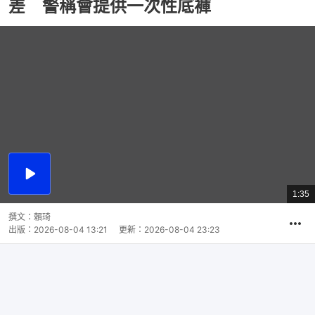
差 警稱會提供一次性底褲
播
放
1:35
總
影
共
片
時
撰文：
賴琦
間
出版：
2026-08-04 13:21
更新：
2026-08-04 23:23