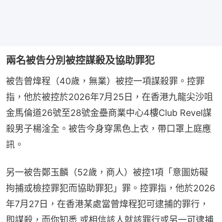
兩名被告分別被控謀殺及協助罪犯
被告曾煒程（40歲，無業）被控一項謀殺罪。控罪
指，他於被控於2026年7月25日，在香港九龍尖沙咀
金馬倫道26號至28號金壘商業中心4樓Club Revel謀
殺男子楊淦全。被告今身穿黑色上衣，帶口罩上庭應
訊。
另一被告鄭玉麟（52歲，商人）被控1項「意圖妨礙
拘捕或檢控罪犯而協助罪犯」罪。控罪指，他於2026
年7月27日，在香港某處當曾煒程犯可逮捕的罪行，
即謀殺，而你知悉 或相信該人就該罪行或另一可逮捕