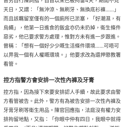
曾另自行陳詞指，自首以來已被拘留4天，期間不見
天日，又謂：「無沖涼、無刷牙、無換底衫褲……」
而且該羈留室僅有的一個廁所已淤塞，「好潮濕，有
烏蠅」，他第一日進食的飯盒亦仍未扔掉，衛生條件
惡劣，他已要求警方處理，惟對方未有進一步跟進。
曾稱：「想有一個好少少嘅生活條件環境……可唔可
以畀我一個有人權嘅環境。」他要求改為還押懲教署
看管。
控方指警方會安排一次性內褲及牙膏
控方指，因為接下來要安排認人手續，故此要求由警
方看管被告。此外，警方有為被告安排一次性內褲及
牙膏牙刷等衛生用品。陳官回應指，法庭沒有權力安
排拘留地點，又指：「你眼中仲有四日，我眼中就得