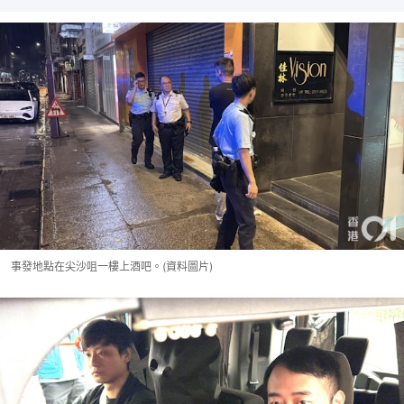
事發地點在尖沙咀一樓上酒吧。(資料圖片)