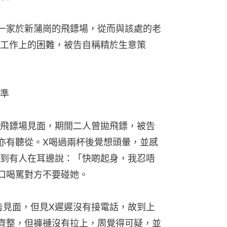
一家於新蒲崗的飛鏢場，從而與該處的老
工作上的困難，被告自稱精於生意策
準
飛鏢場見面，期間二人曾拋飛鏢，被告
亦有聽從。X喝過兩杯後覺想頭暈，並感
到有人在耳邊說：「快啲起身，我忍唔
口喝罵對方不要碰她。
告見面，但見X遲遲沒有接電話，故到上
齊整，但褲褳沒有拉上，周覺得可疑，並