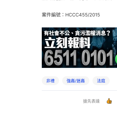
案件編號：HCCC455/2015
非禮
強姦/迷姦
法庭
搶先表達