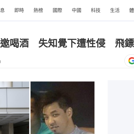
息
即時
熱榜
國際
中國
科技
生活
體
邀喝酒 失知覺下遭性侵 飛鏢
1