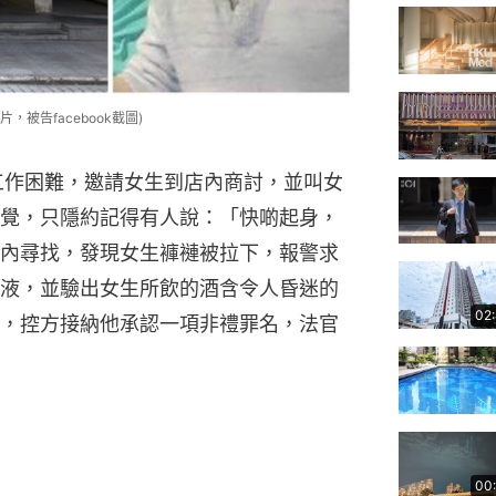
被告facebook截圖)
工作困難，邀請女生到店內商討，並叫女
覺，只隱約記得有人說：「快啲起身，
內尋找，發現女生褲褳被拉下，報警求
液，並驗出女生所飲的酒含令人昏迷的
02
，控方接納他承認一項非禮罪名，法官
00