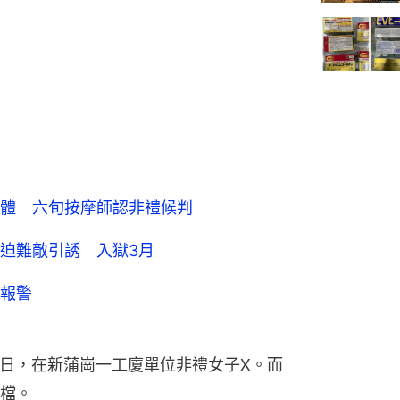
體 六旬按摩師認非禮候判
迫難敵引誘 入獄3月
報警
9日，在新蒲崗一工廈單位非禮女子X。而
檔。