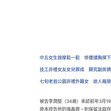
中五女生按摩鬆一鬆 慘遭揉胸摸下
技工非禮女友女兒罪成 歸究劏房擠
七旬老翁公園非禮外籍女 途人揭發
被告李潤堅（34歲）承認前年3月1
原本控告他的強姦罪，則保留法庭存