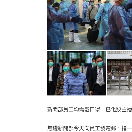
新聞部員工均需戴口罩　已化妝主播
無綫新聞部今天向員工發電郵，指一