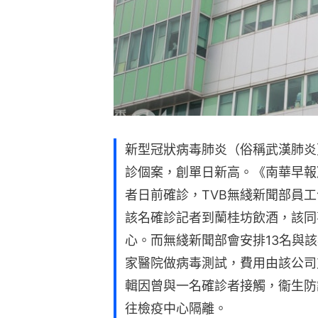
新型冠狀病毒肺炎（俗稱武漢肺炎
診個案，創單日新高。《南華早報》轄
者日前確診，TVB無綫新聞部員
該名確診記者到蘭桂坊飲酒，該同
心。而無綫新聞部會安排13名與
家醫院做病毒測試，費用由該公司
輯因曾與一名確診者接觸，衞生防
往檢疫中心隔離。