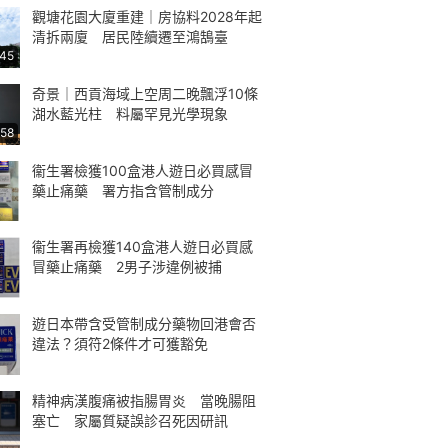
觀塘花園大廈重建｜房協料2028年起
清拆兩廈 居民陸續遷至鴻鵠臺
:45
奇景｜西貢海域上空周二晚飄浮10條
湖水藍光柱 料屬罕見光學現象
:58
衞生署檢獲100盒港人遊日必買感冒
藥止痛藥 署方指含管制成分
衞生署再檢獲140盒港人遊日必買感
冒藥止痛藥 2男子涉違例被捕
遊日本帶含受管制成分藥物回港會否
違法？須符2條件才可獲豁免
精神病漢腹痛被指腸胃炎 當晚腸阻
塞亡 家屬質疑誤診召死因研訊