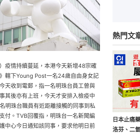
熱門文
）疫情持續蔓延，本港今天新增48宗確
下Young Post一名24歲自由身女記
工今天收到電郵，指一名明珠台員工曾與
事其後亦有上班，今天才安排入檢疫中
該名明珠台職員有近距離接觸的同事到私
支付。TVB回覆指，明珠台一名新聞編
日本止痛
護中心今日通知該同事，要求他明日前
洛芬、二