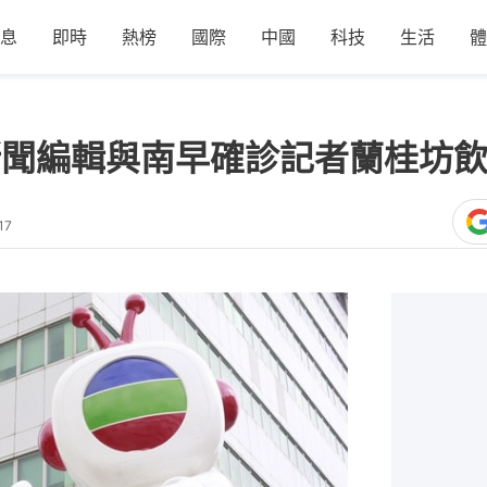
息
即時
熱榜
國際
中國
科技
生活
體
新聞編輯與南早確診記者蘭桂坊
17