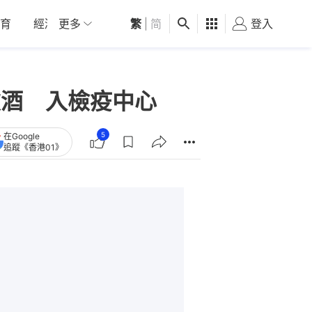
育
經濟
更多
01深圳
繁
觀點
|
简
健康
好食玩飛
登入
女
飲酒 入檢疫中心
5
在Google
追蹤《香港01》