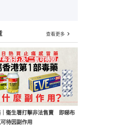
章
查看更多
藥｜衞生署打擊非法售賣 即睇布
氫可待因副作用