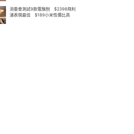
消委會測試9款電鬚刨 $2398飛利
浦表現最佳 $189小米性價比高