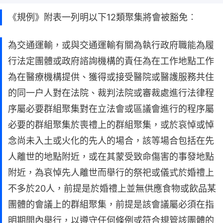
《規例》附表一列明以下12類聚集將會被豁免︰
為交通運輸，或與交通運輸有關為執行政府職能為履
行法定團體或政府諮詢機構的責任為在工作地點工作
為在醫療機構提供、獲得或接受醫院或醫護服務共住
的同一户人對在法院、裁判法院或審裁處進行法律程
序屬必要群組聚集對在立法會或區議會進行的程序屬
必要的群組聚集於喪禮上的群組聚集，或於哀悼或悼
念尚未入土或火化的先人的場合，該等場合包括在先
人離世的地點附近，或在其蒙受致命傷害的事發地點
附近，為哀悼先人離世而舉行的祭祀或儀式於婚禮上
不多於20人，前提是於婚禮上並無供應食物或飲品某
團體的會議上的群組聚集，前提是該會議屬必須在指
明期間內舉行，以遵守任何條例或符合規管該團體的