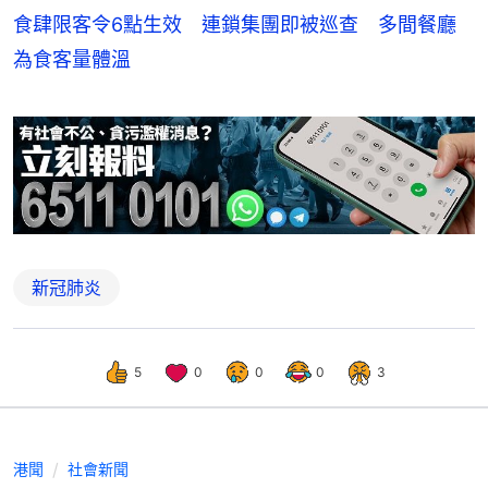
食肆限客令6點生效 連鎖集團即被巡查 多間餐廳
為食客量體溫
新冠肺炎
5
0
0
0
3
港聞
社會新聞