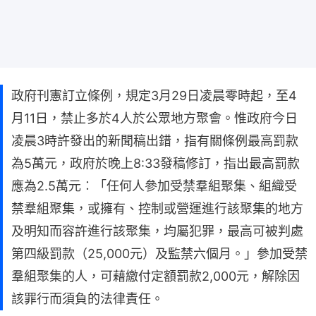
政府刊憲訂立條例，規定3月29日凌晨零時起，至4
月11日，禁止多於4人於公眾地方聚會。惟政府今日
凌晨3時許發出的新聞稿出錯，指有關條例最高罰款
為5萬元，政府於晚上8:33發稿修訂，指出最高罰款
應為2.5萬元︰「任何人參加受禁羣組聚集、組織受
禁羣組聚集，或擁有、控制或營運進行該聚集的地方
及明知而容許進行該聚集，均屬犯罪，最高可被判處
第四級罰款（25,000元）及監禁六個月。」參加受禁
羣組聚集的人，可藉繳付定額罰款2,000元，解除因
該罪行而須負的法律責任。