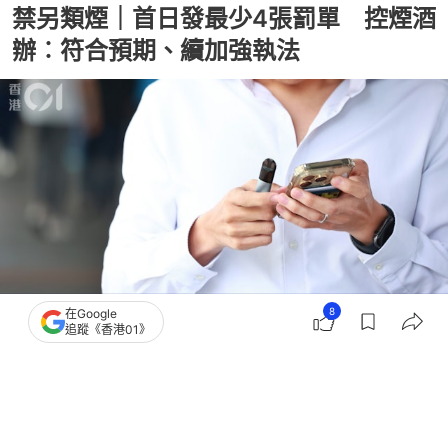
禁另類煙｜首日發最少4張罰單 控煙酒
辦︰符合預期、續加強執法
8
在Google
追蹤《香港01》
撰文：
歐陽德浩
出版：
2026-05-01 11:00
更新：
2026-05-01 11:04