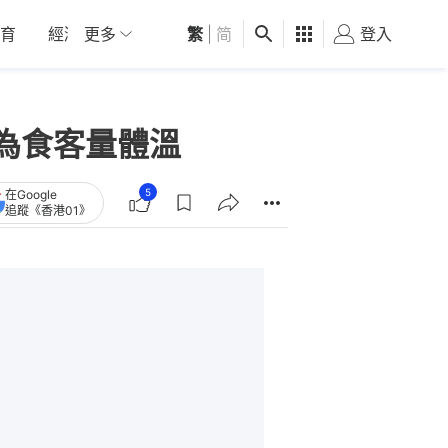
育
經濟
更多
01深圳
繁
觀點
|
简
健康
好食玩飛
登入
女
為食客量體溫
5
在Google
追蹤《香港01》