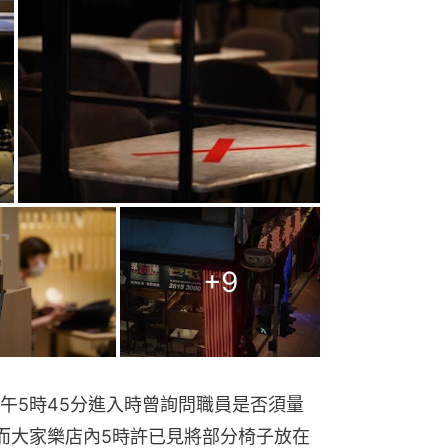
+
9
午5時45分進入時曾詢問職員是否須量
而大家樂店內5時許已見將部分椅子放在