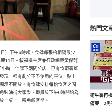
熱門文
8日）下午6時起，食肆每張枱相隔最少
為期14日。叙福樓主席兼行政總裁黃傑龍
實施半小時，他旗下兩間分店，已有食環署幫
發現，都有劃分不予使用的座位，貼上
顯示不開放。有食肆安排每枱食客之間
角豉油街大家樂，職員於下午6時開始為
衞生署再檢
放上桌上，避免顧客坐。
痛藥 2男