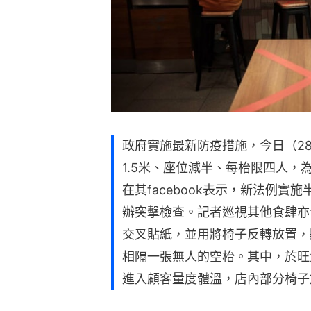
政府實施最新防疫措施，今日（2
1.5米、座位減半、每枱限四人，
在其facebook表示，新法例
辦突擊檢查。記者巡視其他食肆亦
交叉貼紙，並用將椅子反轉放置，
相隔一張無人的空枱。其中，於旺
進入顧客量度體溫，店內部分椅子