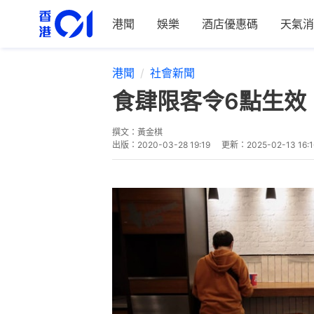
港聞
娛樂
酒店優惠碼
天氣消
港聞
社會新聞
食肆限客令6點生效
撰文：
黃金棋
出版：
2020-03-28 19:19
更新：
2025-02-13 16:1