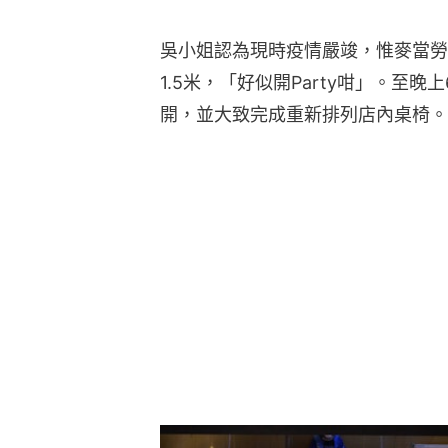
吳小姐認為現時疫情嚴竣，惟麥當勞
1.5米，「好似開Party咁」。至
開，並大致完成重新排列店內桌椅。