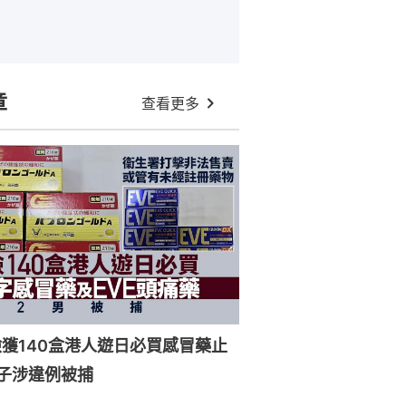
章
查看更多
獲140盒港人遊日必買感冒藥止
子涉違例被捕