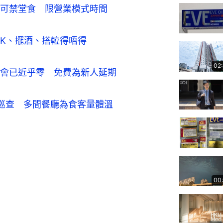
可禁堂食　限營業模式時間
K、擺酒、搭𨋢得唔得
02
會已近乎零　免費為新人延期
巡查　多間餐廳為食客量體溫
00