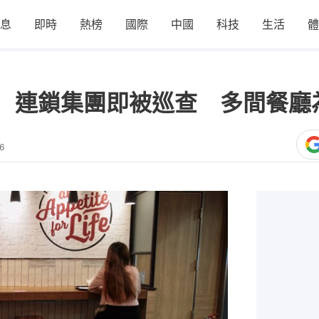
息
即時
熱榜
國際
中國
科技
生活
體
 連鎖集團即被巡查 多間餐廳
6