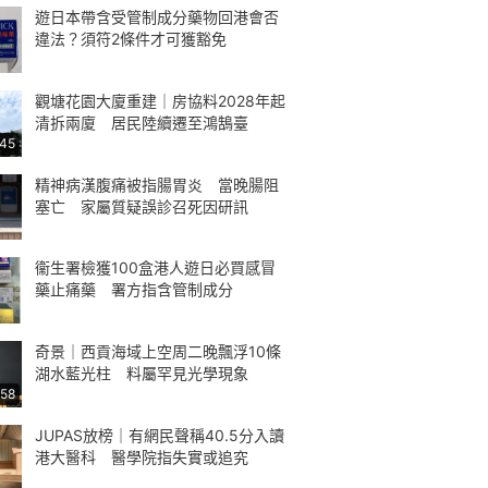
遊日本帶含受管制成分藥物回港會否
違法？須符2條件才可獲豁免
觀塘花園大廈重建｜房協料2028年起
清拆兩廈 居民陸續遷至鴻鵠臺
:45
精神病漢腹痛被指腸胃炎 當晚腸阻
塞亡 家屬質疑誤診召死因研訊
衞生署檢獲100盒港人遊日必買感冒
藥止痛藥 署方指含管制成分
奇景｜西貢海域上空周二晚飄浮10條
湖水藍光柱 料屬罕見光學現象
:58
JUPAS放榜｜有網民聲稱40.5分入讀
港大醫科 醫學院指失實或追究