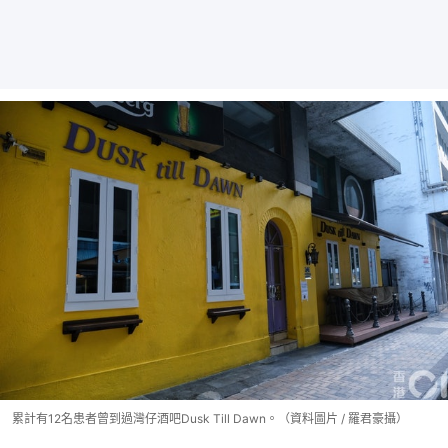
累計有12名患者曾到過灣仔酒吧Dusk Till Dawn。（資料圖片 / 羅君豪攝）