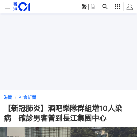
繁
|
简
港聞
社會新聞
【新冠肺炎】酒吧樂隊群組增10人染
病 確診男客曾到長江集團中心