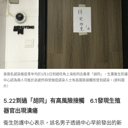
首兩名感染猴痘青年均於5月3日到過旺角上海街同志桑拿「胡同」，生署衞生防護
中心認為兩人可能於該處所與受猴痘感染人士有高風險接觸而受到感染。(資料圖
片）
5.22到過「胡同」有高風險接觸 6.1發現生殖
器官出現潰瘍
衞生防護中心表示，該名男子透過中心早前發出的新