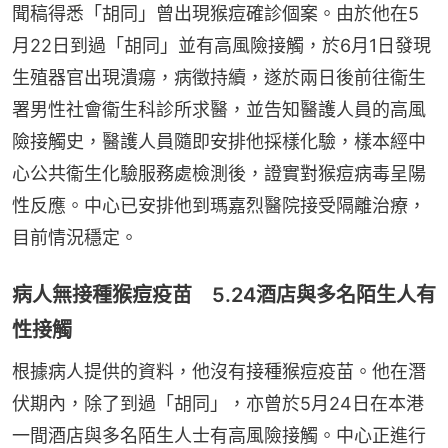
聞稿得悉「胡同」曾出現猴痘確診個案。由於他在5
月22日到過「胡同」並有高風險接觸，於6月1日發現
生殖器官出現潰瘍，病徵持續，遂於兩日後前往衞生
署男性社會衞生科診所求醫，並告知醫護人員的高風
險接觸史，醫護人員隨即安排他採樣化驗，樣本經中
心公共衞生化驗服務處檢測後，證實對猴痘病毒呈陽
性反應。中心已安排他到瑪嘉烈醫院接受隔離治療，
目前情況穩定。
病人無接種猴痘疫苗 5.24酒店與多名陌生人有
性接觸
根據病人提供的資料，他沒有接種猴痘疫苗。他在潛
伏期內，除了到過「胡同」，亦曾於5月24日在本港
一間酒店與多名陌生人士有高風險接觸。中心正進行