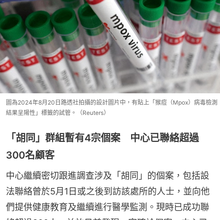
圖為2024年8月20日路透社拍攝的設計圖片中，有貼上「猴痘（Mpox）病毒檢測
結果呈陽性」標籤的試管。（Reuters）
「胡同」群組暫有4宗個案 中心已聯絡超過
300名顧客
中心繼續密切跟進調查涉及「胡同」的個案，包括設
法聯絡曾於5月1日或之後到訪該處所的人士，並向他
們提供健康教育及繼續進行醫學監測。現時已成功聯