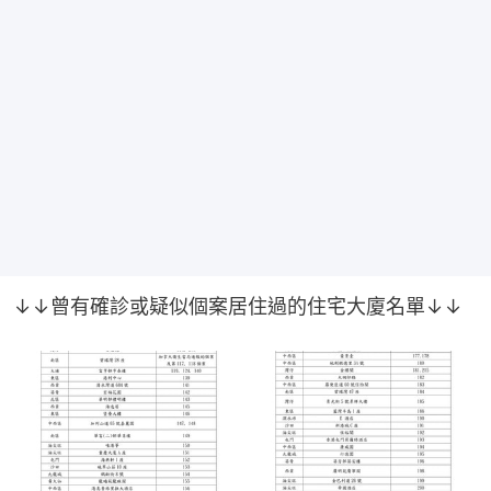
↓↓曾有確診或疑似個案居住過的住宅大廈名單↓↓