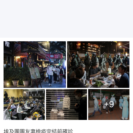
+
9
埃及團團友妻檢疫完結前確診