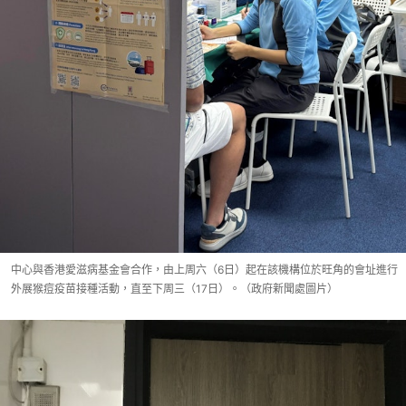
中心與香港愛滋病基金會合作，由上周六（6日）起在該機構位於旺角的會址進行
外展猴痘疫苗接種活動，直至下周三（17日）。（政府新聞處圖片）