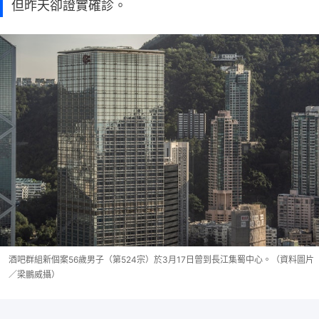
但昨天卻證實確診。
酒吧群組新個案56歲男子（第524宗）於3月17日曾到長江集蜀中心。（資料圖片
／梁鵬威攝）