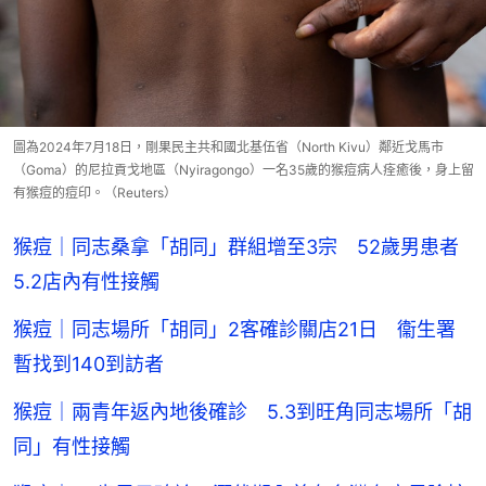
圖為2024年7月18日，剛果民主共和國北基伍省（North Kivu）鄰近戈馬市
（Goma）的尼拉貢戈地區（Nyiragongo）一名35歲的猴痘病人痊癒後，身上留
有猴痘的痘印。（Reuters）
猴痘｜同志桑拿「胡同」群組增至3宗 52歲男患者
5.2店內有性接觸
猴痘｜同志場所「胡同」2客確診關店21日 衞生署
暫找到140到訪者
猴痘｜兩青年返內地後確診 5.3到旺角同志場所「胡
同」有性接觸