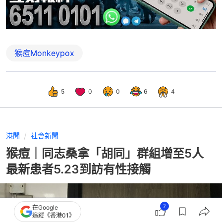
猴痘Monkeypox
5
0
0
6
4
港聞
社會新聞
猴痘｜同志桑拿「胡同」群組增至5人
最新患者5.23到訪有性接觸
7
在Google
追蹤《香港01》