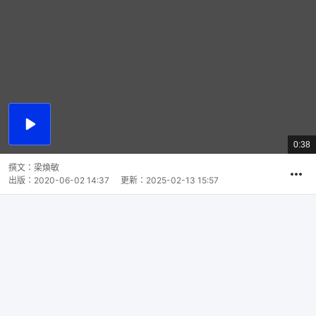
播
放
0:38
總
影
共
片
時
撰文：
梁煥敏
間
出版：
2020-06-02 14:37
更新：
2025-02-13 15:57