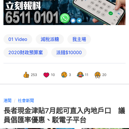
01 Video
減稅派糖
我主場
2020財政預算案
派錢$10000
253
10
3
11
20
港聞
社會新聞
長者現金津貼7月起可直入內地戶口 議
員倡匯率優惠、駁電子平台