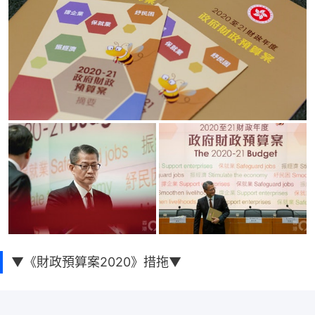
▼《財政預算案2020》措拖▼