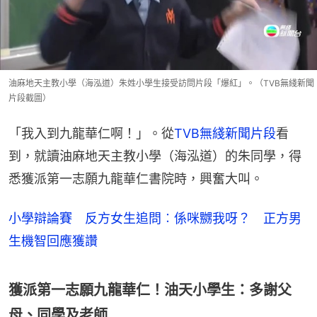
油麻地天主教小學（海泓道）朱姓小學生接受訪問片段「爆紅」。（TVB無綫新聞
片段截圖）
「我入到九龍華仁啊！」。從
TVB無綫新聞片段
看
到，就讀油麻地天主教小學（海泓道）的朱同學，得
悉獲派第一志願九龍華仁書院時，興奮大叫。
小學辯論賽 反方女生追問︰係咪嬲我呀？ 正方男
生機智回應獲讚
獲派第一志願九龍華仁！油天小學生：多謝父
母、同學及老師