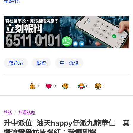
重建化
教育局
殺校
中一派位
2
0
1
0
1
熱話
熱爆話題
升中派位│油天happy仔派九龍華仁 真
情流露受訪片爆紅：我癲到爆