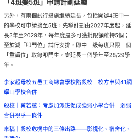
「4班變5班」申請計劃延續
另外，有兩個試行措施繼續延長，包括開辦4班中一
的學校可申請擴至5班，先導計劃由2027年度起，延
長3年至2029年，每年度最多可獲批限額維持5個；
至於減「叩門位」試行安排，即中一級每班只限一個
「重讀位」取錄叩門生，會延長三個學年至28/29學
年。
李家超母校五邑工商總會學校陷殺校 校方申與41網
耀山學校合併
殺校｜蔡若蓮：考慮加派班促成強弱小學合併 弱弱
合併視乎一條件
來稿｜殺校危機中的三條出路——影視化、宿舍化、