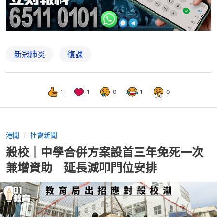
新冠肺炎
復課
1
1
0
1
0
港聞
社會新聞
殺校｜中學合併方案設首三年免死一次
兼增資助 延長減叩門位安排