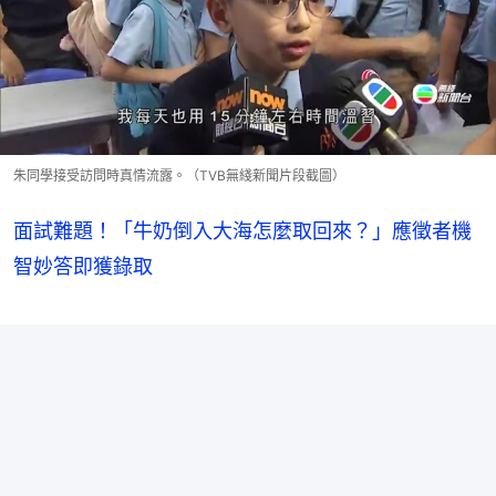
朱同學接受訪問時真情流露。（TVB無綫新聞片段截圖）
面試難題！「牛奶倒入大海怎麼取回來？」應徵者機
智妙答即獲錄取