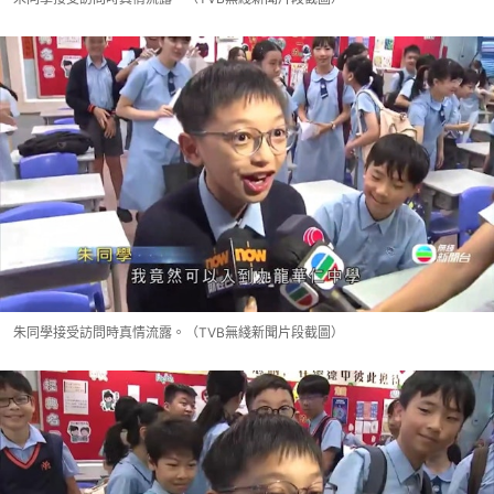
朱同學接受訪問時真情流露。（TVB無綫新聞片段截圖）