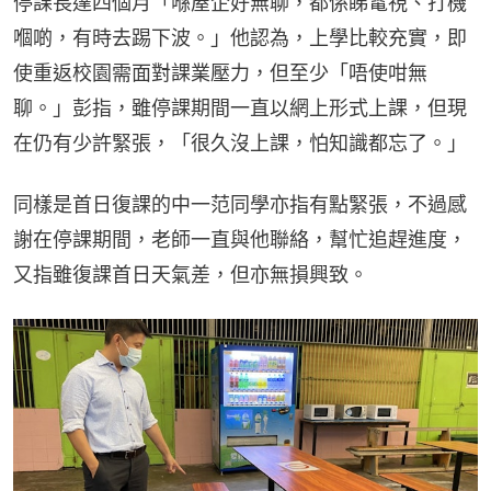
停課長達四個月「喺屋企好無聊，都係睇電視、打機
嗰啲，有時去踢下波。」他認為，上學比較充實，即
使重返校園需面對課業壓力，但至少「唔使咁無
聊。」彭指，雖停課期間一直以網上形式上課，但現
在仍有少許緊張，「很久沒上課，怕知識都忘了。」
同樣是首日復課的中一范同學亦指有點緊張，不過感
謝在停課期間，老師一直與他聯絡，幫忙追趕進度，
又指雖復課首日天氣差，但亦無損興致。