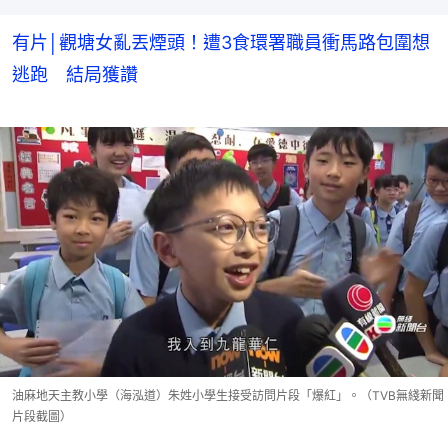
有片│觀塘女亂丟煙頭！遭3食環署職員衝馬路包圍想
逃跑 結局獲讚
油麻地天主教小學（海泓道）朱姓小學生接受訪問片段「爆紅」。（TVB無綫新聞
片段截圖）