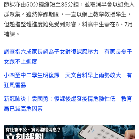
節課亦由50分鐘縮短至35分鐘，並取消早會以避免人
群聚集。雖然停課期間，一直以網上教學教授學生，
但趙指整體進度難免受到影響，料高中生需在6、7月
補課。
調查指六成家長認為子女對復課感壓力 有家長憂子
女跟不上進度
小四至中二學生明復課 天文台料早上雨勢較大 有
狂風雷暴
新冠肺炎｜袁國勇︰復課後爆發疫情危險性低 教育
局已減高危因素