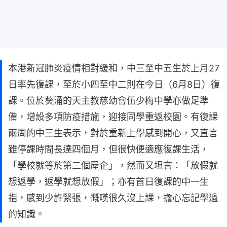
本港新冠肺炎疫情相對緩和，中三至中五生於上月27
日率先復課，至於小四至中二則在今日（6月8日）復
課。位於葵涌的天主教慈幼會伍少梅中學亦做足準
備，增設多項防疫措施，迎接同學重返校園。有復課
兩周的中三生表示，對於重新上學感到開心，又直言
雖停課時間長達四個月，但很快便適應復課生活，
「學校就等於第二個屋企」，然而又坦言：「放假就
想返學，返學就想放假」；亦有首日復課的中一生
指，感到少許緊張，慨嘆很久沒上課，擔心忘記學過
的知識。