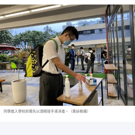
同學進入學校前需先以酒精搓手液消毒。（黃詠榆攝）