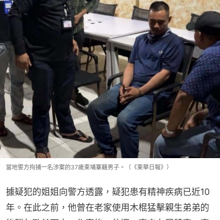
當地警方拘捕一名涉案的37歲柬埔寨籍男子。（《柬華日報》）
據疑犯的姐姐向警方透露，疑犯患有精神疾病已近10
年。在此之前，他曾在老家使用木棍猛擊親生弟弟的