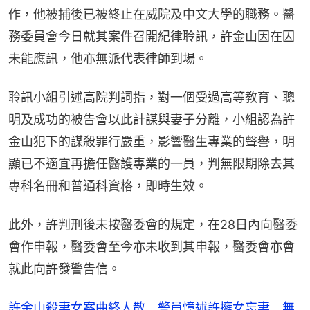
作，他被捕後已被終止在威院及中文大學的職務。醫
務委員會今日就其案件召開紀律聆訊，許金山因在囚
未能應訊，他亦無派代表律師到場。
聆訊小組引述高院判詞指，對一個受過高等教育、聰
明及成功的被告會以此計謀與妻子分離，小組認為許
金山犯下的謀殺罪行嚴重，影響醫生專業的聲譽，明
顯已不適宜再擔任醫護專業的一員，判無限期除去其
專科名冊和普通科資格，即時生效。
此外，許判刑後未按醫委會的規定，在28日內向醫委
會作申報，醫委會至今亦未收到其申報，醫委會亦會
就此向許發警告信。
許金山殺妻女案曲終人散 警員憶述許擁女忘妻 無