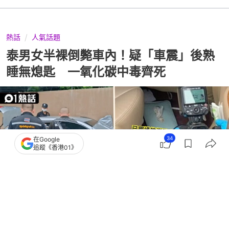
熱話
人氣話題
泰男女半裸倒斃車內！疑「車震」後熟
睡無熄匙 一氧化碳中毒齊死
34
在Google
追蹤《香港01》
撰文：
伊萬德
出版：
2026-07-12 23:04
更新：
2026-07-12 23:04