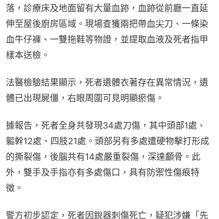
落，診療床及地面留有大量血跡，血跡從前廳一直延
伸至屋後廚房區域。現場查獲兩把帶血尖刀、一條染
血牛仔褲、一雙拖鞋等物證，並提取血液及死者指甲
樣本送檢。
法醫檢驗結果顯示，死者遺體衣著存在異常情況，遺
體已出現屍僵，右眼周圍可見明顯瘀傷。
據報告，死者全身共發現34處刀傷，其中頭部1處、
軀幹12處、四肢21處。頭部另有多處遭硬物擊打形成
的撕裂傷，後腦共有14處嚴重裂傷，深達顱骨。此
外，雙手及手指亦有多處傷口，具有防禦性傷痕特
徵。
警方初步認定，死者因銳器刺傷死亡，疑犯涉嫌「先