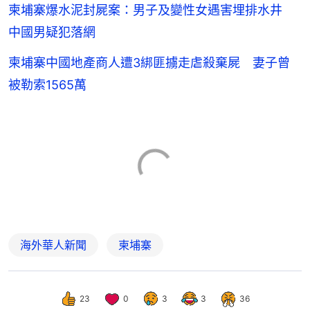
柬埔寨爆水泥封屍案：男子及變性女遇害埋排水井
中國男疑犯落網
柬埔寨中國地產商人遭3綁匪擄走虐殺棄屍 妻子曾
被勒索1565萬
海外華人新聞
柬埔寨
23
0
3
3
36