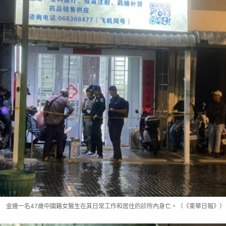
金邊一名47歲中國籍女醫生在其日常工作和居住的診所內身亡。（《柬華日報》）