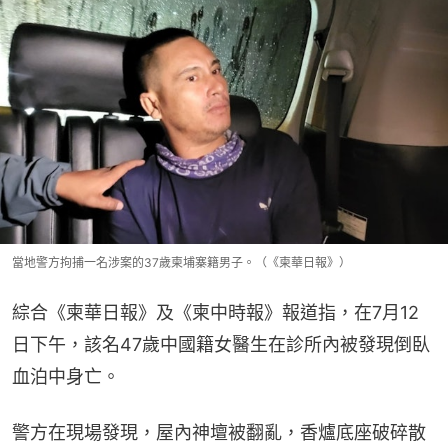
當地警方拘捕一名涉案的37歲柬埔寨籍男子。（《柬華日報》）
綜合《柬華日報》及《柬中時報》報道指，在7月12
日下午，該名47歲中國籍女醫生在診所內被發現倒臥
血泊中身亡。
警方在現場發現，屋內神壇被翻亂，香爐底座破碎散