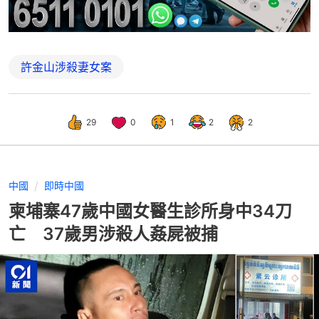
許金山涉殺妻女案
29
0
1
2
2
中國
即時中國
柬埔寨47歲中國女醫生診所身中34刀
亡 37歲男涉殺人姦屍被捕