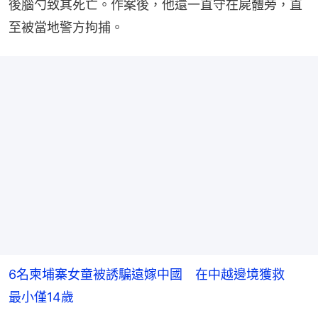
後腦勺致其死亡。作案後，他還一直守在屍體旁，直
至被當地警方拘捕。
6名柬埔寨女童被誘騙遠嫁中國 在中越邊境獲救
最小僅14歲