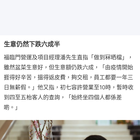
生意仍然下跌六成半
福臨門營運及項目經理潘先生直指「做到冧晒檔」，
雖然盆菜生意好，但生意額仍跌六成，「由疫情開始
捱得好辛苦，搵得返皮費，夠交租，員工都要一年三
日無薪假。」他又指，初七容許營業至10時，暫時收
到四至五枱客人的查詢，「始終坐四個人都係差
啲。」