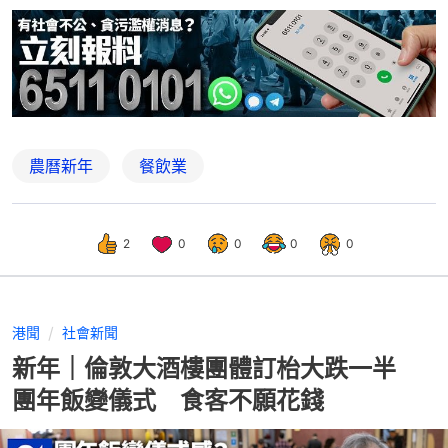
農曆新年
餐飲業
2
0
0
0
0
港聞
社會新聞
新年｜倫敦大酒樓團體訂枱大跌一半
團年飯變儀式 食客不願花錢