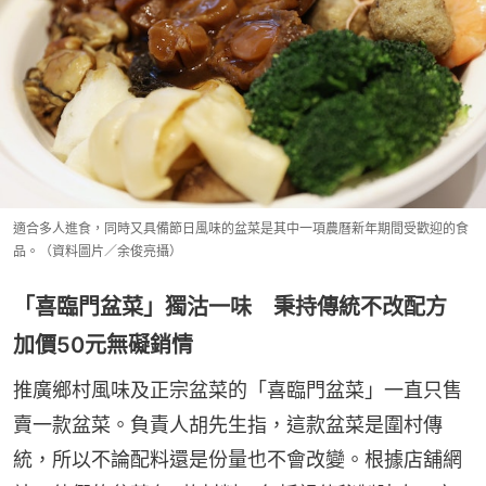
適合多人進食，同時又具備節日風味的盆菜是其中一項農曆新年期間受歡迎的食
品。（資料圖片／余俊亮攝）
「喜臨門盆菜」獨沽一味 秉持傳統不改配方
加價50元無礙銷情
推廣鄉村風味及正宗盆菜的「喜臨門盆菜」一直只售
賣一款盆菜。負責人胡先生指，這款盆菜是圍村傳
統，所以不論配料還是份量也不會改變。根據店舖網