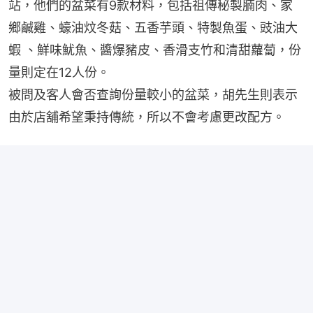
站，他們的盆菜有9款材料，包括祖傳秘製腩肉、家
鄉鹹雞、蠔油炆冬菇、五香芋頭、特製魚蛋、豉油大
蝦 、鮮味魷魚、醬爆豬皮、香滑支竹和清甜蘿蔔，份
量則定在12人份。
被問及客人會否查詢份量較小的盆菜，胡先生則表示
由於店舖希望秉持傳統，所以不會考慮更改配方。