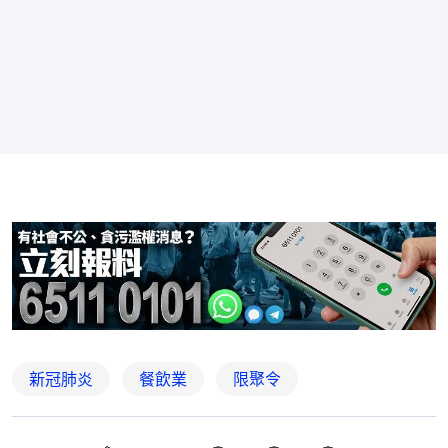
新冠肺炎
餐飲業
限聚令