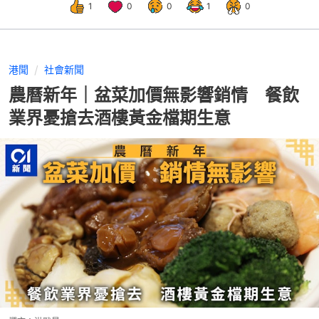
1
0
0
1
0
港聞
社會新聞
農曆新年｜盆菜加價無影響銷情 餐飲
業界憂搶去酒樓黃金檔期生意