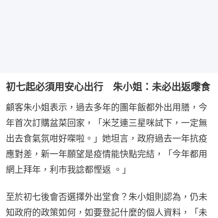
初七起必須用安心出行 朱小姐：未必出返嚟食
顧客朱小姐表示，過去多年的團年飯都外出用膳，今
年首次訂購盆菜回家，「米芝連三星咪試下，一定無
出去食氣氛咁好㗎啦。」她坦言，政府過去一年抗疫
應對差，新一年願望是疫情能快點完結，「今年都用
網上拜年，利市我諗都慳返 。」
至於初七後會否選擇外出堂食？朱小姐則認為，仍未
知政府的政策如何，如要登記什麼的個人資料，「未