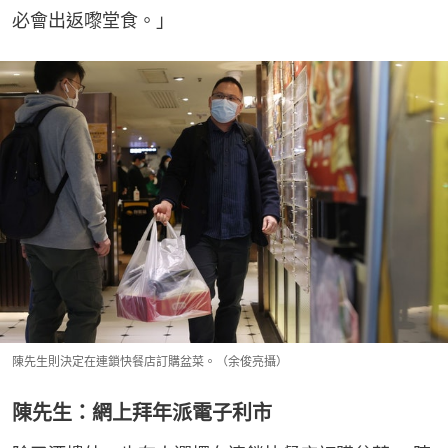
必會出返嚟堂食。」
陳先生則決定在連鎖快餐店訂購盆菜。（余俊亮攝）
陳先生：網上拜年派電子利市