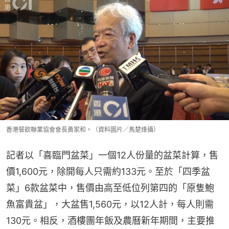
香港餐飲聯業協會會長黃家和。（資料圖片／馬楚烽攝）
記者以「喜臨門盆菜」一個12人份量的盆菜計算，售
價1,600元，除開每人只需約133元。至於「四季盆
菜」6款盆菜中，售價由高至低位列第四的「原隻鮑
魚富貴盆」，大盆售1,560元，以12人計，每人則需
130元。相反，酒樓團年飯及農曆新年期間，主要推