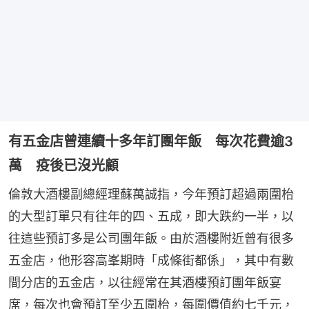
有五金店曾連續十多年訂團年飯 每次花費逾3
萬 疫後已沒光顧
倫敦大酒樓副總經理蘇萬誠指，今年預訂超過兩圍枱
的大型訂單只有往年的四、五成，即大跌約一半，以
往這些預訂多是公司團年飯。由於酒樓附近曾有很多
五金店，他形容高峯期時「成條街都係」，其中有數
間分店的五金店，以往經常在其酒樓預訂團年飯宴
席，每次也會預訂至少五圍枱，每圍價值約七千元，