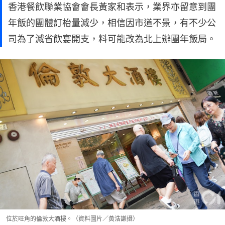
香港餐飲聯業協會會長黃家和表示，業界亦留意到團
年飯的團體訂枱量減少，相信因市道不景，有不少公
司為了減省飲宴開支，料可能改為北上辦團年飯局。
位於旺角的倫敦大酒樓。（資料圖片／黃浩謙攝）