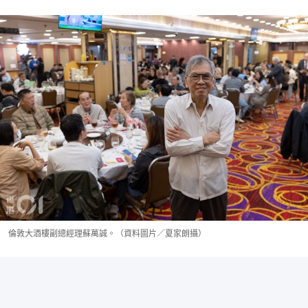
倫敦大酒樓副總經理蘇萬誠。（資料圖片／夏家朗攝）