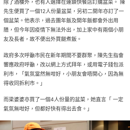
除了酒樓外，也有人選擇在連鎖快餐店訂購盆菜。 陳
先生便買了一個12人份量盆菜，另初二開年亦訂了一
個盆菜。他表示，過去團年飯及開年飯都會外出用
膳，但今年因疫情下無法外出，加上家中有兩個小朋
友及長者，故不便出外買餸煮飯。
政府多次呼籲市民在新年期間不要群聚，陳先生指會
響應政府呼籲，改以網上方式拜年，或用電子錢包派
利市，「氣氛當然無咁好，小朋友會唔開心，因為無
得收同拆利市。」
而梁婆婆亦買了一個4人份量的盆菜，她直言「 一定
氣氛無咁好，但都好快有得出去食。」