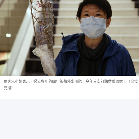
顧客朱小姐表示，過去多年的團年飯都外出用膳，今年首次訂購盆菜回家。（余俊
亮攝）