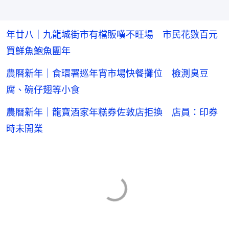
年廿八｜九龍城街市有檔販嘆不旺場 市民花數百元
買鮮魚鮑魚團年
農曆新年｜食環署巡年宵市場快餐攤位 檢測臭豆
腐、碗仔翅等小食
農曆新年｜龍寶酒家年糕券佐敦店拒換 店員：印券
時未開業