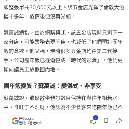
即整張單共30,000元以上。該五金店光顧了倫敦大酒
樓十多年，疫情後便沒再光顧。
蘇萬誠續指，由於網購興起，該五金店現時只剩下一
家分店，可能業務表現不佳，也減低了他們預訂團年
飯的意欲。他又稱，現時很多五金店均由第二代接
手，公司團年飯已逐漸變成「時代的眼淚」，他們更
傾向讓員工放假回內地。
團年飯變質？蘇萬誠：變儀式、非享受
蘇萬誠說，雖然散坐預訂數目保持在與往年相若水
平，惟旺丁不旺財，他認為不少食客來吃團年飯已不
再是為了享受食物，而只是一種儀式感。
2
在Google
追蹤《香港01》