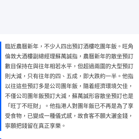
臨近農曆新年，不少人四出預訂酒樓吃團年飯。旺角
倫敦大酒樓副總經理蘇萬誠指，農曆新年的散坐預訂
數目保持在與往年相若水平，但超過兩圍的大型預訂
則大減，只有往年的四、五成，即大跌約一半。他指
以往這些預訂多是公司團年飯，隨着經濟環境欠佳，
不僅公司團年飯預訂大減，蘇萬誠形容散坐預訂也是
「旺丁不旺財」。他指港人對團年飯已不再是為了享
受食物，已變成一種儀式感，故食客不願大灑金錢，
寧願把錢留在真正享樂。