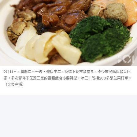
2月11日，農曆年三十晚，迎接牛年，疫情下晚市禁堂食，不少市民購買盆菜回
家。多次奪得米芝連三星的富臨飯店亦要轉型，年三十晚接200多張盆菜訂單。
（余俊亮攝）