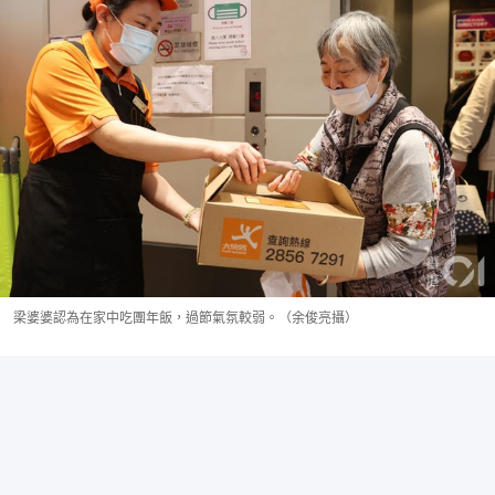
梁婆婆認為在家中吃團年飯，過節氣氛較弱。（余俊亮攝）