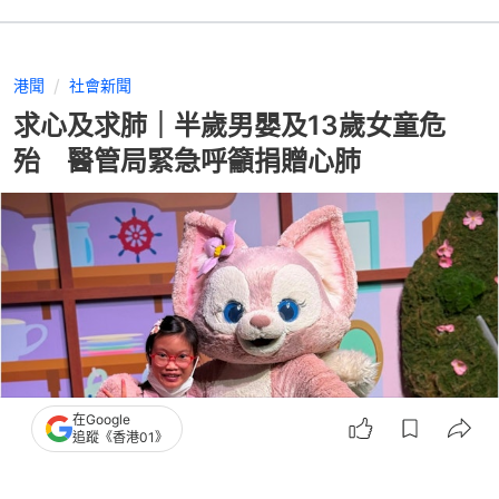
港聞
社會新聞
求心及求肺｜半歲男嬰及13歲女童危
殆 醫管局緊急呼籲捐贈心肺
在Google
追蹤《香港01》
撰文：
賴卓盈