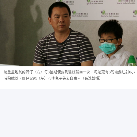
屬重型地貧的軒仔（右）每6星期便要到醫院輸血一次，每週更有6晚需要注射8小
時除鐵藥，軒仔父親（左）心疼兒子失去自由。（張浩雄攝）