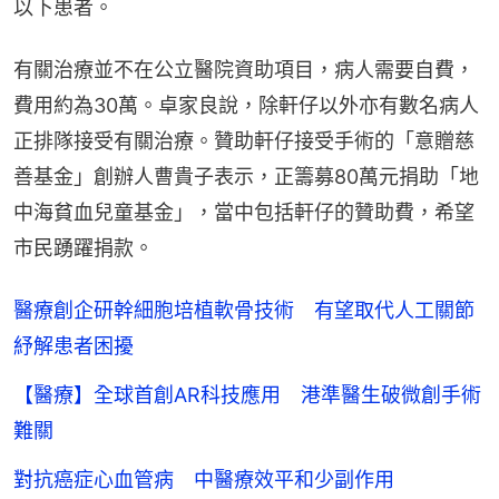
以下患者。
有關治療並不在公立醫院資助項目，病人需要自費，
費用約為30萬。卓家良說，除軒仔以外亦有數名病人
正排隊接受有關治療。贊助軒仔接受手術的「意贈慈
善基金」創辦人曹貴子表示，正籌募80萬元捐助「地
中海貧血兒童基金」，當中包括軒仔的贊助費，希望
市民踴躍捐款。
醫療創企研幹細胞培植軟骨技術 有望取代人工關節
紓解患者困擾
【醫療】全球首創AR科技應用 港準醫生破微創手術
難關
對抗癌症心血管病 中醫療效平和少副作用